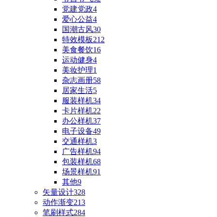
党建党政
4
爱心公益
4
国潮古风
30
特效模板
212
美食餐饮
16
运动健身
4
美妆护理
1
杂志画册
58
居家生活
5
服装样机
34
卡片样机
22
办公样机
37
电子设备
49
交通样机
3
广告样机
94
包装样机
68
场景样机
91
其他
9
矢量设计
328
动作渐变
213
笔刷样式
284