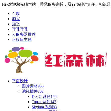
Hi~欢迎您光临本站，秉承服务宗旨，履行"站长"责任，相识
百度
淘宝
知乎
哔哩哔哩
云服务器推荐
正版日主题
平面设计
图片素材
965
滤镜插件
808
D.x.O 系列
156
Topaz 系列
142
Skylum 系列
83