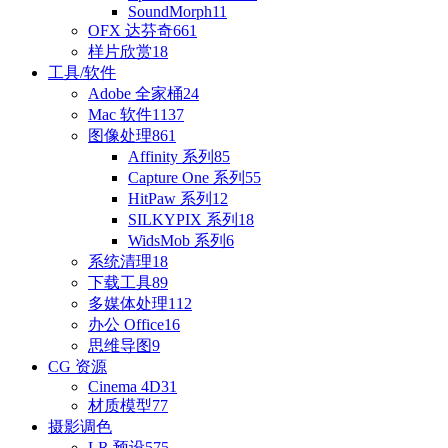
SoundMorph
11
OFX 达芬奇
661
样片欣赏
18
工具/软件
Adobe 全家桶
24
Mac 软件
1137
图像处理
861
Affinity 系列
85
Capture One 系列
55
HitPaw 系列
12
SILKYPIX 系列
18
WidsMob 系列
6
系统清理
18
下载工具
89
多媒体处理
112
办公 Office
16
思维导图
9
CG 资源
Cinema 4D
31
材质模型
77
摄影调色
LR 预设
575