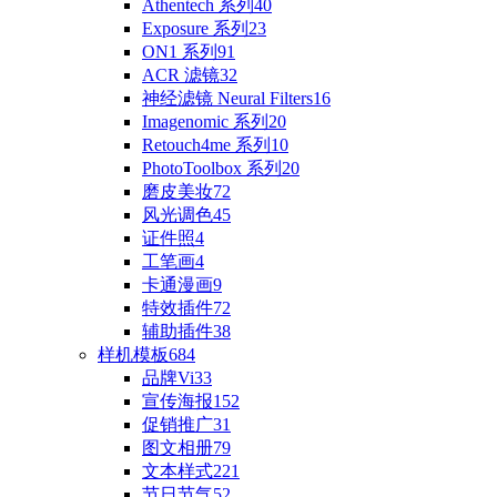
Athentech 系列
40
Exposure 系列
23
ON1 系列
91
ACR 滤镜
32
神经滤镜 Neural Filters
16
Imagenomic 系列
20
Retouch4me 系列
10
PhotoToolbox 系列
20
磨皮美妆
72
风光调色
45
证件照
4
工笔画
4
卡通漫画
9
特效插件
72
辅助插件
38
样机模板
684
品牌Vi
33
宣传海报
152
促销推广
31
图文相册
79
文本样式
221
节日节气
52