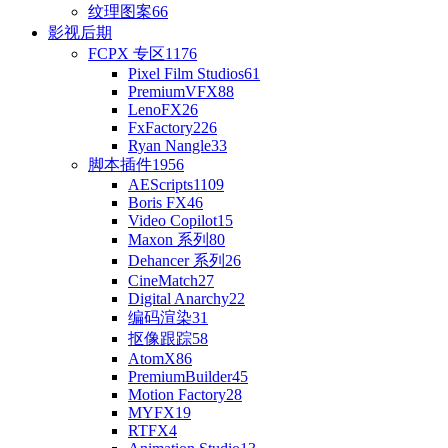
纹理图案
66
影视后期
FCPX 专区
1176
Pixel Film Studios
61
PremiumVFX
88
LenoFX
26
FxFactory
226
Ryan Nangle
33
脚本插件
1956
AEScripts
1109
Boris FX
46
Video Copilot
15
Maxon 系列
80
Dehancer 系列
26
CineMatch
27
Digital Anarchy
22
编码渲染
31
抠像跟踪
58
AtomX
86
PremiumBuilder
45
Motion Factory
28
MYFX
19
RTFX
4