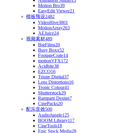
Animation Studio
13
Motion Bro
39
EasyEdit Viewer
21
模板预设
2482
VideoHive
3001
MotionArray
263
AEJuice
24
视频素材
489
BigFilms
20
Busy Boxx
52
FootageCrate
14
motionVFX
172
Acidbite
38
EZCO
16
Triune Digital
37
Lens Distortions
16
Tropic Colour
41
Shutterstock
29
Rampant Design
7
CinePacks
20
配乐音效
500
AudioJungle
125
BOOM Library
117
CineTools
18
Epic Stock Media
28