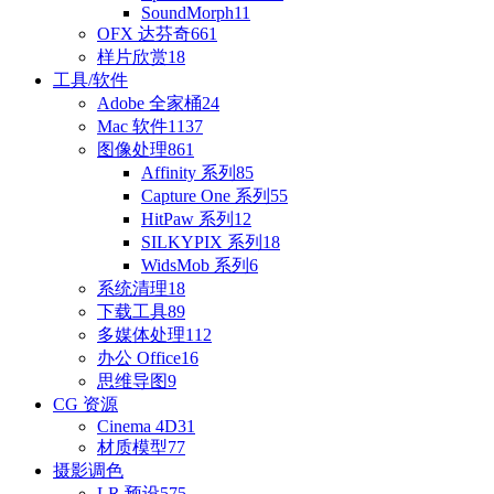
SoundMorph
11
OFX 达芬奇
661
样片欣赏
18
工具/软件
Adobe 全家桶
24
Mac 软件
1137
图像处理
861
Affinity 系列
85
Capture One 系列
55
HitPaw 系列
12
SILKYPIX 系列
18
WidsMob 系列
6
系统清理
18
下载工具
89
多媒体处理
112
办公 Office
16
思维导图
9
CG 资源
Cinema 4D
31
材质模型
77
摄影调色
LR 预设
575