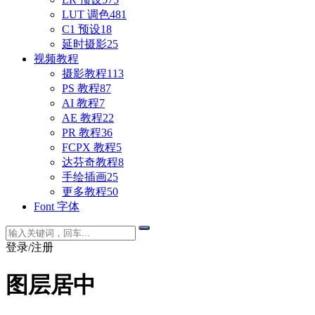
LUT 调色
481
C1 预设
18
延时摄影
25
视频教程
摄影教程
113
PS 教程
87
AI 教程
7
AE 教程
22
PR 教程
36
FCPX 教程
5
达芬奇教程
8
手绘插画
25
更多教程
50
Font 字体
登录/注册
图层居中