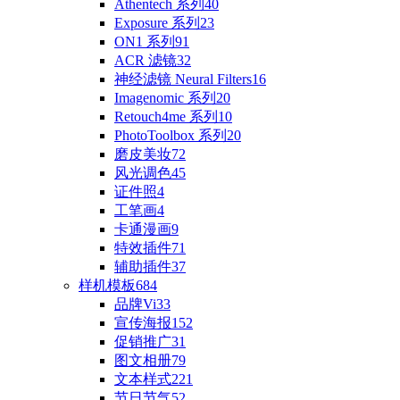
Athentech 系列
40
Exposure 系列
23
ON1 系列
91
ACR 滤镜
32
神经滤镜 Neural Filters
16
Imagenomic 系列
20
Retouch4me 系列
10
PhotoToolbox 系列
20
磨皮美妆
72
风光调色
45
证件照
4
工笔画
4
卡通漫画
9
特效插件
71
辅助插件
37
样机模板
684
品牌Vi
33
宣传海报
152
促销推广
31
图文相册
79
文本样式
221
节日节气
52