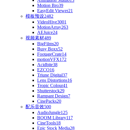
Animation Studio
13
Motion Bro
39
EasyEdit Viewer
21
模板预设
2482
VideoHive
3001
MotionArray
263
AEJuice
24
视频素材
489
BigFilms
20
Busy Boxx
52
FootageCrate
14
motionVFX
172
Acidbite
38
EZCO
16
Triune Digital
37
Lens Distortions
16
Tropic Colour
41
Shutterstock
29
Rampant Design
7
CinePacks
20
配乐音效
500
AudioJungle
125
BOOM Library
117
CineTools
18
Epic Stock Media
28