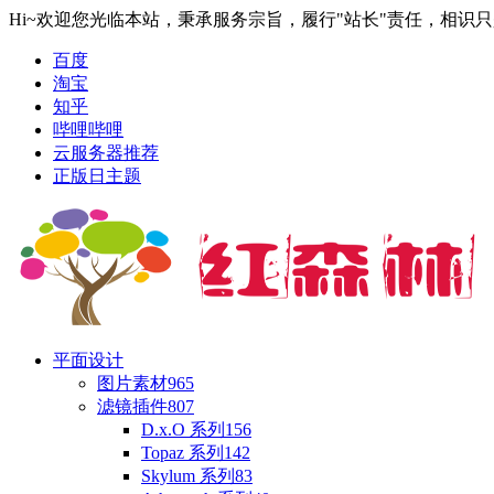
Hi~欢迎您光临本站，秉承服务宗旨，履行"站长"责任，相识
百度
淘宝
知乎
哔哩哔哩
云服务器推荐
正版日主题
平面设计
图片素材
965
滤镜插件
807
D.x.O 系列
156
Topaz 系列
142
Skylum 系列
83