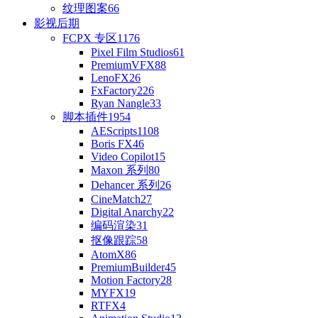
纹理图案
66
影视后期
FCPX 专区
1176
Pixel Film Studios
61
PremiumVFX
88
LenoFX
26
FxFactory
226
Ryan Nangle
33
脚本插件
1954
AEScripts
1108
Boris FX
46
Video Copilot
15
Maxon 系列
80
Dehancer 系列
26
CineMatch
27
Digital Anarchy
22
编码渲染
31
抠像跟踪
58
AtomX
86
PremiumBuilder
45
Motion Factory
28
MYFX
19
RTFX
4