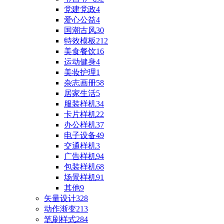
党建党政
4
爱心公益
4
国潮古风
30
特效模板
212
美食餐饮
16
运动健身
4
美妆护理
1
杂志画册
58
居家生活
5
服装样机
34
卡片样机
22
办公样机
37
电子设备
49
交通样机
3
广告样机
94
包装样机
68
场景样机
91
其他
9
矢量设计
328
动作渐变
213
笔刷样式
284