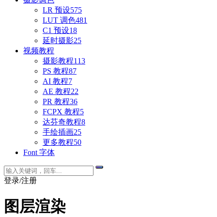
LR 预设
575
LUT 调色
481
C1 预设
18
延时摄影
25
视频教程
摄影教程
113
PS 教程
87
AI 教程
7
AE 教程
22
PR 教程
36
FCPX 教程
5
达芬奇教程
8
手绘插画
25
更多教程
50
Font 字体
登录/注册
图层渲染