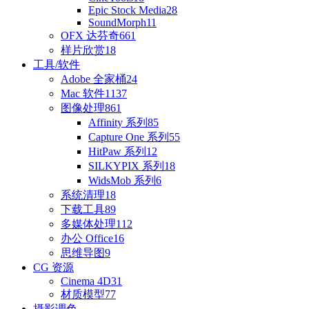
Epic Stock Media
28
SoundMorph
11
OFX 达芬奇
661
样片欣赏
18
工具/软件
Adobe 全家桶
24
Mac 软件
1137
图像处理
861
Affinity 系列
85
Capture One 系列
55
HitPaw 系列
12
SILKYPIX 系列
18
WidsMob 系列
6
系统清理
18
下载工具
89
多媒体处理
112
办公 Office
16
思维导图
9
CG 资源
Cinema 4D
31
材质模型
77
摄影调色