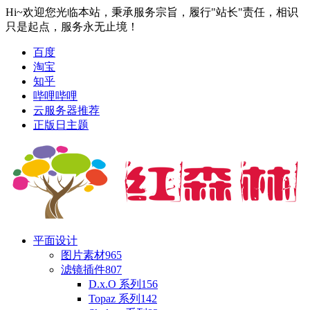
Hi~欢迎您光临本站，秉承服务宗旨，履行"站长"责任，相识
只是起点，服务永无止境！
百度
淘宝
知乎
哔哩哔哩
云服务器推荐
正版日主题
平面设计
图片素材
965
滤镜插件
807
D.x.O 系列
156
Topaz 系列
142