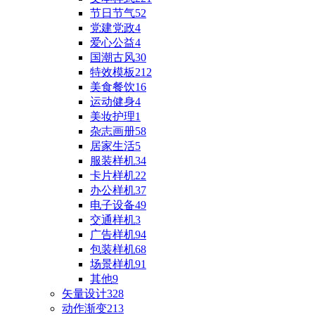
节日节气
52
党建党政
4
爱心公益
4
国潮古风
30
特效模板
212
美食餐饮
16
运动健身
4
美妆护理
1
杂志画册
58
居家生活
5
服装样机
34
卡片样机
22
办公样机
37
电子设备
49
交通样机
3
广告样机
94
包装样机
68
场景样机
91
其他
9
矢量设计
328
动作渐变
213