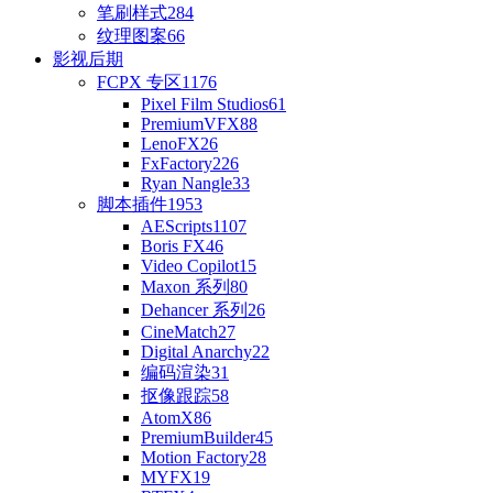
笔刷样式
284
纹理图案
66
影视后期
FCPX 专区
1176
Pixel Film Studios
61
PremiumVFX
88
LenoFX
26
FxFactory
226
Ryan Nangle
33
脚本插件
1953
AEScripts
1107
Boris FX
46
Video Copilot
15
Maxon 系列
80
Dehancer 系列
26
CineMatch
27
Digital Anarchy
22
编码渲染
31
抠像跟踪
58
AtomX
86
PremiumBuilder
45
Motion Factory
28
MYFX
19