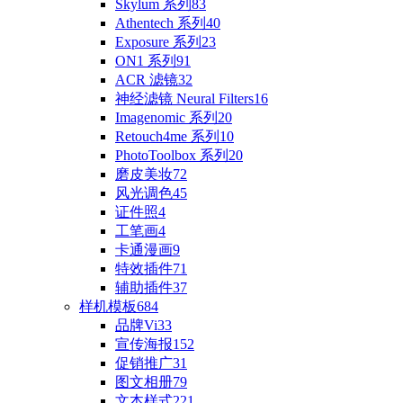
Skylum 系列
83
Athentech 系列
40
Exposure 系列
23
ON1 系列
91
ACR 滤镜
32
神经滤镜 Neural Filters
16
Imagenomic 系列
20
Retouch4me 系列
10
PhotoToolbox 系列
20
磨皮美妆
72
风光调色
45
证件照
4
工笔画
4
卡通漫画
9
特效插件
71
辅助插件
37
样机模板
684
品牌Vi
33
宣传海报
152
促销推广
31
图文相册
79
文本样式
221