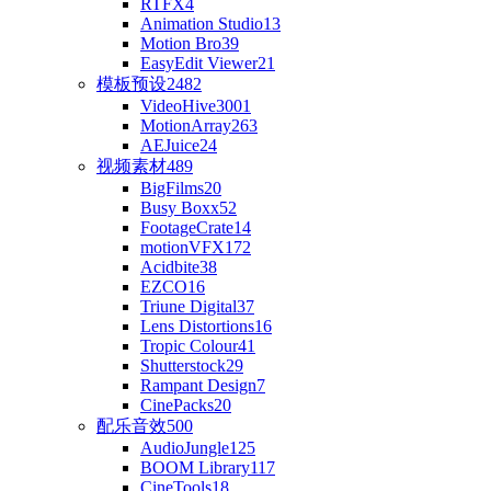
RTFX
4
Animation Studio
13
Motion Bro
39
EasyEdit Viewer
21
模板预设
2482
VideoHive
3001
MotionArray
263
AEJuice
24
视频素材
489
BigFilms
20
Busy Boxx
52
FootageCrate
14
motionVFX
172
Acidbite
38
EZCO
16
Triune Digital
37
Lens Distortions
16
Tropic Colour
41
Shutterstock
29
Rampant Design
7
CinePacks
20
配乐音效
500
AudioJungle
125
BOOM Library
117
CineTools
18