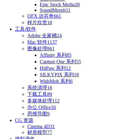
Epic Stock Media
28
SoundMorph
11
OFX 达芬奇
661
样片欣赏
18
工具/软件
Adobe 全家桶
24
Mac 软件
1137
图像处理
861
Affinity 系列
85
Capture One 系列
55
HitPaw 系列
12
SILKYPIX 系列
18
WidsMob 系列
6
系统清理
18
下载工具
89
多媒体处理
112
办公 Office
16
思维导图
9
CG 资源
Cinema 4D
31
材质模型
77
摄影调色