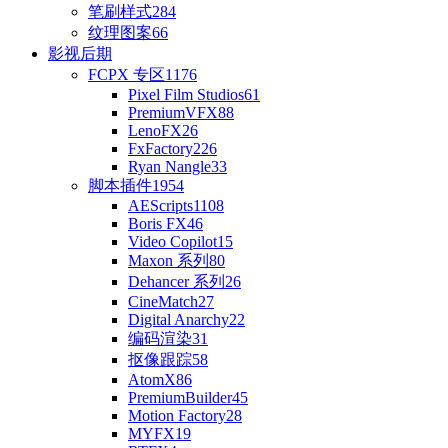
笔刷样式
284
纹理图案
66
影视后期
FCPX 专区
1176
Pixel Film Studios
61
PremiumVFX
88
LenoFX
26
FxFactory
226
Ryan Nangle
33
脚本插件
1954
AEScripts
1108
Boris FX
46
Video Copilot
15
Maxon 系列
80
Dehancer 系列
26
CineMatch
27
Digital Anarchy
22
编码渲染
31
抠像跟踪
58
AtomX
86
PremiumBuilder
45
Motion Factory
28
MYFX
19