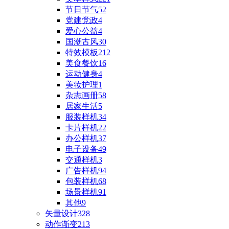
节日节气
52
党建党政
4
爱心公益
4
国潮古风
30
特效模板
212
美食餐饮
16
运动健身
4
美妆护理
1
杂志画册
58
居家生活
5
服装样机
34
卡片样机
22
办公样机
37
电子设备
49
交通样机
3
广告样机
94
包装样机
68
场景样机
91
其他
9
矢量设计
328
动作渐变
213