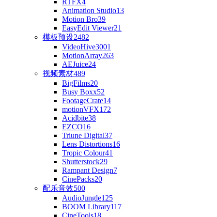
RTFX
4
Animation Studio
13
Motion Bro
39
EasyEdit Viewer
21
模板预设
2482
VideoHive
3001
MotionArray
263
AEJuice
24
视频素材
489
BigFilms
20
Busy Boxx
52
FootageCrate
14
motionVFX
172
Acidbite
38
EZCO
16
Triune Digital
37
Lens Distortions
16
Tropic Colour
41
Shutterstock
29
Rampant Design
7
CinePacks
20
配乐音效
500
AudioJungle
125
BOOM Library
117
CineTools
18