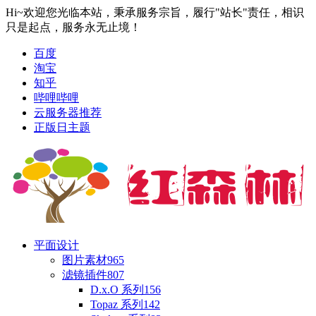
Hi~欢迎您光临本站，秉承服务宗旨，履行"站长"责任，相识
只是起点，服务永无止境！
百度
淘宝
知乎
哔哩哔哩
云服务器推荐
正版日主题
平面设计
图片素材
965
滤镜插件
807
D.x.O 系列
156
Topaz 系列
142