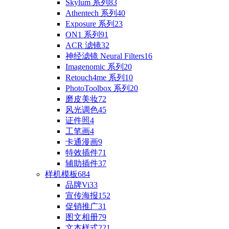
Skylum 系列
83
Athentech 系列
40
Exposure 系列
23
ON1 系列
91
ACR 滤镜
32
神经滤镜 Neural Filters
16
Imagenomic 系列
20
Retouch4me 系列
10
PhotoToolbox 系列
20
磨皮美妆
72
风光调色
45
证件照
4
工笔画
4
卡通漫画
9
特效插件
71
辅助插件
37
样机模板
684
品牌Vi
33
宣传海报
152
促销推广
31
图文相册
79
文本样式
221