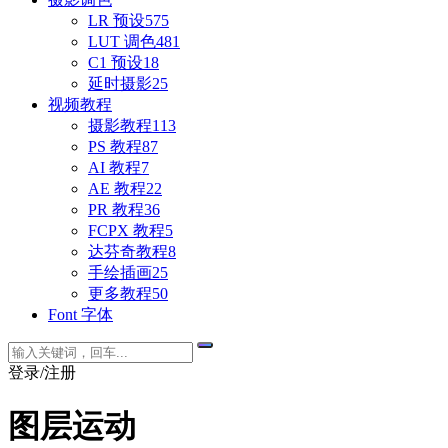
LR 预设
575
LUT 调色
481
C1 预设
18
延时摄影
25
视频教程
摄影教程
113
PS 教程
87
AI 教程
7
AE 教程
22
PR 教程
36
FCPX 教程
5
达芬奇教程
8
手绘插画
25
更多教程
50
Font 字体
登录/注册
图层运动