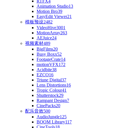
RTFX
4
Animation Studio
13
Motion Bro
39
EasyEdit Viewer
21
模板预设
2482
VideoHive
3001
MotionArray
263
AEJuice
24
视频素材
489
BigFilms
20
Busy Boxx
52
FootageCrate
14
motionVFX
172
Acidbite
38
EZCO
16
Triune Digital
37
Lens Distortions
16
Tropic Colour
41
Shutterstock
29
Rampant Design
7
CinePacks
20
配乐音效
500
AudioJungle
125
BOOM Library
117
CineTools
18