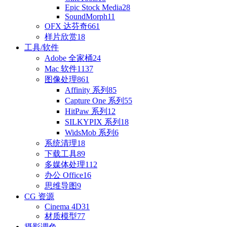
Epic Stock Media
28
SoundMorph
11
OFX 达芬奇
661
样片欣赏
18
工具/软件
Adobe 全家桶
24
Mac 软件
1137
图像处理
861
Affinity 系列
85
Capture One 系列
55
HitPaw 系列
12
SILKYPIX 系列
18
WidsMob 系列
6
系统清理
18
下载工具
89
多媒体处理
112
办公 Office
16
思维导图
9
CG 资源
Cinema 4D
31
材质模型
77
摄影调色