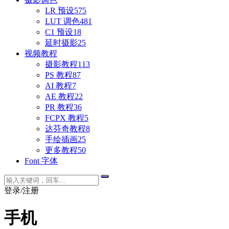
LR 预设
575
LUT 调色
481
C1 预设
18
延时摄影
25
视频教程
摄影教程
113
PS 教程
87
AI 教程
7
AE 教程
22
PR 教程
36
FCPX 教程
5
达芬奇教程
8
手绘插画
25
更多教程
50
Font 字体
登录/注册
手机