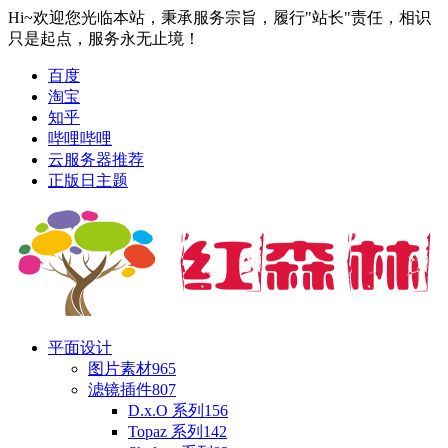
Hi~欢迎您光临本站，秉承服务宗旨，履行"站长"责任，相识
只是起点，服务永无止境！
百度
淘宝
知乎
哔哩哔哩
云服务器推荐
正版日主题
平面设计
图片素材
965
滤镜插件
807
D.x.O 系列
156
Topaz 系列
142