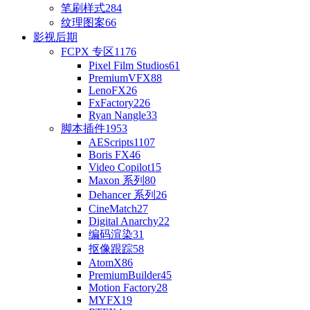
笔刷样式
284
纹理图案
66
影视后期
FCPX 专区
1176
Pixel Film Studios
61
PremiumVFX
88
LenoFX
26
FxFactory
226
Ryan Nangle
33
脚本插件
1953
AEScripts
1107
Boris FX
46
Video Copilot
15
Maxon 系列
80
Dehancer 系列
26
CineMatch
27
Digital Anarchy
22
编码渲染
31
抠像跟踪
58
AtomX
86
PremiumBuilder
45
Motion Factory
28
MYFX
19