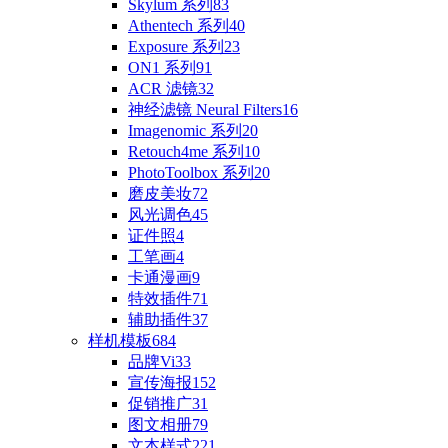
Skylum 系列
83
Athentech 系列
40
Exposure 系列
23
ON1 系列
91
ACR 滤镜
32
神经滤镜 Neural Filters
16
Imagenomic 系列
20
Retouch4me 系列
10
PhotoToolbox 系列
20
磨皮美妆
72
风光调色
45
证件照
4
工笔画
4
卡通漫画
9
特效插件
71
辅助插件
37
样机模板
684
品牌Vi
33
宣传海报
152
促销推广
31
图文相册
79
文本样式
221