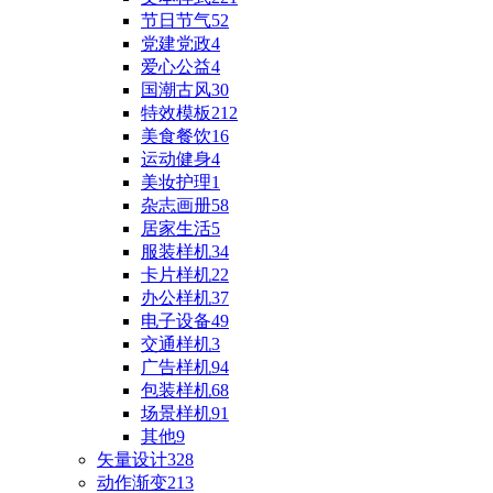
节日节气
52
党建党政
4
爱心公益
4
国潮古风
30
特效模板
212
美食餐饮
16
运动健身
4
美妆护理
1
杂志画册
58
居家生活
5
服装样机
34
卡片样机
22
办公样机
37
电子设备
49
交通样机
3
广告样机
94
包装样机
68
场景样机
91
其他
9
矢量设计
328
动作渐变
213