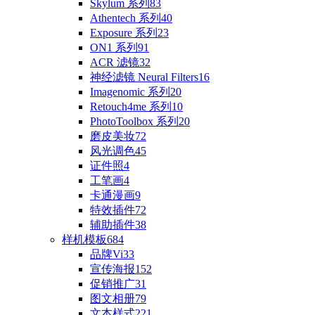
Skylum 系列
83
Athentech 系列
40
Exposure 系列
23
ON1 系列
91
ACR 滤镜
32
神经滤镜 Neural Filters
16
Imagenomic 系列
20
Retouch4me 系列
10
PhotoToolbox 系列
20
磨皮美妆
72
风光调色
45
证件照
4
工笔画
4
卡通漫画
9
特效插件
72
辅助插件
38
样机模板
684
品牌Vi
33
宣传海报
152
促销推广
31
图文相册
79
文本样式
221