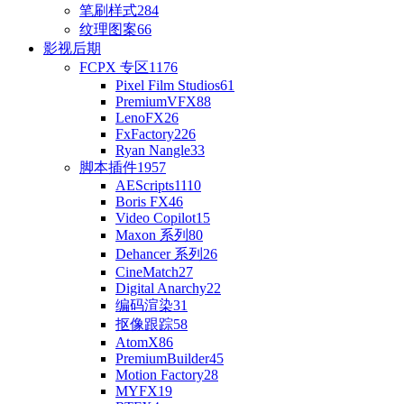
笔刷样式
284
纹理图案
66
影视后期
FCPX 专区
1176
Pixel Film Studios
61
PremiumVFX
88
LenoFX
26
FxFactory
226
Ryan Nangle
33
脚本插件
1957
AEScripts
1110
Boris FX
46
Video Copilot
15
Maxon 系列
80
Dehancer 系列
26
CineMatch
27
Digital Anarchy
22
编码渲染
31
抠像跟踪
58
AtomX
86
PremiumBuilder
45
Motion Factory
28
MYFX
19