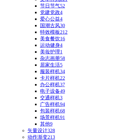
节日节气
52
党建党政
4
爱心公益
4
国潮古风
30
特效模板
212
美食餐饮
16
运动健身
4
美妆护理
1
杂志画册
58
居家生活
5
服装样机
34
卡片样机
22
办公样机
37
电子设备
49
交通样机
3
广告样机
94
包装样机
68
场景样机
91
其他
9
矢量设计
328
动作渐变
213