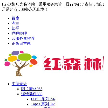
Hi~欢迎您光临本站，秉承服务宗旨，履行"站长"责任，相识
只是起点，服务永无止境！
百度
淘宝
知乎
哔哩哔哩
云服务器推荐
正版日主题
平面设计
图片素材
965
滤镜插件
808
D.x.O 系列
156
Topaz 系列
142