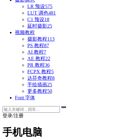
LR 预设
575
LUT 调色
481
C1 预设
18
延时摄影
25
视频教程
摄影教程
113
PS 教程
87
AI 教程
7
AE 教程
22
PR 教程
36
FCPX 教程
5
达芬奇教程
8
手绘插画
25
更多教程
50
Font 字体
登录/注册
手机电脑