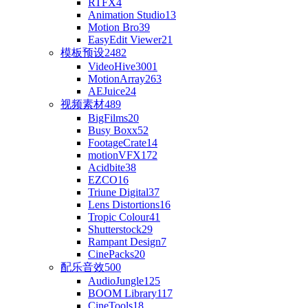
RTFX
4
Animation Studio
13
Motion Bro
39
EasyEdit Viewer
21
模板预设
2482
VideoHive
3001
MotionArray
263
AEJuice
24
视频素材
489
BigFilms
20
Busy Boxx
52
FootageCrate
14
motionVFX
172
Acidbite
38
EZCO
16
Triune Digital
37
Lens Distortions
16
Tropic Colour
41
Shutterstock
29
Rampant Design
7
CinePacks
20
配乐音效
500
AudioJungle
125
BOOM Library
117
CineTools
18