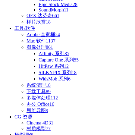
Epic Stock Media
28
SoundMorph
11
OFX 达芬奇
661
样片欣赏
18
工具/软件
Adobe 全家桶
24
Mac 软件
1137
图像处理
861
Affinity 系列
85
Capture One 系列
55
HitPaw 系列
12
SILKYPIX 系列
18
WidsMob 系列
6
系统清理
18
下载工具
89
多媒体处理
112
办公 Office
16
思维导图
9
CG 资源
Cinema 4D
31
材质模型
77
摄影调色