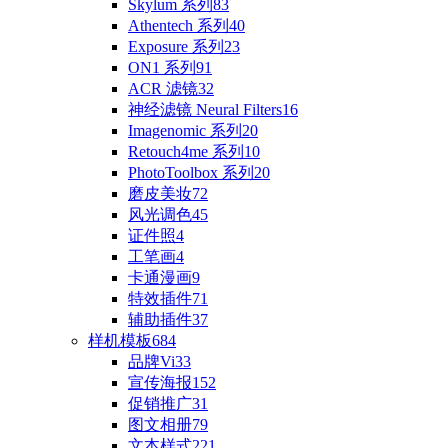
Skylum 系列
83
Athentech 系列
40
Exposure 系列
23
ON1 系列
91
ACR 滤镜
32
神经滤镜 Neural Filters
16
Imagenomic 系列
20
Retouch4me 系列
10
PhotoToolbox 系列
20
磨皮美妆
72
风光调色
45
证件照
4
工笔画
4
卡通漫画
9
特效插件
71
辅助插件
37
样机模板
684
品牌Vi
33
宣传海报
152
促销推广
31
图文相册
79
文本样式
221