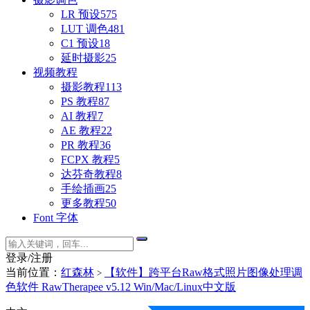
LR 预设
575
LUT 调色
481
C1 预设
18
延时摄影
25
视频教程
摄影教程
113
PS 教程
87
AI 教程
7
AE 教程
22
PR 教程
36
FCPX 教程
5
达芬奇教程
8
手绘插画
25
更多教程
50
Font 字体
登录/注册
当前位置：
红森林
【软件】跨平台Raw格式照片图像处理调
>
色软件 RawTherapee v5.12 Win/Mac/Linux中文版