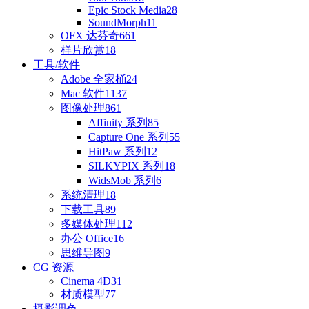
Epic Stock Media
28
SoundMorph
11
OFX 达芬奇
661
样片欣赏
18
工具/软件
Adobe 全家桶
24
Mac 软件
1137
图像处理
861
Affinity 系列
85
Capture One 系列
55
HitPaw 系列
12
SILKYPIX 系列
18
WidsMob 系列
6
系统清理
18
下载工具
89
多媒体处理
112
办公 Office
16
思维导图
9
CG 资源
Cinema 4D
31
材质模型
77
摄影调色