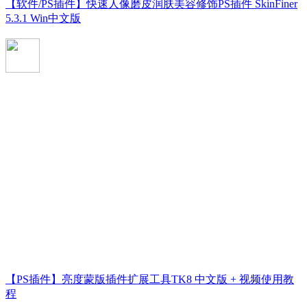
【软件/PS插件】快速人像磨皮润肤美容修饰PS插件 SkinFiner
5.3.1 Win中文版
【PS插件】亮度蒙版插件扩展工具TK8 中文版 + 视频使用教
程