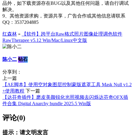
品外，如下载资源存在BUG以及其他任何问题，请自行调试
解决。
9、其他资源求购，资源共享，广告合作或其他信息请联系
QQ：3537204885
红森林
»
【软件】跨平台Raw格式照片图像处理调色软件
RawTherapee v5.12 Win/Mac/Linux中文版
陈小二
钻石
分享到：
上一篇
【AE脚本】使用空对象图层控制蒙版遮罩工具 Mask Null v1.2
+使用教程
下一篇
【达芬奇插件】磨皮美颜锐化光照视频去闪烁达芬奇OFX插
件合集 Digital Anarchy bundle 2025.5 Win版
评论(0)
提示：请文明发言