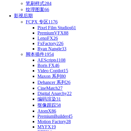
笔刷样式
284
纹理图案
66
影视后期
FCPX 专区
1176
Pixel Film Studios
61
PremiumVFX
88
LenoFX
26
FxFactory
226
Ryan Nangle
33
脚本插件
1954
AEScripts
1108
Boris FX
46
Video Copilot
15
Maxon 系列
80
Dehancer 系列
26
CineMatch
27
Digital Anarchy
22
编码渲染
31
抠像跟踪
58
AtomX
86
PremiumBuilder
45
Motion Factory
28
MYFX
19