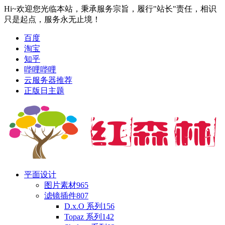
Hi~欢迎您光临本站，秉承服务宗旨，履行"站长"责任，相识
只是起点，服务永无止境！
百度
淘宝
知乎
哔哩哔哩
云服务器推荐
正版日主题
平面设计
图片素材
965
滤镜插件
807
D.x.O 系列
156
Topaz 系列
142