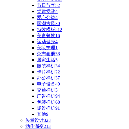
节日节气
52
党建党政
4
爱心公益
4
国潮古风
30
特效模板
212
美食餐饮
16
运动健身
4
美妆护理
1
杂志画册
58
居家生活
5
服装样机
34
卡片样机
22
办公样机
37
电子设备
49
交通样机
3
广告样机
94
包装样机
68
场景样机
91
其他
9
矢量设计
328
动作渐变
213