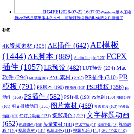
BG4FEI
2026-07-22 16:37:03
Windows版本压缩
包内依然是苹果版本的文件，可能打压缩包的时候把文件搞错了
标签
AE模板
AE插件
(642)
4K视频素材
(305)
(1444)
FCPX
AE脚本
(889)
Audio Jungle
(125)
插件
(1057)
LR预设
(482)
Mac
LUT预设
(234)
PR
软件
(294)
PR插件
(310)
PNG素材
(252)
MG动画
(89)
模板
(791)
PSD模板
(356)
PR脚本
(190)
ps
PR预设
(108)
PS插件
(582)
PS样机
(198)
动作
(169)
PS笔刷
(130)
图像处理
图片素材
(469)
图文排版动画
(151)
(101)
复古胶片
(103)
字幕条
文字标题动画
摄影调色
(227)
幻灯片动画
(131)
动画
(105)
(652)
矢量素材
(181)
视频教
电影调色
(106)
艺术字体
(94)
视频下载
(93)
程
(140)
视频配乐
(142)
视频素材
(131)
视频调色
(111)
设计字体
(110)