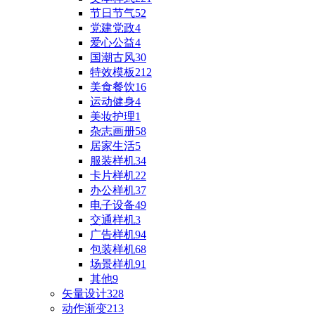
节日节气
52
党建党政
4
爱心公益
4
国潮古风
30
特效模板
212
美食餐饮
16
运动健身
4
美妆护理
1
杂志画册
58
居家生活
5
服装样机
34
卡片样机
22
办公样机
37
电子设备
49
交通样机
3
广告样机
94
包装样机
68
场景样机
91
其他
9
矢量设计
328
动作渐变
213