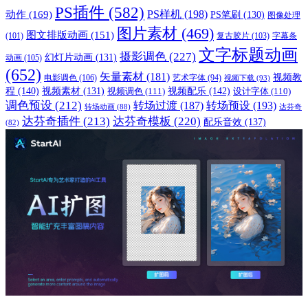
PS插件
(582)
PS样机
(198)
动作
(169)
PS笔刷
(130)
图像处理
图片素材
(469)
图文排版动画
(151)
(101)
复古胶片
(103)
字幕条
文字标题动画
摄影调色
(227)
幻灯片动画
(131)
动画
(105)
(652)
矢量素材
(181)
视频教
电影调色
(106)
艺术字体
(94)
视频下载
(93)
程
(140)
视频配乐
(142)
视频素材
(131)
视频调色
(111)
设计字体
(110)
调色预设
(212)
转场过渡
(187)
转场预设
(193)
转场动画
(88)
达芬奇
达芬奇插件
(213)
达芬奇模板
(220)
配乐音效
(137)
(82)