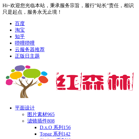
Hi~欢迎您光临本站，秉承服务宗旨，履行"站长"责任，相识
只是起点，服务永无止境！
百度
淘宝
知乎
哔哩哔哩
云服务器推荐
正版日主题
平面设计
图片素材
965
滤镜插件
808
D.x.O 系列
156
Topaz 系列
142