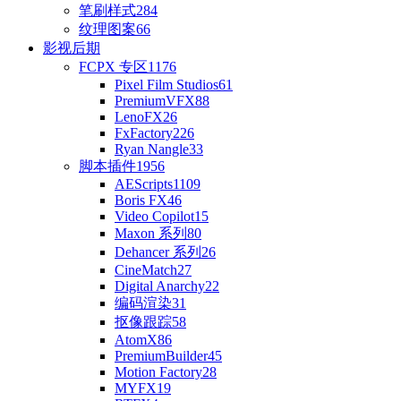
笔刷样式
284
纹理图案
66
影视后期
FCPX 专区
1176
Pixel Film Studios
61
PremiumVFX
88
LenoFX
26
FxFactory
226
Ryan Nangle
33
脚本插件
1956
AEScripts
1109
Boris FX
46
Video Copilot
15
Maxon 系列
80
Dehancer 系列
26
CineMatch
27
Digital Anarchy
22
编码渲染
31
抠像跟踪
58
AtomX
86
PremiumBuilder
45
Motion Factory
28
MYFX
19