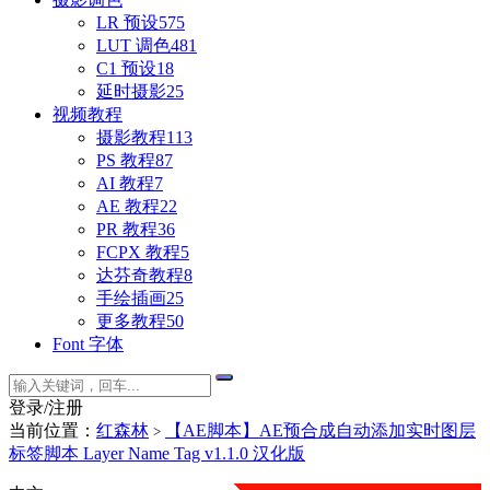
LR 预设
575
LUT 调色
481
C1 预设
18
延时摄影
25
视频教程
摄影教程
113
PS 教程
87
AI 教程
7
AE 教程
22
PR 教程
36
FCPX 教程
5
达芬奇教程
8
手绘插画
25
更多教程
50
Font 字体
登录/注册
当前位置：
红森林
【AE脚本】AE预合成自动添加实时图层
>
标签脚本 Layer Name Tag v1.1.0 汉化版