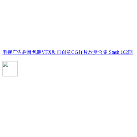
电视广告栏目包装VFX动画创意CG样片欣赏合集 Stash 162期