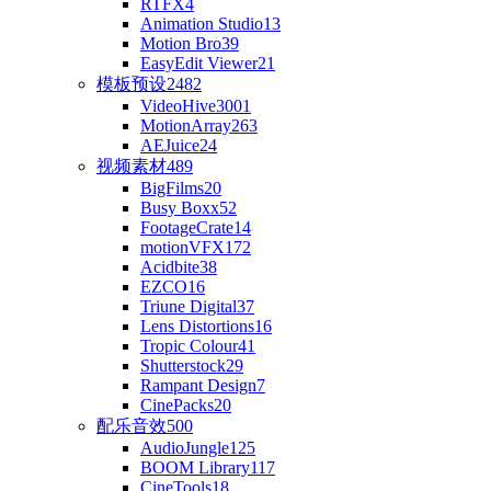
RTFX
4
Animation Studio
13
Motion Bro
39
EasyEdit Viewer
21
模板预设
2482
VideoHive
3001
MotionArray
263
AEJuice
24
视频素材
489
BigFilms
20
Busy Boxx
52
FootageCrate
14
motionVFX
172
Acidbite
38
EZCO
16
Triune Digital
37
Lens Distortions
16
Tropic Colour
41
Shutterstock
29
Rampant Design
7
CinePacks
20
配乐音效
500
AudioJungle
125
BOOM Library
117
CineTools
18