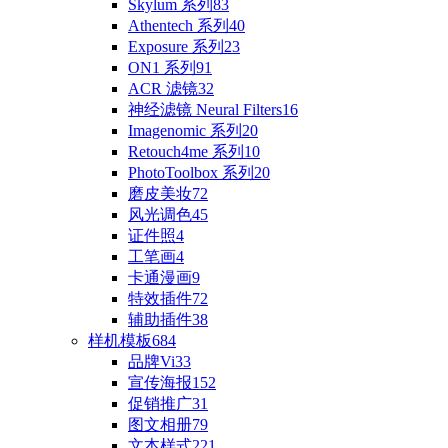
Skylum 系列
83
Athentech 系列
40
Exposure 系列
23
ON1 系列
91
ACR 滤镜
32
神经滤镜 Neural Filters
16
Imagenomic 系列
20
Retouch4me 系列
10
PhotoToolbox 系列
20
磨皮美妆
72
风光调色
45
证件照
4
工笔画
4
卡通漫画
9
特效插件
72
辅助插件
38
样机模板
684
品牌Vi
33
宣传海报
152
促销推广
31
图文相册
79
文本样式
221