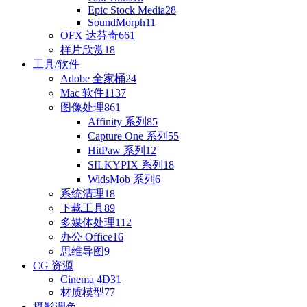
Epic Stock Media
28
SoundMorph
11
OFX 达芬奇
661
样片欣赏
18
工具/软件
Adobe 全家桶
24
Mac 软件
1137
图像处理
861
Affinity 系列
85
Capture One 系列
55
HitPaw 系列
12
SILKYPIX 系列
18
WidsMob 系列
6
系统清理
18
下载工具
89
多媒体处理
112
办公 Office
16
思维导图
9
CG 资源
Cinema 4D
31
材质模型
77
摄影调色