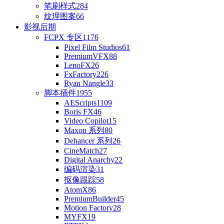
笔刷样式
284
纹理图案
66
影视后期
FCPX 专区
1176
Pixel Film Studios
61
PremiumVFX
88
LenoFX
26
FxFactory
226
Ryan Nangle
33
脚本插件
1955
AEScripts
1109
Boris FX
46
Video Copilot
15
Maxon 系列
80
Dehancer 系列
26
CineMatch
27
Digital Anarchy
22
编码渲染
31
抠像跟踪
58
AtomX
86
PremiumBuilder
45
Motion Factory
28
MYFX
19