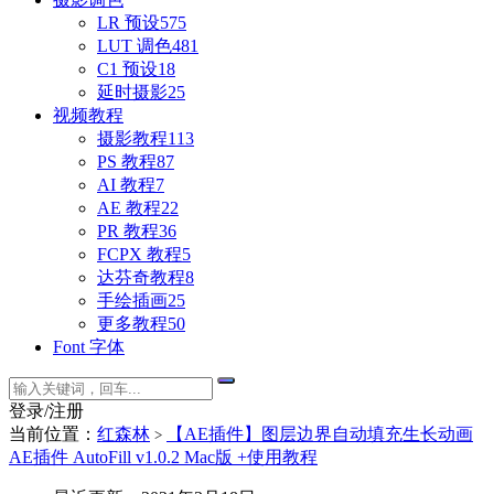
LR 预设
575
LUT 调色
481
C1 预设
18
延时摄影
25
视频教程
摄影教程
113
PS 教程
87
AI 教程
7
AE 教程
22
PR 教程
36
FCPX 教程
5
达芬奇教程
8
手绘插画
25
更多教程
50
Font 字体
登录/注册
当前位置：
红森林
【AE插件】图层边界自动填充生长动画
>
AE插件 AutoFill v1.0.2 Mac版 +使用教程