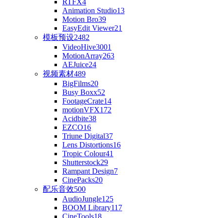
RTFX
4
Animation Studio
13
Motion Bro
39
EasyEdit Viewer
21
模板预设
2482
VideoHive
3001
MotionArray
263
AEJuice
24
视频素材
489
BigFilms
20
Busy Boxx
52
FootageCrate
14
motionVFX
172
Acidbite
38
EZCO
16
Triune Digital
37
Lens Distortions
16
Tropic Colour
41
Shutterstock
29
Rampant Design
7
CinePacks
20
配乐音效
500
AudioJungle
125
BOOM Library
117
CineTools
18