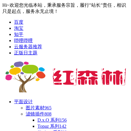
Hi~欢迎您光临本站，秉承服务宗旨，履行"站长"责任，相识
只是起点，服务永无止境！
百度
淘宝
知乎
哔哩哔哩
云服务器推荐
正版日主题
平面设计
图片素材
965
滤镜插件
808
D.x.O 系列
156
Topaz 系列
142