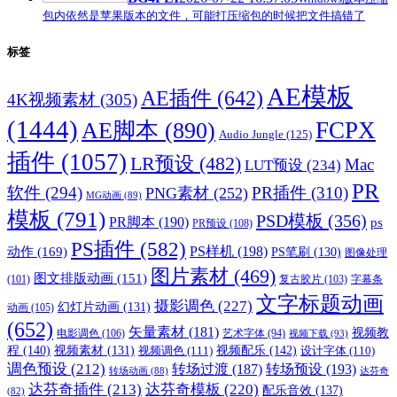
包内依然是苹果版本的文件，可能打压缩包的时候把文件搞错了
标签
AE模板
AE插件
(642)
4K视频素材
(305)
(1444)
FCPX
AE脚本
(890)
Audio Jungle
(125)
插件
(1057)
LR预设
(482)
Mac
LUT预设
(234)
PR
软件
(294)
PR插件
(310)
PNG素材
(252)
MG动画
(89)
模板
(791)
PSD模板
(356)
PR脚本
(190)
ps
PR预设
(108)
PS插件
(582)
PS样机
(198)
动作
(169)
PS笔刷
(130)
图像处理
图片素材
(469)
图文排版动画
(151)
(101)
复古胶片
(103)
字幕条
文字标题动画
摄影调色
(227)
幻灯片动画
(131)
动画
(105)
(652)
矢量素材
(181)
视频教
电影调色
(106)
艺术字体
(94)
视频下载
(93)
程
(140)
视频配乐
(142)
视频素材
(131)
视频调色
(111)
设计字体
(110)
调色预设
(212)
转场过渡
(187)
转场预设
(193)
转场动画
(88)
达芬奇
达芬奇插件
(213)
达芬奇模板
(220)
配乐音效
(137)
(82)