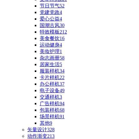
节日节气
52
党建党政
4
爱心公益
4
国潮古风
30
特效模板
212
美食餐饮
16
运动健身
4
美妆护理
1
杂志画册
58
居家生活
5
服装样机
34
卡片样机
22
办公样机
37
电子设备
49
交通样机
3
广告样机
94
包装样机
68
场景样机
91
其他
9
矢量设计
328
动作渐变
213