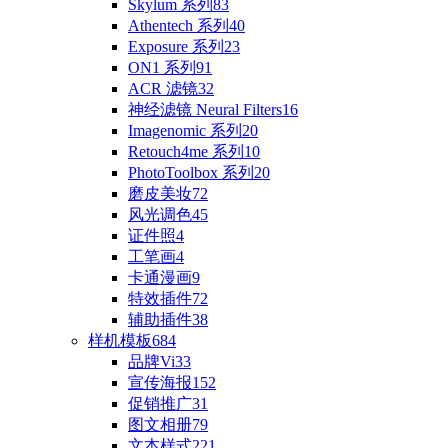
Skylum 系列
83
Athentech 系列
40
Exposure 系列
23
ON1 系列
91
ACR 滤镜
32
神经滤镜 Neural Filters
16
Imagenomic 系列
20
Retouch4me 系列
10
PhotoToolbox 系列
20
磨皮美妆
72
风光调色
45
证件照
4
工笔画
4
卡通漫画
9
特效插件
72
辅助插件
38
样机模板
684
品牌Vi
33
宣传海报
152
促销推广
31
图文相册
79
文本样式
221