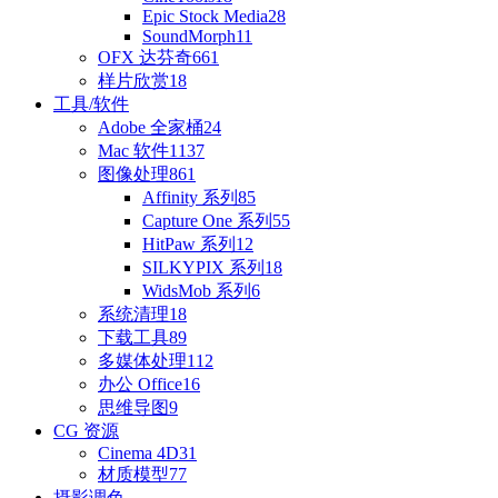
Epic Stock Media
28
SoundMorph
11
OFX 达芬奇
661
样片欣赏
18
工具/软件
Adobe 全家桶
24
Mac 软件
1137
图像处理
861
Affinity 系列
85
Capture One 系列
55
HitPaw 系列
12
SILKYPIX 系列
18
WidsMob 系列
6
系统清理
18
下载工具
89
多媒体处理
112
办公 Office
16
思维导图
9
CG 资源
Cinema 4D
31
材质模型
77
摄影调色