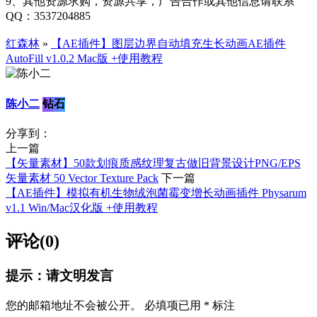
9、其他资源求购，资源共享，广告合作或其他信息请联系
QQ：3537204885
红森林
»
【AE插件】图层边界自动填充生长动画AE插件
AutoFill v1.0.2 Mac版 +使用教程
陈小二
钻石
分享到：
上一篇
【矢量素材】50款划痕质感纹理复古做旧背景设计PNG/EPS
矢量素材 50 Vector Texture Pack
下一篇
【AE插件】模拟有机生物绒泡菌霉变增长动画插件 Physarum
v1.1 Win/Mac汉化版 +使用教程
评论(0)
提示：请文明发言
您的邮箱地址不会被公开。
必填项已用
*
标注