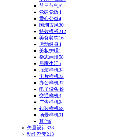
节日节气
52
党建党政
4
爱心公益
4
国潮古风
30
特效模板
212
美食餐饮
16
运动健身
4
美妆护理
1
杂志画册
58
居家生活
5
服装样机
34
卡片样机
22
办公样机
37
电子设备
49
交通样机
3
广告样机
94
包装样机
68
场景样机
91
其他
9
矢量设计
328
动作渐变
213