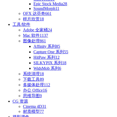
Epic Stock Media
28
SoundMorph
11
OFX 达芬奇
661
样片欣赏
18
工具/软件
Adobe 全家桶
24
Mac 软件
1137
图像处理
861
Affinity 系列
85
Capture One 系列
55
HitPaw 系列
12
SILKYPIX 系列
18
WidsMob 系列
6
系统清理
18
下载工具
89
多媒体处理
112
办公 Office
16
思维导图
9
CG 资源
Cinema 4D
31
材质模型
77
摄影调色