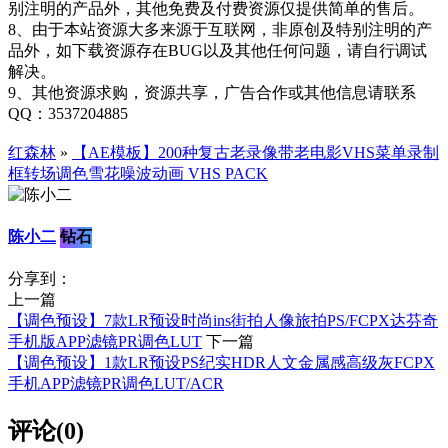
别注明的产品外，其他免费及付费资源仅提供简单的售后。
8、由于本站资源大多来源于互联网，非原创及特别注明的产
品外，如下载资源存在BUG以及其他任何问题，请自行调试
解决。
9、其他资源求购，资源共享，广告合作或其他信息请联系
QQ：3537204885
红森林
»
【AE模板】200种复古老录像带老电影VHS菜单录制
框转场调色雪花噪波动画 VHS PACK
陈小二
钻石
分享到：
上一篇
【调色预设】7款LR预设时尚ins街拍人像旅拍PS/FCPX达芬奇
手机版APP滤镜PR调色LUT
下一篇
【调色预设】1款LR预设PS纪实HDR人文金属感高级灰FCPX
手机APP滤镜PR调色LUT/ACR
评论(0)