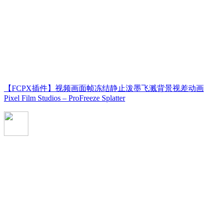
【FCPX插件】视频画面帧冻结静止泼墨飞溅背景视差动画
Pixel Film Studios – ProFreeze Splatter