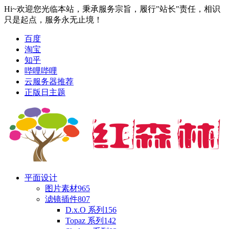
Hi~欢迎您光临本站，秉承服务宗旨，履行"站长"责任，相识
只是起点，服务永无止境！
百度
淘宝
知乎
哔哩哔哩
云服务器推荐
正版日主题
平面设计
图片素材
965
滤镜插件
807
D.x.O 系列
156
Topaz 系列
142