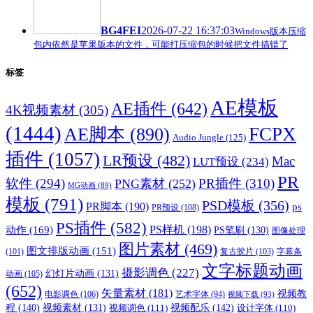
BG4FEI
2026-07-22 16:37:03
Windows版本压缩
包内依然是苹果版本的文件，可能打压缩包的时候把文件搞错了
标签
AE模板
AE插件
(642)
4K视频素材
(305)
(1444)
FCPX
AE脚本
(890)
Audio Jungle
(125)
插件
(1057)
LR预设
(482)
Mac
LUT预设
(234)
PR
软件
(294)
PR插件
(310)
PNG素材
(252)
MG动画
(89)
模板
(791)
PSD模板
(356)
PR脚本
(190)
ps
PR预设
(108)
PS插件
(582)
PS样机
(198)
动作
(169)
PS笔刷
(130)
图像处理
图片素材
(469)
图文排版动画
(151)
(101)
复古胶片
(103)
字幕条
文字标题动画
摄影调色
(227)
幻灯片动画
(131)
动画
(105)
(652)
矢量素材
(181)
视频教
电影调色
(106)
艺术字体
(94)
视频下载
(93)
程
(140)
视频配乐
(142)
视频素材
(131)
视频调色
(111)
设计字体
(110)