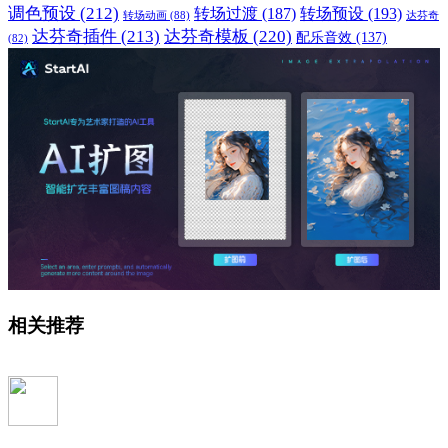
调色预设
(212)
转场过渡
(187)
转场预设
(193)
转场动画
(88)
达芬奇
达芬奇插件
(213)
达芬奇模板
(220)
配乐音效
(137)
(82)
相关推荐