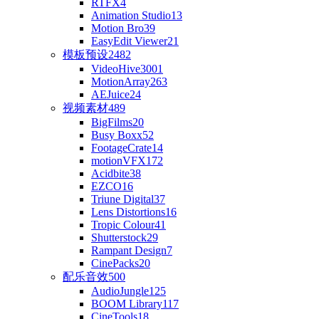
RTFX
4
Animation Studio
13
Motion Bro
39
EasyEdit Viewer
21
模板预设
2482
VideoHive
3001
MotionArray
263
AEJuice
24
视频素材
489
BigFilms
20
Busy Boxx
52
FootageCrate
14
motionVFX
172
Acidbite
38
EZCO
16
Triune Digital
37
Lens Distortions
16
Tropic Colour
41
Shutterstock
29
Rampant Design
7
CinePacks
20
配乐音效
500
AudioJungle
125
BOOM Library
117
CineTools
18