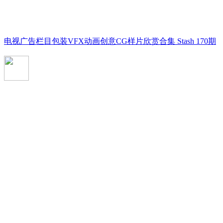
电视广告栏目包装VFX动画创意CG样片欣赏合集 Stash 170期