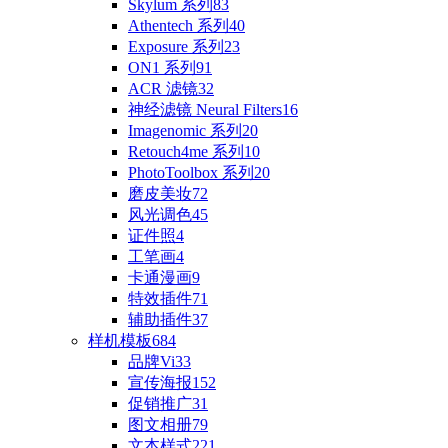
Skylum 系列
83
Athentech 系列
40
Exposure 系列
23
ON1 系列
91
ACR 滤镜
32
神经滤镜 Neural Filters
16
Imagenomic 系列
20
Retouch4me 系列
10
PhotoToolbox 系列
20
磨皮美妆
72
风光调色
45
证件照
4
工笔画
4
卡通漫画
9
特效插件
71
辅助插件
37
样机模板
684
品牌Vi
33
宣传海报
152
促销推广
31
图文相册
79
文本样式
221