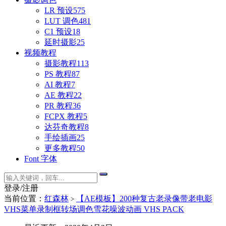
LR 预设
575
LUT 调色
481
C1 预设
18
延时摄影
25
视频教程
摄影教程
113
PS 教程
87
AI 教程
7
AE 教程
22
PR 教程
36
FCPX 教程
5
达芬奇教程
8
手绘插画
25
更多教程
50
Font 字体
登录/注册
当前位置：
红森林
【AE模板】200种复古老录像带老电影
>
VHS菜单录制框转场调色雪花噪波动画 VHS PACK