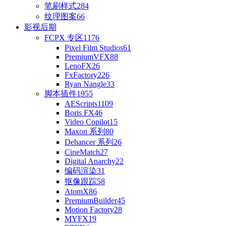
笔刷样式
284
纹理图案
66
影视后期
FCPX 专区
1176
Pixel Film Studios
61
PremiumVFX
88
LenoFX
26
FxFactory
226
Ryan Nangle
33
脚本插件
1955
AEScripts
1109
Boris FX
46
Video Copilot
15
Maxon 系列
80
Dehancer 系列
26
CineMatch
27
Digital Anarchy
22
编码渲染
31
抠像跟踪
58
AtomX
86
PremiumBuilder
45
Motion Factory
28
MYFX
19