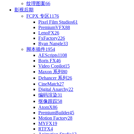
纹理图案
66
影视后期
FCPX 专区
1176
Pixel Film Studios
61
PremiumVFX
88
LenoFX
26
FxFactory
226
Ryan Nangle
33
脚本插件
1954
AEScripts
1108
Boris FX
46
Video Copilot
15
Maxon 系列
80
Dehancer 系列
26
CineMatch
27
Digital Anarchy
22
编码渲染
31
抠像跟踪
58
AtomX
86
PremiumBuilder
45
Motion Factory
28
MYFX
19
RTFX
4