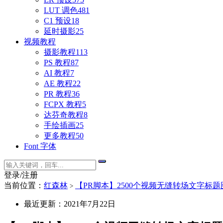
LUT 调色
481
C1 预设
18
延时摄影
25
视频教程
摄影教程
113
PS 教程
87
AI 教程
7
AE 教程
22
PR 教程
36
FCPX 教程
5
达芬奇教程
8
手绘插画
25
更多教程
50
Font 字体
登录/注册
当前位置：
红森林
【PR脚本】2500个视频无缝转场文字标题图形设计
>
最近更新：2021年7月22日