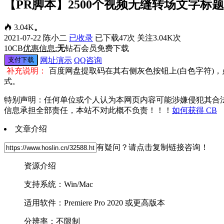
【PR脚本】2500个视频无缝转场文字标题图形设
3.04K
。
2021-07-22
陈小二
已收录
已下载47次
关注3.04K次
10
CB
优惠信息:
无
钻石会员免费下载
支付下载
网址演示
QQ咨询
补充说明：
百度网盘提取码在其右侧灰色按钮上(白色字符)
式。
特别声明：任何单位或个人认为本网页内容可能涉嫌侵犯其合
信息承担全部责任，本站不对此概不负责！！！
如何获得 CB
文章介绍
有疑问？请点击复制链接咨询！
资源介绍
支持系统：Win/Mac
适用软件：Premiere Pro 2020 或更高版本
分辨率：不限制