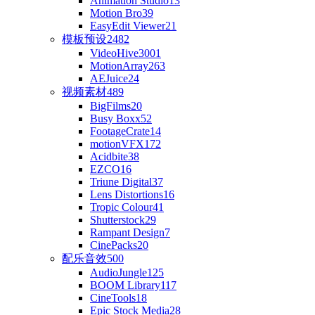
Animation Studio
13
Motion Bro
39
EasyEdit Viewer
21
模板预设
2482
VideoHive
3001
MotionArray
263
AEJuice
24
视频素材
489
BigFilms
20
Busy Boxx
52
FootageCrate
14
motionVFX
172
Acidbite
38
EZCO
16
Triune Digital
37
Lens Distortions
16
Tropic Colour
41
Shutterstock
29
Rampant Design
7
CinePacks
20
配乐音效
500
AudioJungle
125
BOOM Library
117
CineTools
18
Epic Stock Media
28