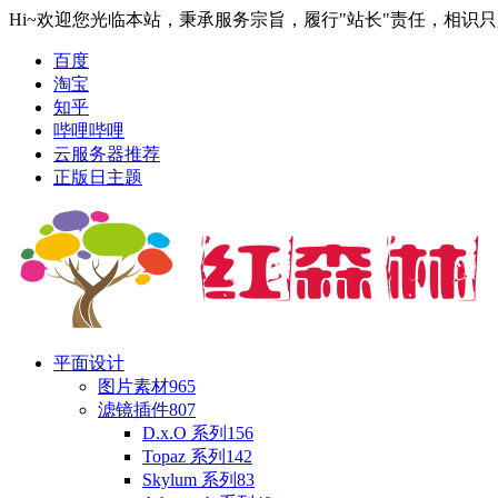
Hi~欢迎您光临本站，秉承服务宗旨，履行"站长"责任，相识
百度
淘宝
知乎
哔哩哔哩
云服务器推荐
正版日主题
平面设计
图片素材
965
滤镜插件
807
D.x.O 系列
156
Topaz 系列
142
Skylum 系列
83