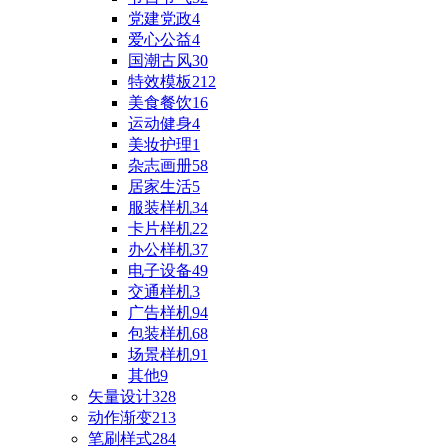
党建党政
4
爱心公益
4
国潮古风
30
特效模板
212
美食餐饮
16
运动健身
4
美妆护理
1
杂志画册
58
居家生活
5
服装样机
34
卡片样机
22
办公样机
37
电子设备
49
交通样机
3
广告样机
94
包装样机
68
场景样机
91
其他
9
矢量设计
328
动作渐变
213
笔刷样式
284