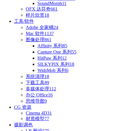
SoundMorph
11
OFX 达芬奇
661
样片欣赏
18
工具/软件
Adobe 全家桶
24
Mac 软件
1137
图像处理
861
Affinity 系列
85
Capture One 系列
55
HitPaw 系列
12
SILKYPIX 系列
18
WidsMob 系列
6
系统清理
18
下载工具
89
多媒体处理
112
办公 Office
16
思维导图
9
CG 资源
Cinema 4D
31
材质模型
77
摄影调色
LR 预设
575