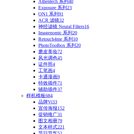
Athentech 系列
40
Exposure 系列
23
ON1 系列
91
ACR 滤镜
32
神经滤镜 Neural Filters
16
Imagenomic 系列
20
Retouch4me 系列
10
PhotoToolbox 系列
20
磨皮美妆
72
风光调色
45
证件照
4
工笔画
4
卡通漫画
9
特效插件
71
辅助插件
37
样机模板
684
品牌Vi
33
宣传海报
152
促销推广
31
图文相册
79
文本样式
221
节日节气
52