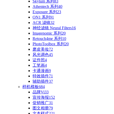
Skylum 系列
83
Athentech 系列
40
Exposure 系列
23
ON1 系列
91
ACR 滤镜
32
神经滤镜 Neural Filters
16
Imagenomic 系列
20
Retouch4me 系列
10
PhotoToolbox 系列
20
磨皮美妆
72
风光调色
45
证件照
4
工笔画
4
卡通漫画
9
特效插件
71
辅助插件
37
样机模板
684
品牌Vi
33
宣传海报
152
促销推广
31
图文相册
79
文本样式
221