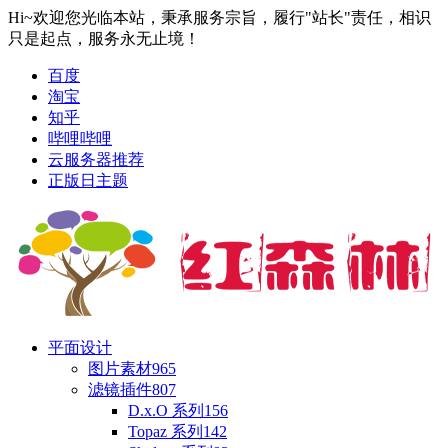
Hi~欢迎您光临本站，秉承服务宗旨，履行"站长"责任，相识
只是起点，服务永无止境！
百度
淘宝
知乎
哔哩哔哩
云服务器推荐
正版日主题
平面设计
图片素材
965
滤镜插件
807
D.x.O 系列
156
Topaz 系列
142