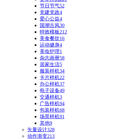
节日节气
52
党建党政
4
爱心公益
4
国潮古风
30
特效模板
212
美食餐饮
16
运动健身
4
美妆护理
1
杂志画册
58
居家生活
5
服装样机
34
卡片样机
22
办公样机
37
电子设备
49
交通样机
3
广告样机
94
包装样机
68
场景样机
91
其他
9
矢量设计
328
动作渐变
213