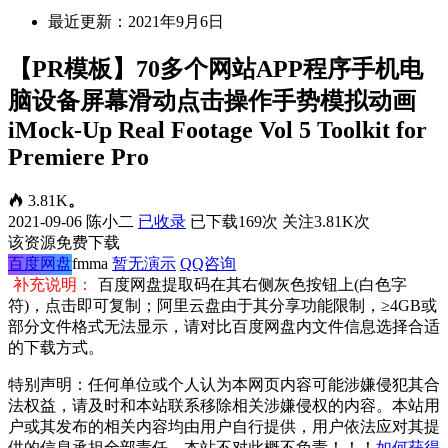
最近更新：2021年9月6日
【PR模板】70多个网站APP程序手机电
脑设备屏幕滑动点击操作手势模拟动画
iMock-Up Real Footage Vol 5 Toolkit for
Premiere Pro
3.81K
。
2021-09-06
陈小二
已收录
已下载169次
关注3.81K次
该资源免费下载
百度网盘
fmma
暂无演示
QQ咨询
补充说明：
百度网盘提取码在其右侧灰色按钮上(白色字
符)，点击即可复制；阿里云盘由于其分享功能限制，≥4GB或
部分文件格式无法显示，请对比百度网盘内文件信息选择合适
的下载方式。
特别声明：任何单位或个人认为本网页内容可能涉嫌侵犯其合
法权益，请及时和本站联系移除相关涉嫌侵权的内容。本站用
户或其发布的相关内容均由用户自行提供，用户依法应对其提
供的信息承担全部责任，本站不对此概不负责！！！
如何获得