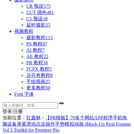
LR 预设
575
LUT 调色
481
C1 预设
18
延时摄影
25
视频教程
摄影教程
113
PS 教程
87
AI 教程
7
AE 教程
22
PR 教程
36
FCPX 教程
5
达芬奇教程
8
手绘插画
25
更多教程
50
Font 字体
登录/注册
当前位置：
红森林
【PR模板】70多个网站APP程序手机电
>
脑设备屏幕滑动点击操作手势模拟动画 iMock-Up Real Footage
Vol 5 Toolkit for Premiere Pro