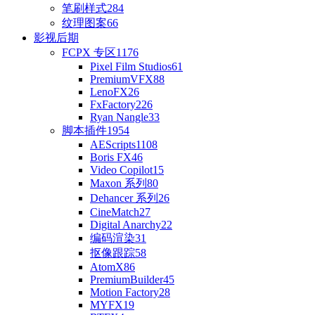
笔刷样式
284
纹理图案
66
影视后期
FCPX 专区
1176
Pixel Film Studios
61
PremiumVFX
88
LenoFX
26
FxFactory
226
Ryan Nangle
33
脚本插件
1954
AEScripts
1108
Boris FX
46
Video Copilot
15
Maxon 系列
80
Dehancer 系列
26
CineMatch
27
Digital Anarchy
22
编码渲染
31
抠像跟踪
58
AtomX
86
PremiumBuilder
45
Motion Factory
28
MYFX
19