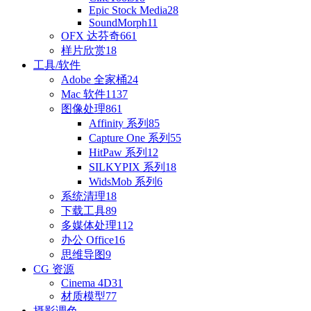
Epic Stock Media
28
SoundMorph
11
OFX 达芬奇
661
样片欣赏
18
工具/软件
Adobe 全家桶
24
Mac 软件
1137
图像处理
861
Affinity 系列
85
Capture One 系列
55
HitPaw 系列
12
SILKYPIX 系列
18
WidsMob 系列
6
系统清理
18
下载工具
89
多媒体处理
112
办公 Office
16
思维导图
9
CG 资源
Cinema 4D
31
材质模型
77
摄影调色