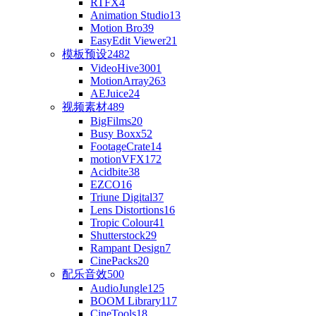
RTFX
4
Animation Studio
13
Motion Bro
39
EasyEdit Viewer
21
模板预设
2482
VideoHive
3001
MotionArray
263
AEJuice
24
视频素材
489
BigFilms
20
Busy Boxx
52
FootageCrate
14
motionVFX
172
Acidbite
38
EZCO
16
Triune Digital
37
Lens Distortions
16
Tropic Colour
41
Shutterstock
29
Rampant Design
7
CinePacks
20
配乐音效
500
AudioJungle
125
BOOM Library
117
CineTools
18