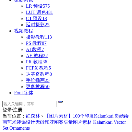
LR 预设
575
LUT 调色
481
C1 预设
18
延时摄影
25
视频教程
摄影教程
113
PS 教程
87
AI 教程
7
AE 教程
22
PR 教程
36
FCPX 教程
5
达芬奇教程
8
手绘插画
25
更多教程
50
Font 字体
登录/注册
当前位置：
红森林
【图片素材】100个印度Kalamkari 刺绣绘
>
画艺术装饰设计无缝印花图案矢量图片素材 Kalamkari Vector
Set Ornaments