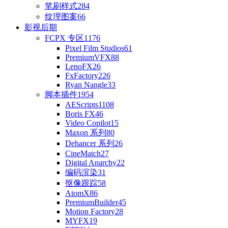
笔刷样式
284
纹理图案
66
影视后期
FCPX 专区
1176
Pixel Film Studios
61
PremiumVFX
88
LenoFX
26
FxFactory
226
Ryan Nangle
33
脚本插件
1954
AEScripts
1108
Boris FX
46
Video Copilot
15
Maxon 系列
80
Dehancer 系列
26
CineMatch
27
Digital Anarchy
22
编码渲染
31
抠像跟踪
58
AtomX
86
PremiumBuilder
45
Motion Factory
28
MYFX
19