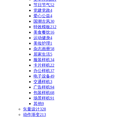
节日节气
52
党建党政
4
爱心公益
4
国潮古风
30
特效模板
212
美食餐饮
16
运动健身
4
美妆护理
1
杂志画册
58
居家生活
5
服装样机
34
卡片样机
22
办公样机
37
电子设备
49
交通样机
3
广告样机
94
包装样机
68
场景样机
91
其他
9
矢量设计
328
动作渐变
213