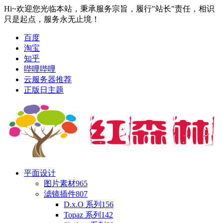
Hi~欢迎您光临本站，秉承服务宗旨，履行"站长"责任，相识
只是起点，服务永无止境！
百度
淘宝
知乎
哔哩哔哩
云服务器推荐
正版日主题
平面设计
图片素材
965
滤镜插件
807
D.x.O 系列
156
Topaz 系列
142