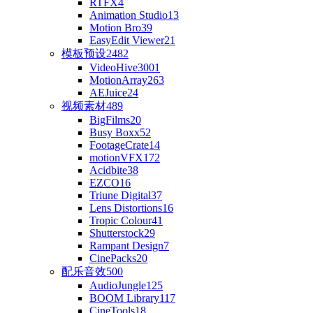
RTFX
4
Animation Studio
13
Motion Bro
39
EasyEdit Viewer
21
模板预设
2482
VideoHive
3001
MotionArray
263
AEJuice
24
视频素材
489
BigFilms
20
Busy Boxx
52
FootageCrate
14
motionVFX
172
Acidbite
38
EZCO
16
Triune Digital
37
Lens Distortions
16
Tropic Colour
41
Shutterstock
29
Rampant Design
7
CinePacks
20
配乐音效
500
AudioJungle
125
BOOM Library
117
CineTools
18