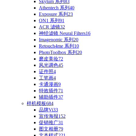
Skylum 系列
83
Athentech 系列
40
Exposure 系列
23
ON1 系列
91
ACR 滤镜
32
神经滤镜 Neural Filters
16
Imagenomic 系列
20
Retouch4me 系列
10
PhotoToolbox 系列
20
磨皮美妆
72
风光调色
45
证件照
4
工笔画
4
卡通漫画
9
特效插件
71
辅助插件
37
样机模板
684
品牌Vi
33
宣传海报
152
促销推广
31
图文相册
79
文本样式
221