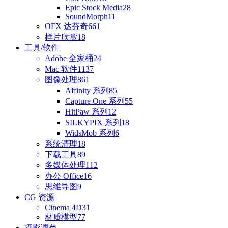
Epic Stock Media
28
SoundMorph
11
OFX 达芬奇
661
样片欣赏
18
工具/软件
Adobe 全家桶
24
Mac 软件
1137
图像处理
861
Affinity 系列
85
Capture One 系列
55
HitPaw 系列
12
SILKYPIX 系列
18
WidsMob 系列
6
系统清理
18
下载工具
89
多媒体处理
112
办公 Office
16
思维导图
9
CG 资源
Cinema 4D
31
材质模型
77
摄影调色