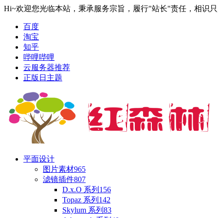
Hi~欢迎您光临本站，秉承服务宗旨，履行"站长"责任，相识
百度
淘宝
知乎
哔哩哔哩
云服务器推荐
正版日主题
平面设计
图片素材
965
滤镜插件
807
D.x.O 系列
156
Topaz 系列
142
Skylum 系列
83