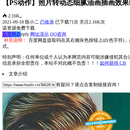
【PS动作】照片转动态细腻油画插画效果PS动作 Dyn
2.16K
。
2021-09-18
陈小二
已收录
已下载71次
关注2.16K次
该资源免费下载
百度网盘
epfy
网址演示
QQ咨询
补充说明：
百度网盘提取码在其右侧灰色按钮上(白色字符)
式。
特别声明：任何单位或个人认为本网页内容可能涉嫌侵犯其合
信息承担全部责任，本站不对此概不负责！！！
如何获得 CB
文章介绍
有疑问？请点击复制链接咨询！