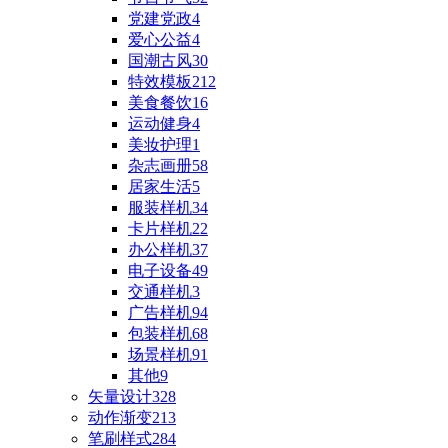
党建党政
4
爱心公益
4
国潮古风
30
特效模板
212
美食餐饮
16
运动健身
4
美妆护理
1
杂志画册
58
居家生活
5
服装样机
34
卡片样机
22
办公样机
37
电子设备
49
交通样机
3
广告样机
94
包装样机
68
场景样机
91
其他
9
矢量设计
328
动作渐变
213
笔刷样式
284