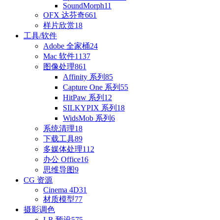
SoundMorph
11
OFX 达芬奇
661
样片欣赏
18
工具/软件
Adobe 全家桶
24
Mac 软件
1137
图像处理
861
Affinity 系列
85
Capture One 系列
55
HitPaw 系列
12
SILKYPIX 系列
18
WidsMob 系列
6
系统清理
18
下载工具
89
多媒体处理
112
办公 Office
16
思维导图
9
CG 资源
Cinema 4D
31
材质模型
77
摄影调色
LR 预设
575