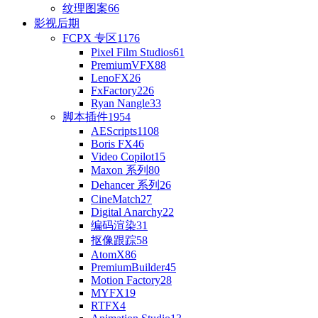
纹理图案
66
影视后期
FCPX 专区
1176
Pixel Film Studios
61
PremiumVFX
88
LenoFX
26
FxFactory
226
Ryan Nangle
33
脚本插件
1954
AEScripts
1108
Boris FX
46
Video Copilot
15
Maxon 系列
80
Dehancer 系列
26
CineMatch
27
Digital Anarchy
22
编码渲染
31
抠像跟踪
58
AtomX
86
PremiumBuilder
45
Motion Factory
28
MYFX
19
RTFX
4