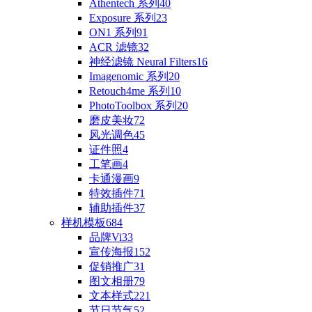
Athentech 系列
40
Exposure 系列
23
ON1 系列
91
ACR 滤镜
32
神经滤镜 Neural Filters
16
Imagenomic 系列
20
Retouch4me 系列
10
PhotoToolbox 系列
20
磨皮美妆
72
风光调色
45
证件照
4
工笔画
4
卡通漫画
9
特效插件
71
辅助插件
37
样机模板
684
品牌Vi
33
宣传海报
152
促销推广
31
图文相册
79
文本样式
221
节日节气
52