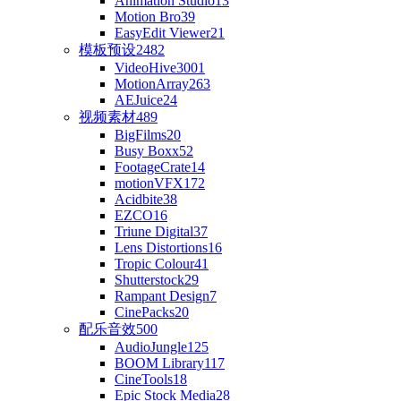
Animation Studio
13
Motion Bro
39
EasyEdit Viewer
21
模板预设
2482
VideoHive
3001
MotionArray
263
AEJuice
24
视频素材
489
BigFilms
20
Busy Boxx
52
FootageCrate
14
motionVFX
172
Acidbite
38
EZCO
16
Triune Digital
37
Lens Distortions
16
Tropic Colour
41
Shutterstock
29
Rampant Design
7
CinePacks
20
配乐音效
500
AudioJungle
125
BOOM Library
117
CineTools
18
Epic Stock Media
28