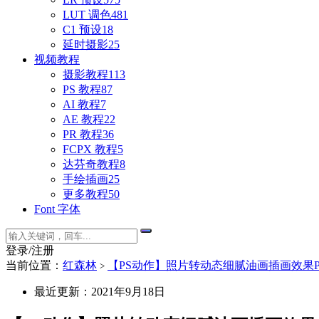
LUT 调色
481
C1 预设
18
延时摄影
25
视频教程
摄影教程
113
PS 教程
87
AI 教程
7
AE 教程
22
PR 教程
36
FCPX 教程
5
达芬奇教程
8
手绘插画
25
更多教程
50
Font 字体
登录/注册
当前位置：
红森林
【PS动作】照片转动态细腻油画插画效果PS动作 Dyna
>
最近更新：2021年9月18日