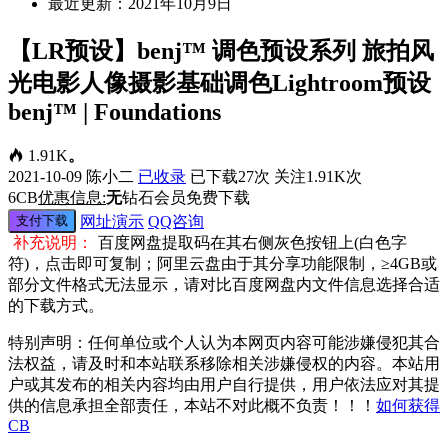
最近更新：2021年10月9日
【LR预设】benj™ 调色预设系列 旅拍风
光电影人像摄影基础调色Lightroom预设
benj™ | Foundations
1.91K
。
2021-10-09
陈小二
已收录
已下载27次
关注1.91K次
6
CB
优惠信息:
无
钻石会员免费下载
支付下载
网址演示
QQ咨询
补充说明：
百度网盘提取码在其右侧灰色按钮上(白色字
符)，点击即可复制；阿里云盘由于其分享功能限制，≥4GB或
部分文件格式无法显示，请对比百度网盘内文件信息选择合适
的下载方式。
特别声明：任何单位或个人认为本网页内容可能涉嫌侵犯其合
法权益，请及时和本站联系移除相关涉嫌侵权的内容。本站用
户或其发布的相关内容均由用户自行提供，用户依法应对其提
供的信息承担全部责任，本站不对此概不负责！！！
如何获得
CB