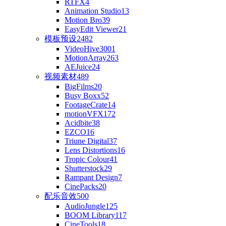
RTFX
4
Animation Studio
13
Motion Bro
39
EasyEdit Viewer
21
模板预设
2482
VideoHive
3001
MotionArray
263
AEJuice
24
视频素材
489
BigFilms
20
Busy Boxx
52
FootageCrate
14
motionVFX
172
Acidbite
38
EZCO
16
Triune Digital
37
Lens Distortions
16
Tropic Colour
41
Shutterstock
29
Rampant Design
7
CinePacks
20
配乐音效
500
AudioJungle
125
BOOM Library
117
CineTools
18