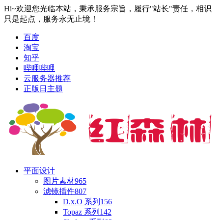
Hi~欢迎您光临本站，秉承服务宗旨，履行"站长"责任，相识
只是起点，服务永无止境！
百度
淘宝
知乎
哔哩哔哩
云服务器推荐
正版日主题
平面设计
图片素材
965
滤镜插件
807
D.x.O 系列
156
Topaz 系列
142