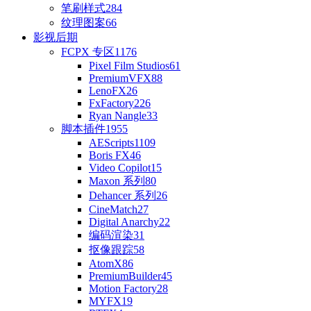
笔刷样式
284
纹理图案
66
影视后期
FCPX 专区
1176
Pixel Film Studios
61
PremiumVFX
88
LenoFX
26
FxFactory
226
Ryan Nangle
33
脚本插件
1955
AEScripts
1109
Boris FX
46
Video Copilot
15
Maxon 系列
80
Dehancer 系列
26
CineMatch
27
Digital Anarchy
22
编码渲染
31
抠像跟踪
58
AtomX
86
PremiumBuilder
45
Motion Factory
28
MYFX
19