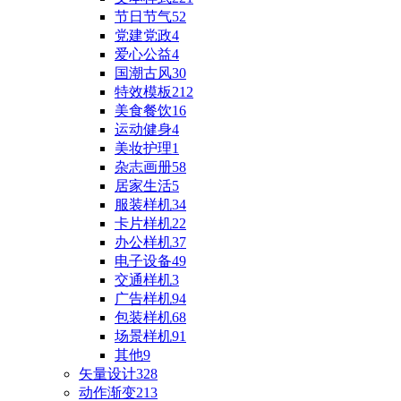
节日节气
52
党建党政
4
爱心公益
4
国潮古风
30
特效模板
212
美食餐饮
16
运动健身
4
美妆护理
1
杂志画册
58
居家生活
5
服装样机
34
卡片样机
22
办公样机
37
电子设备
49
交通样机
3
广告样机
94
包装样机
68
场景样机
91
其他
9
矢量设计
328
动作渐变
213