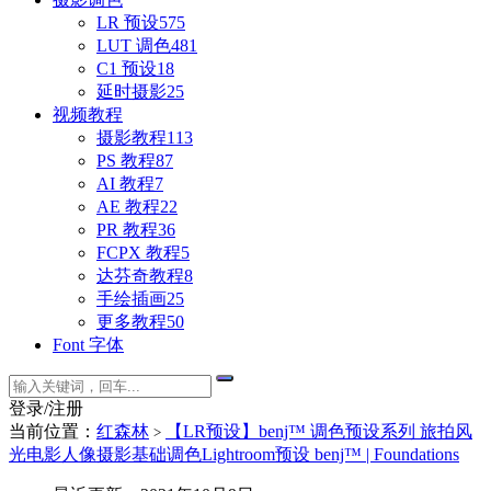
LR 预设
575
LUT 调色
481
C1 预设
18
延时摄影
25
视频教程
摄影教程
113
PS 教程
87
AI 教程
7
AE 教程
22
PR 教程
36
FCPX 教程
5
达芬奇教程
8
手绘插画
25
更多教程
50
Font 字体
登录/注册
当前位置：
红森林
【LR预设】benj™ 调色预设系列 旅拍风
>
光电影人像摄影基础调色Lightroom预设 benj™ | Foundations