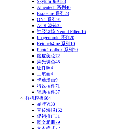
Skylum 系列
83
Athentech 系列
40
Exposure 系列
23
ON1 系列
91
ACR 滤镜
32
神经滤镜 Neural Filters
16
Imagenomic 系列
20
Retouch4me 系列
10
PhotoToolbox 系列
20
磨皮美妆
72
风光调色
45
证件照
4
工笔画
4
卡通漫画
9
特效插件
71
辅助插件
37
样机模板
684
品牌Vi
33
宣传海报
152
促销推广
31
图文相册
79
文本样式
221