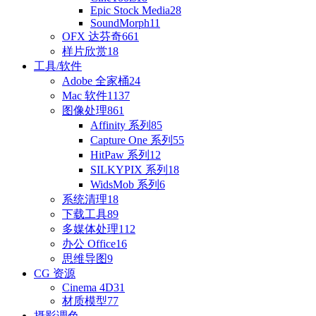
Epic Stock Media
28
SoundMorph
11
OFX 达芬奇
661
样片欣赏
18
工具/软件
Adobe 全家桶
24
Mac 软件
1137
图像处理
861
Affinity 系列
85
Capture One 系列
55
HitPaw 系列
12
SILKYPIX 系列
18
WidsMob 系列
6
系统清理
18
下载工具
89
多媒体处理
112
办公 Office
16
思维导图
9
CG 资源
Cinema 4D
31
材质模型
77
摄影调色