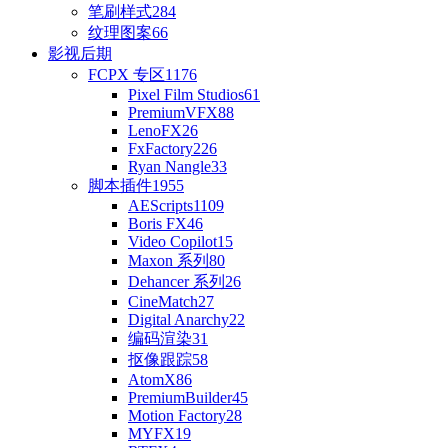
笔刷样式
284
纹理图案
66
影视后期
FCPX 专区
1176
Pixel Film Studios
61
PremiumVFX
88
LenoFX
26
FxFactory
226
Ryan Nangle
33
脚本插件
1955
AEScripts
1109
Boris FX
46
Video Copilot
15
Maxon 系列
80
Dehancer 系列
26
CineMatch
27
Digital Anarchy
22
编码渲染
31
抠像跟踪
58
AtomX
86
PremiumBuilder
45
Motion Factory
28
MYFX
19