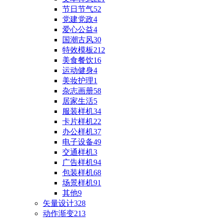
节日节气
52
党建党政
4
爱心公益
4
国潮古风
30
特效模板
212
美食餐饮
16
运动健身
4
美妆护理
1
杂志画册
58
居家生活
5
服装样机
34
卡片样机
22
办公样机
37
电子设备
49
交通样机
3
广告样机
94
包装样机
68
场景样机
91
其他
9
矢量设计
328
动作渐变
213