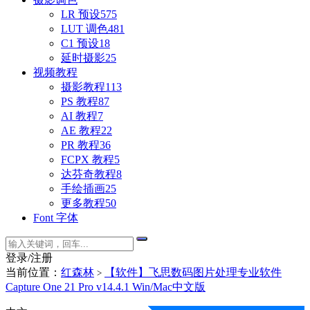
LR 预设
575
LUT 调色
481
C1 预设
18
延时摄影
25
视频教程
摄影教程
113
PS 教程
87
AI 教程
7
AE 教程
22
PR 教程
36
FCPX 教程
5
达芬奇教程
8
手绘插画
25
更多教程
50
Font 字体
登录/注册
当前位置：
红森林
【软件】飞思数码图片处理专业软件
>
Capture One 21 Pro v14.4.1 Win/Mac中文版