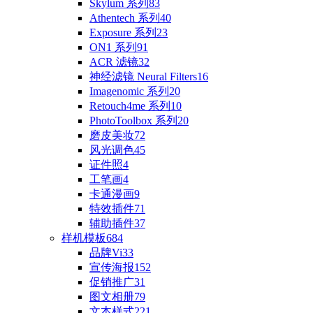
Skylum 系列
83
Athentech 系列
40
Exposure 系列
23
ON1 系列
91
ACR 滤镜
32
神经滤镜 Neural Filters
16
Imagenomic 系列
20
Retouch4me 系列
10
PhotoToolbox 系列
20
磨皮美妆
72
风光调色
45
证件照
4
工笔画
4
卡通漫画
9
特效插件
71
辅助插件
37
样机模板
684
品牌Vi
33
宣传海报
152
促销推广
31
图文相册
79
文本样式
221