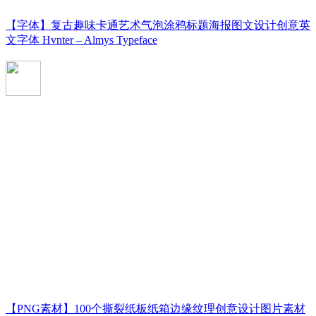
【字体】复古趣味卡通艺术气泡涂鸦标题海报图文设计创意英
文字体 Hvnter – Almys Typeface
【PNG素材】100个撕裂纸板纸箱边缘纹理创意设计图片素材