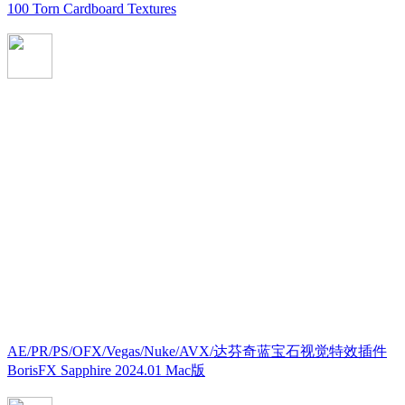
100 Torn Cardboard Textures
AE/PR/PS/OFX/Vegas/Nuke/AVX/达芬奇蓝宝石视觉特效插件
BorisFX Sapphire 2024.01 Mac版