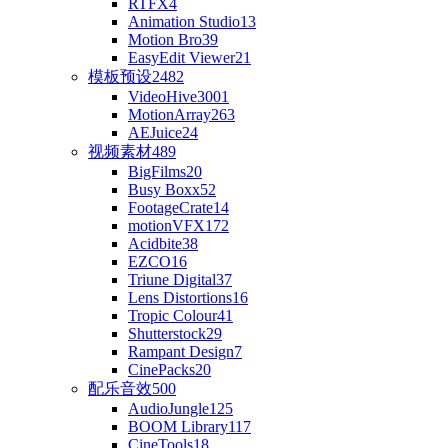
RTFX
4
Animation Studio
13
Motion Bro
39
EasyEdit Viewer
21
模板预设
2482
VideoHive
3001
MotionArray
263
AEJuice
24
视频素材
489
BigFilms
20
Busy Boxx
52
FootageCrate
14
motionVFX
172
Acidbite
38
EZCO
16
Triune Digital
37
Lens Distortions
16
Tropic Colour
41
Shutterstock
29
Rampant Design
7
CinePacks
20
配乐音效
500
AudioJungle
125
BOOM Library
117
CineTools
18