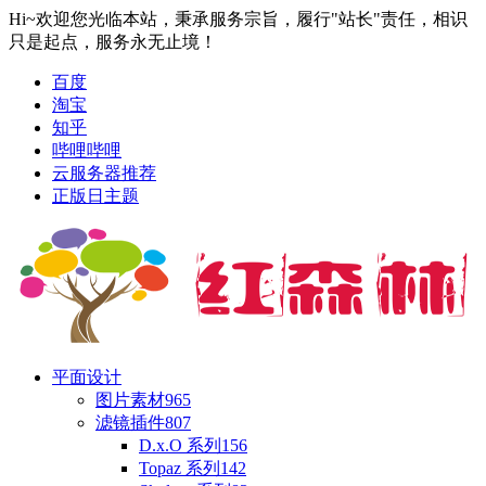
Hi~欢迎您光临本站，秉承服务宗旨，履行"站长"责任，相识
只是起点，服务永无止境！
百度
淘宝
知乎
哔哩哔哩
云服务器推荐
正版日主题
平面设计
图片素材
965
滤镜插件
807
D.x.O 系列
156
Topaz 系列
142