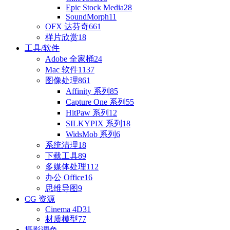
Epic Stock Media
28
SoundMorph
11
OFX 达芬奇
661
样片欣赏
18
工具/软件
Adobe 全家桶
24
Mac 软件
1137
图像处理
861
Affinity 系列
85
Capture One 系列
55
HitPaw 系列
12
SILKYPIX 系列
18
WidsMob 系列
6
系统清理
18
下载工具
89
多媒体处理
112
办公 Office
16
思维导图
9
CG 资源
Cinema 4D
31
材质模型
77
摄影调色