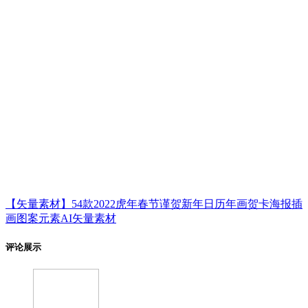
【矢量素材】54款2022虎年春节谨贺新年日历年画贺卡海报插
画图案元素AI矢量素材
评论展示