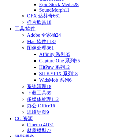
Epic Stock Media
28
SoundMorph
11
OFX 达芬奇
661
样片欣赏
18
工具/软件
Adobe 全家桶
24
Mac 软件
1137
图像处理
861
Affinity 系列
85
Capture One 系列
55
HitPaw 系列
12
SILKYPIX 系列
18
WidsMob 系列
6
系统清理
18
下载工具
89
多媒体处理
112
办公 Office
16
思维导图
9
CG 资源
Cinema 4D
31
材质模型
77
摄影调色