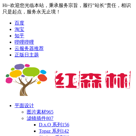
Hi~欢迎您光临本站，秉承服务宗旨，履行"站长"责任，相识
只是起点，服务永无止境！
百度
淘宝
知乎
哔哩哔哩
云服务器推荐
正版日主题
平面设计
图片素材
965
滤镜插件
807
D.x.O 系列
156
Topaz 系列
142