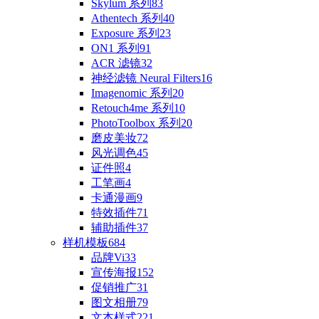
Skylum 系列
83
Athentech 系列
40
Exposure 系列
23
ON1 系列
91
ACR 滤镜
32
神经滤镜 Neural Filters
16
Imagenomic 系列
20
Retouch4me 系列
10
PhotoToolbox 系列
20
磨皮美妆
72
风光调色
45
证件照
4
工笔画
4
卡通漫画
9
特效插件
71
辅助插件
37
样机模板
684
品牌Vi
33
宣传海报
152
促销推广
31
图文相册
79
文本样式
221