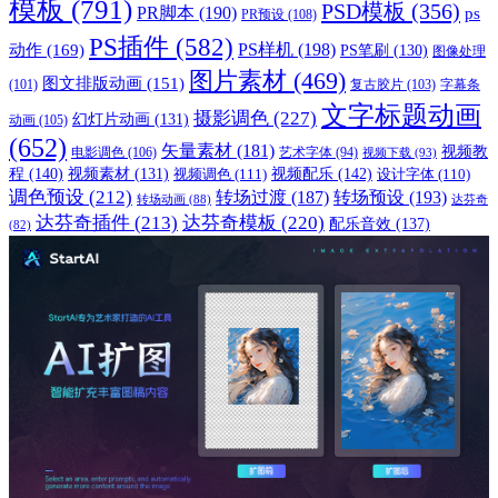
模板
(791)
PSD模板
(356)
PR脚本
(190)
ps
PR预设
(108)
PS插件
(582)
PS样机
(198)
动作
(169)
PS笔刷
(130)
图像处理
图片素材
(469)
图文排版动画
(151)
(101)
复古胶片
(103)
字幕条
文字标题动画
摄影调色
(227)
幻灯片动画
(131)
动画
(105)
(652)
矢量素材
(181)
视频教
电影调色
(106)
艺术字体
(94)
视频下载
(93)
程
(140)
视频配乐
(142)
视频素材
(131)
视频调色
(111)
设计字体
(110)
调色预设
(212)
转场过渡
(187)
转场预设
(193)
转场动画
(88)
达芬奇
达芬奇插件
(213)
达芬奇模板
(220)
配乐音效
(137)
(82)