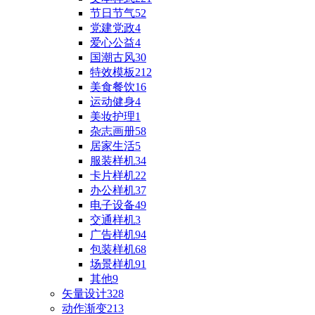
节日节气
52
党建党政
4
爱心公益
4
国潮古风
30
特效模板
212
美食餐饮
16
运动健身
4
美妆护理
1
杂志画册
58
居家生活
5
服装样机
34
卡片样机
22
办公样机
37
电子设备
49
交通样机
3
广告样机
94
包装样机
68
场景样机
91
其他
9
矢量设计
328
动作渐变
213