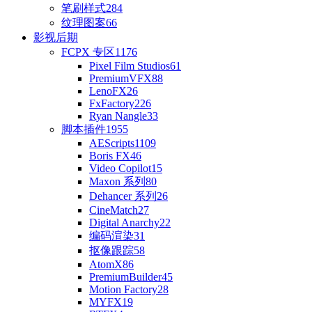
笔刷样式
284
纹理图案
66
影视后期
FCPX 专区
1176
Pixel Film Studios
61
PremiumVFX
88
LenoFX
26
FxFactory
226
Ryan Nangle
33
脚本插件
1955
AEScripts
1109
Boris FX
46
Video Copilot
15
Maxon 系列
80
Dehancer 系列
26
CineMatch
27
Digital Anarchy
22
编码渲染
31
抠像跟踪
58
AtomX
86
PremiumBuilder
45
Motion Factory
28
MYFX
19