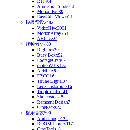
RTFX
4
Animation Studio
13
Motion Bro
39
EasyEdit Viewer
21
模板预设
2482
VideoHive
3001
MotionArray
263
AEJuice
24
视频素材
489
BigFilms
20
Busy Boxx
52
FootageCrate
14
motionVFX
172
Acidbite
38
EZCO
16
Triune Digital
37
Lens Distortions
16
Tropic Colour
41
Shutterstock
29
Rampant Design
7
CinePacks
20
配乐音效
500
AudioJungle
125
BOOM Library
117
CineTools
18