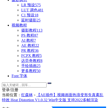
LR 预设
575
LUT 调色
481
C1 预设
18
延时摄影
25
视频教程
摄影教程
113
PS 教程
87
AI 教程
7
AE 教程
22
PR 教程
36
FCPX 教程
5
达芬奇教程
8
手绘插画
25
更多教程
50
Font 字体
登录/注册
当前位置：
红森林
【AE插件】视频画面热浪变形失真紊乱
>
特效 Heat Distortion V1.0.32 Win中文版 支持2022多帧渲染