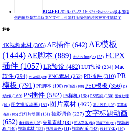
BG4FEI
2026-07-22 16:37:03
Windows版本压缩
包内依然是苹果版本的文件，可能打压缩包的时候把文件搞错了
标签
AE模板
AE插件
(642)
4K视频素材
(305)
(1444)
FCPX
AE脚本
(889)
Audio Jungle
(125)
插件
(1057)
LR预设
(482)
Mac
LUT预设
(234)
PR
软件
(294)
PR插件
(310)
PNG素材
(252)
MG动画
(89)
模板
(791)
PSD模板
(356)
PR脚本
(190)
ps
PR预设
(108)
PS插件
(582)
PS样机
(198)
动作
(169)
PS笔刷
(130)
图像处理
图片素材
(469)
图文排版动画
(151)
(101)
复古胶片
(103)
字幕条
文字标题动画
摄影调色
(227)
幻灯片动画
(131)
动画
(105)
(652)
矢量素材
(181)
视频教
电影调色
(106)
艺术字体
(94)
视频下载
(93)
程
(140)
视频配乐
(142)
视频素材
(131)
视频调色
(111)
设计字体
(110)