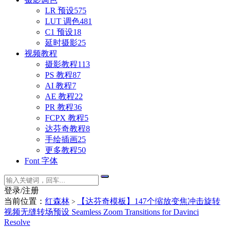
LR 预设
575
LUT 调色
481
C1 预设
18
延时摄影
25
视频教程
摄影教程
113
PS 教程
87
AI 教程
7
AE 教程
22
PR 教程
36
FCPX 教程
5
达芬奇教程
8
手绘插画
25
更多教程
50
Font 字体
登录/注册
当前位置：
红森林
【达芬奇模板】147个缩放变焦冲击旋转
>
视频无缝转场预设 Seamless Zoom Transitions for Davinci
Resolve