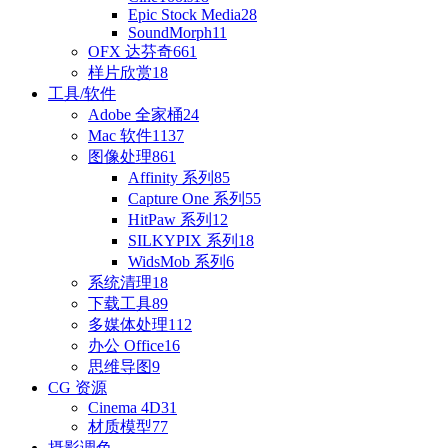
Epic Stock Media
28
SoundMorph
11
OFX 达芬奇
661
样片欣赏
18
工具/软件
Adobe 全家桶
24
Mac 软件
1137
图像处理
861
Affinity 系列
85
Capture One 系列
55
HitPaw 系列
12
SILKYPIX 系列
18
WidsMob 系列
6
系统清理
18
下载工具
89
多媒体处理
112
办公 Office
16
思维导图
9
CG 资源
Cinema 4D
31
材质模型
77
摄影调色