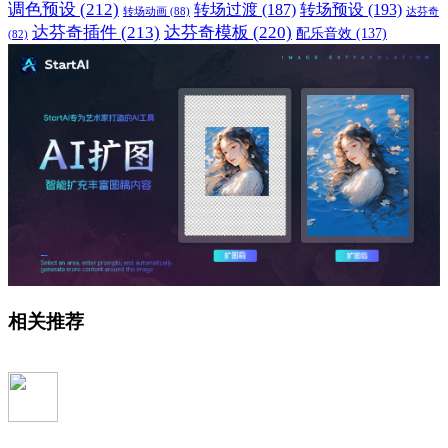
调色预设
(212)
转场过渡
(187)
转场预设
(193)
转场动画
(88)
达芬奇
达芬奇插件
(213)
达芬奇模板
(220)
配乐音效
(137)
(82)
相关推荐