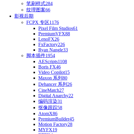
笔刷样式
284
纹理图案
66
影视后期
FCPX 专区
1176
Pixel Film Studios
61
PremiumVFX
88
LenoFX
26
FxFactory
226
Ryan Nangle
33
脚本插件
1954
AEScripts
1108
Boris FX
46
Video Copilot
15
Maxon 系列
80
Dehancer 系列
26
CineMatch
27
Digital Anarchy
22
编码渲染
31
抠像跟踪
58
AtomX
86
PremiumBuilder
45
Motion Factory
28
MYFX
19