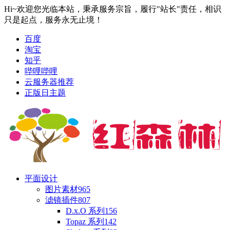
Hi~欢迎您光临本站，秉承服务宗旨，履行"站长"责任，相识
只是起点，服务永无止境！
百度
淘宝
知乎
哔哩哔哩
云服务器推荐
正版日主题
平面设计
图片素材
965
滤镜插件
807
D.x.O 系列
156
Topaz 系列
142