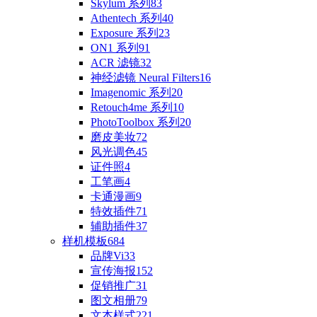
Skylum 系列
83
Athentech 系列
40
Exposure 系列
23
ON1 系列
91
ACR 滤镜
32
神经滤镜 Neural Filters
16
Imagenomic 系列
20
Retouch4me 系列
10
PhotoToolbox 系列
20
磨皮美妆
72
风光调色
45
证件照
4
工笔画
4
卡通漫画
9
特效插件
71
辅助插件
37
样机模板
684
品牌Vi
33
宣传海报
152
促销推广
31
图文相册
79
文本样式
221