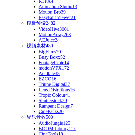
RTFX
4
Animation Studio
13
Motion Bro
39
EasyEdit Viewer
21
模板预设
2482
VideoHive
3001
MotionArray
263
AEJuice
24
视频素材
489
BigFilms
20
Busy Boxx
52
FootageCrate
14
motionVFX
172
Acidbite
38
EZCO
16
Triune Digital
37
Lens Distortions
16
Tropic Colour
41
Shutterstock
29
Rampant Design
7
CinePacks
20
配乐音效
500
AudioJungle
125
BOOM Library
117
CineTools
18