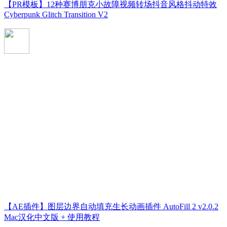
【PR模板】12种赛博朋克小故障视频转场抖音风格抖动特效
Cyberpunk Glitch Transition V2
【AE插件】图层边界自动填充生长动画插件 AutoFill 2 v2.0.2
Mac汉化中文版 + 使用教程