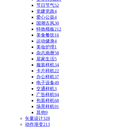
节日节气
52
党建党政
4
爱心公益
4
国潮古风
30
特效模板
212
美食餐饮
16
运动健身
4
美妆护理
1
杂志画册
58
居家生活
5
服装样机
34
卡片样机
22
办公样机
37
电子设备
49
交通样机
3
广告样机
94
包装样机
68
场景样机
91
其他
9
矢量设计
328
动作渐变
213