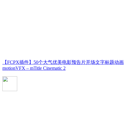
【FCPX插件】50个大气优美电影预告片开场文字标题动画
motionVFX – mTitle Cinematic 2