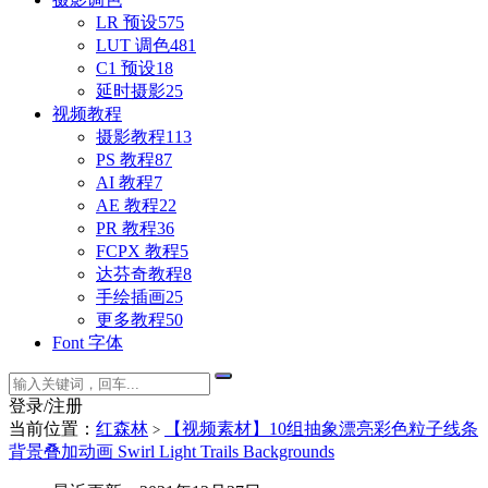
LR 预设
575
LUT 调色
481
C1 预设
18
延时摄影
25
视频教程
摄影教程
113
PS 教程
87
AI 教程
7
AE 教程
22
PR 教程
36
FCPX 教程
5
达芬奇教程
8
手绘插画
25
更多教程
50
Font 字体
登录/注册
当前位置：
红森林
【视频素材】10组抽象漂亮彩色粒子线条
>
背景叠加动画 Swirl Light Trails Backgrounds