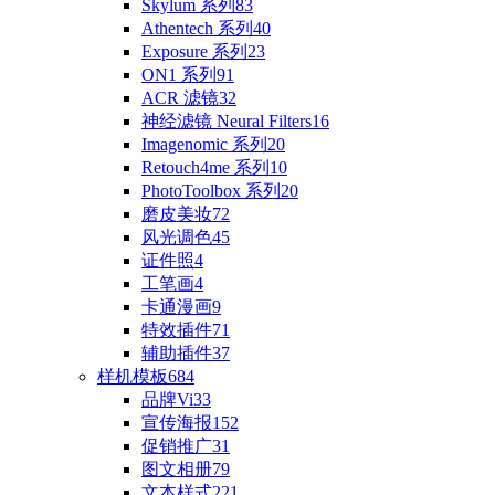
Skylum 系列
83
Athentech 系列
40
Exposure 系列
23
ON1 系列
91
ACR 滤镜
32
神经滤镜 Neural Filters
16
Imagenomic 系列
20
Retouch4me 系列
10
PhotoToolbox 系列
20
磨皮美妆
72
风光调色
45
证件照
4
工笔画
4
卡通漫画
9
特效插件
71
辅助插件
37
样机模板
684
品牌Vi
33
宣传海报
152
促销推广
31
图文相册
79
文本样式
221