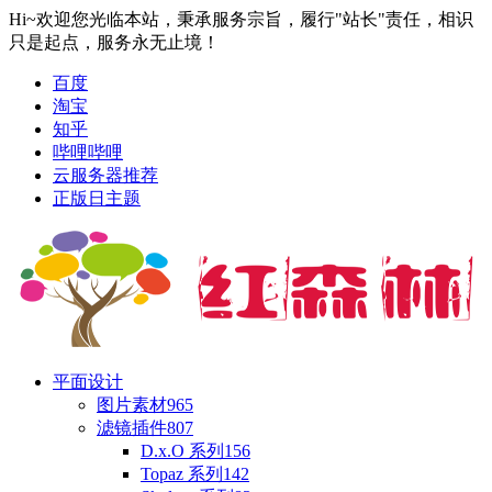
Hi~欢迎您光临本站，秉承服务宗旨，履行"站长"责任，相识
只是起点，服务永无止境！
百度
淘宝
知乎
哔哩哔哩
云服务器推荐
正版日主题
平面设计
图片素材
965
滤镜插件
807
D.x.O 系列
156
Topaz 系列
142