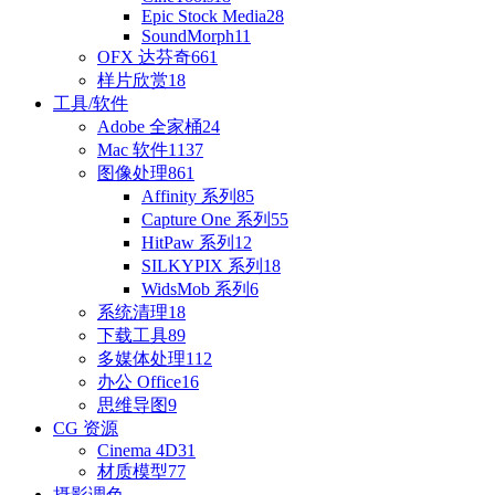
Epic Stock Media
28
SoundMorph
11
OFX 达芬奇
661
样片欣赏
18
工具/软件
Adobe 全家桶
24
Mac 软件
1137
图像处理
861
Affinity 系列
85
Capture One 系列
55
HitPaw 系列
12
SILKYPIX 系列
18
WidsMob 系列
6
系统清理
18
下载工具
89
多媒体处理
112
办公 Office
16
思维导图
9
CG 资源
Cinema 4D
31
材质模型
77
摄影调色