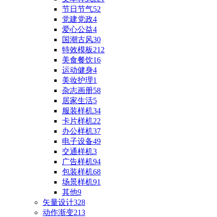
节日节气
52
党建党政
4
爱心公益
4
国潮古风
30
特效模板
212
美食餐饮
16
运动健身
4
美妆护理
1
杂志画册
58
居家生活
5
服装样机
34
卡片样机
22
办公样机
37
电子设备
49
交通样机
3
广告样机
94
包装样机
68
场景样机
91
其他
9
矢量设计
328
动作渐变
213