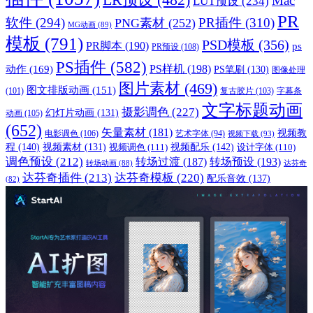
Mac
LUT预设
(234)
PR
软件
(294)
PR插件
(310)
PNG素材
(252)
MG动画
(89)
模板
(791)
PSD模板
(356)
PR脚本
(190)
ps
PR预设
(108)
PS插件
(582)
PS样机
(198)
动作
(169)
PS笔刷
(130)
图像处理
图片素材
(469)
图文排版动画
(151)
(101)
复古胶片
(103)
字幕条
文字标题动画
摄影调色
(227)
幻灯片动画
(131)
动画
(105)
(652)
矢量素材
(181)
视频教
电影调色
(106)
艺术字体
(94)
视频下载
(93)
程
(140)
视频配乐
(142)
视频素材
(131)
视频调色
(111)
设计字体
(110)
调色预设
(212)
转场过渡
(187)
转场预设
(193)
转场动画
(88)
达芬奇
达芬奇插件
(213)
达芬奇模板
(220)
配乐音效
(137)
(82)