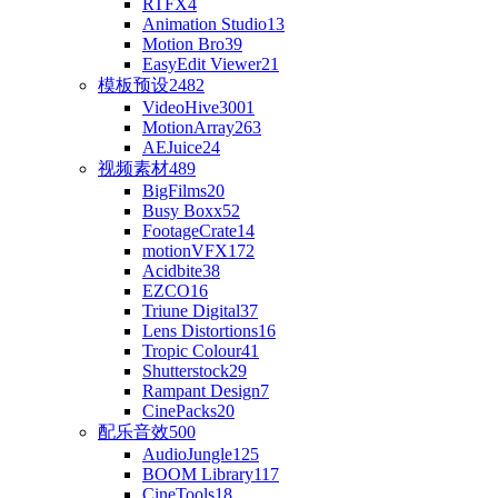
RTFX
4
Animation Studio
13
Motion Bro
39
EasyEdit Viewer
21
模板预设
2482
VideoHive
3001
MotionArray
263
AEJuice
24
视频素材
489
BigFilms
20
Busy Boxx
52
FootageCrate
14
motionVFX
172
Acidbite
38
EZCO
16
Triune Digital
37
Lens Distortions
16
Tropic Colour
41
Shutterstock
29
Rampant Design
7
CinePacks
20
配乐音效
500
AudioJungle
125
BOOM Library
117
CineTools
18