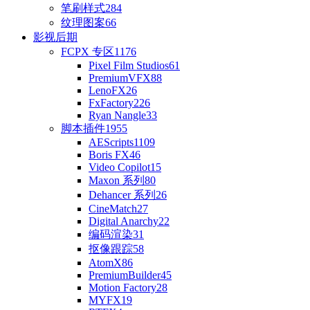
笔刷样式
284
纹理图案
66
影视后期
FCPX 专区
1176
Pixel Film Studios
61
PremiumVFX
88
LenoFX
26
FxFactory
226
Ryan Nangle
33
脚本插件
1955
AEScripts
1109
Boris FX
46
Video Copilot
15
Maxon 系列
80
Dehancer 系列
26
CineMatch
27
Digital Anarchy
22
编码渲染
31
抠像跟踪
58
AtomX
86
PremiumBuilder
45
Motion Factory
28
MYFX
19