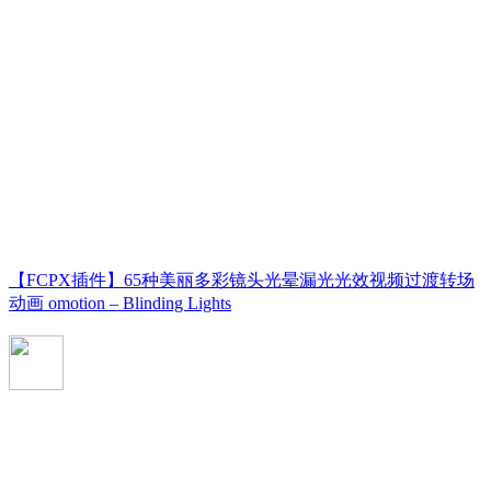
【FCPX插件】65种美丽多彩镜头光晕漏光光效视频过渡转场
动画 omotion – Blinding Lights