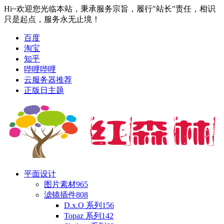
Hi~欢迎您光临本站，秉承服务宗旨，履行"站长"责任，相识
只是起点，服务永无止境！
百度
淘宝
知乎
哔哩哔哩
云服务器推荐
正版日主题
平面设计
图片素材
965
滤镜插件
808
D.x.O 系列
156
Topaz 系列
142