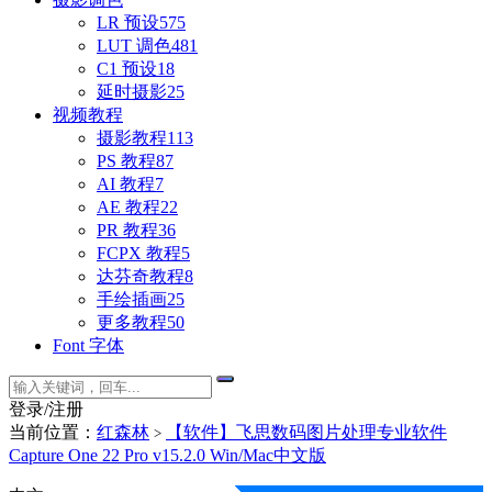
LR 预设
575
LUT 调色
481
C1 预设
18
延时摄影
25
视频教程
摄影教程
113
PS 教程
87
AI 教程
7
AE 教程
22
PR 教程
36
FCPX 教程
5
达芬奇教程
8
手绘插画
25
更多教程
50
Font 字体
登录/注册
当前位置：
红森林
【软件】飞思数码图片处理专业软件
>
Capture One 22 Pro v15.2.0 Win/Mac中文版