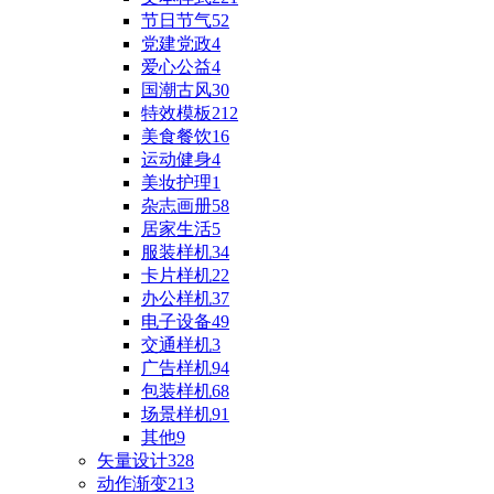
节日节气
52
党建党政
4
爱心公益
4
国潮古风
30
特效模板
212
美食餐饮
16
运动健身
4
美妆护理
1
杂志画册
58
居家生活
5
服装样机
34
卡片样机
22
办公样机
37
电子设备
49
交通样机
3
广告样机
94
包装样机
68
场景样机
91
其他
9
矢量设计
328
动作渐变
213