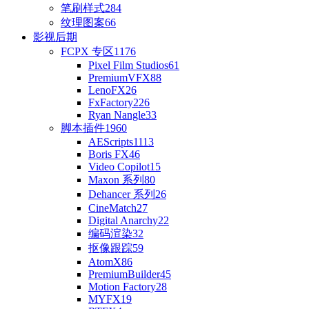
笔刷样式
284
纹理图案
66
影视后期
FCPX 专区
1176
Pixel Film Studios
61
PremiumVFX
88
LenoFX
26
FxFactory
226
Ryan Nangle
33
脚本插件
1960
AEScripts
1113
Boris FX
46
Video Copilot
15
Maxon 系列
80
Dehancer 系列
26
CineMatch
27
Digital Anarchy
22
编码渲染
32
抠像跟踪
59
AtomX
86
PremiumBuilder
45
Motion Factory
28
MYFX
19