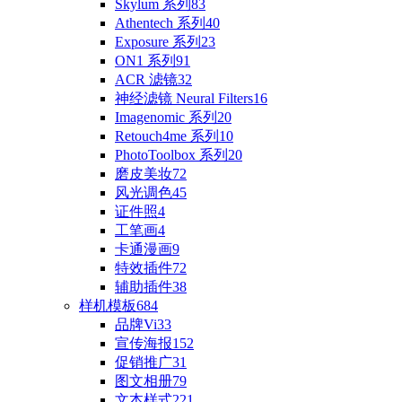
Skylum 系列
83
Athentech 系列
40
Exposure 系列
23
ON1 系列
91
ACR 滤镜
32
神经滤镜 Neural Filters
16
Imagenomic 系列
20
Retouch4me 系列
10
PhotoToolbox 系列
20
磨皮美妆
72
风光调色
45
证件照
4
工笔画
4
卡通漫画
9
特效插件
72
辅助插件
38
样机模板
684
品牌Vi
33
宣传海报
152
促销推广
31
图文相册
79
文本样式
221