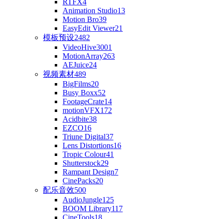
RTFX
4
Animation Studio
13
Motion Bro
39
EasyEdit Viewer
21
模板预设
2482
VideoHive
3001
MotionArray
263
AEJuice
24
视频素材
489
BigFilms
20
Busy Boxx
52
FootageCrate
14
motionVFX
172
Acidbite
38
EZCO
16
Triune Digital
37
Lens Distortions
16
Tropic Colour
41
Shutterstock
29
Rampant Design
7
CinePacks
20
配乐音效
500
AudioJungle
125
BOOM Library
117
CineTools
18