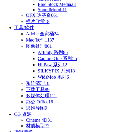
Epic Stock Media
28
SoundMorph
11
OFX 达芬奇
661
样片欣赏
18
工具/软件
Adobe 全家桶
24
Mac 软件
1137
图像处理
861
Affinity 系列
85
Capture One 系列
55
HitPaw 系列
12
SILKYPIX 系列
18
WidsMob 系列
6
系统清理
18
下载工具
89
多媒体处理
112
办公 Office
16
思维导图
9
CG 资源
Cinema 4D
31
材质模型
77
摄影调色