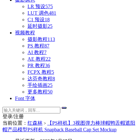
LR 预设
575
LUT 调色
481
C1 预设
18
延时摄影
25
视频教程
摄影教程
113
PS 教程
87
AI 教程
7
AE 教程
22
PR 教程
36
FCPX 教程
5
达芬奇教程
8
手绘插画
25
更多教程
50
Font 字体
登录/注册
当前位置：
红森林
【PS样机】3视图弹力棒球帽鸭舌帽遮阳
>
帽产品模型PS样机 Snapback Baseball Cap Set Mockup