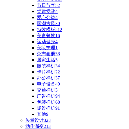
节日节气
52
党建党政
4
爱心公益
4
国潮古风
30
特效模板
212
美食餐饮
16
运动健身
4
美妆护理
1
杂志画册
58
居家生活
5
服装样机
34
卡片样机
22
办公样机
37
电子设备
49
交通样机
3
广告样机
94
包装样机
68
场景样机
91
其他
9
矢量设计
328
动作渐变
213