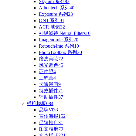
Skylum 系列
83
Athentech 系列
40
Exposure 系列
23
ON1 系列
91
ACR 滤镜
32
神经滤镜 Neural Filters
16
Imagenomic 系列
20
Retouch4me 系列
10
PhotoToolbox 系列
20
磨皮美妆
72
风光调色
45
证件照
4
工笔画
4
卡通漫画
9
特效插件
71
辅助插件
37
样机模板
684
品牌Vi
33
宣传海报
152
促销推广
31
图文相册
79
文本样式
221