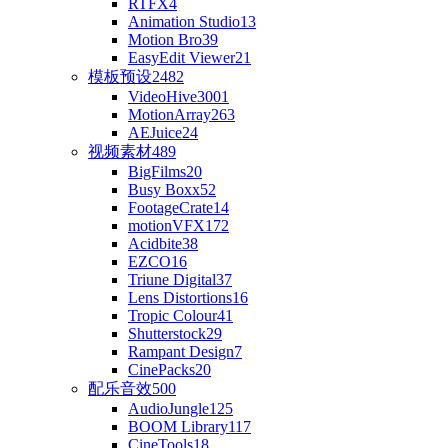
RTFX
4
Animation Studio
13
Motion Bro
39
EasyEdit Viewer
21
模板预设
2482
VideoHive
3001
MotionArray
263
AEJuice
24
视频素材
489
BigFilms
20
Busy Boxx
52
FootageCrate
14
motionVFX
172
Acidbite
38
EZCO
16
Triune Digital
37
Lens Distortions
16
Tropic Colour
41
Shutterstock
29
Rampant Design
7
CinePacks
20
配乐音效
500
AudioJungle
125
BOOM Library
117
CineTools
18