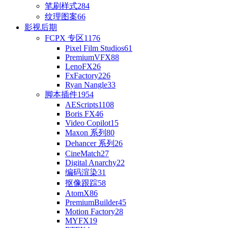
笔刷样式
284
纹理图案
66
影视后期
FCPX 专区
1176
Pixel Film Studios
61
PremiumVFX
88
LenoFX
26
FxFactory
226
Ryan Nangle
33
脚本插件
1954
AEScripts
1108
Boris FX
46
Video Copilot
15
Maxon 系列
80
Dehancer 系列
26
CineMatch
27
Digital Anarchy
22
编码渲染
31
抠像跟踪
58
AtomX
86
PremiumBuilder
45
Motion Factory
28
MYFX
19