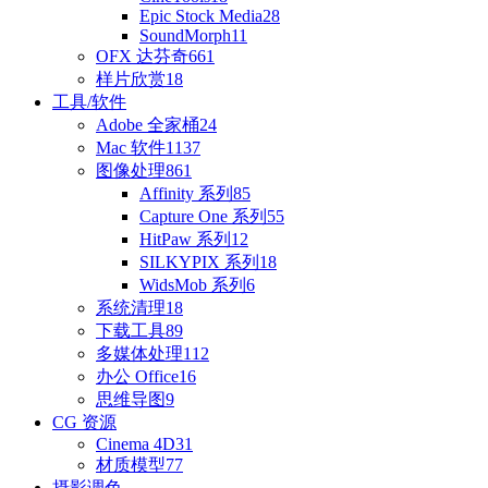
Epic Stock Media
28
SoundMorph
11
OFX 达芬奇
661
样片欣赏
18
工具/软件
Adobe 全家桶
24
Mac 软件
1137
图像处理
861
Affinity 系列
85
Capture One 系列
55
HitPaw 系列
12
SILKYPIX 系列
18
WidsMob 系列
6
系统清理
18
下载工具
89
多媒体处理
112
办公 Office
16
思维导图
9
CG 资源
Cinema 4D
31
材质模型
77
摄影调色