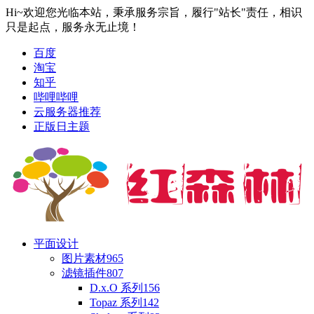
Hi~欢迎您光临本站，秉承服务宗旨，履行"站长"责任，相识
只是起点，服务永无止境！
百度
淘宝
知乎
哔哩哔哩
云服务器推荐
正版日主题
平面设计
图片素材
965
滤镜插件
807
D.x.O 系列
156
Topaz 系列
142