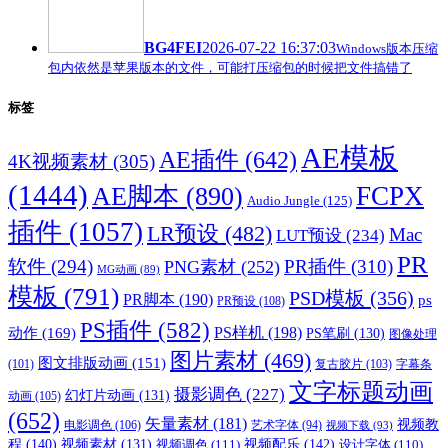
BG4FEI
2026-07-22 16:37:03
Windows版本压缩
包内依然是苹果版本的文件，可能打压缩包的时候把文件搞错了
标签
AE模板
AE插件
(642)
4K视频素材
(305)
(1444)
FCPX
AE脚本
(890)
Audio Jungle
(125)
插件
(1057)
LR预设
(482)
Mac
LUT预设
(234)
PR
软件
(294)
PR插件
(310)
PNG素材
(252)
MG动画
(89)
模板
(791)
PSD模板
(356)
PR脚本
(190)
ps
PR预设
(108)
PS插件
(582)
PS样机
(198)
动作
(169)
PS笔刷
(130)
图像处理
图片素材
(469)
图文排版动画
(151)
(101)
复古胶片
(103)
字幕条
文字标题动画
摄影调色
(227)
幻灯片动画
(131)
动画
(105)
(652)
矢量素材
(181)
视频教
电影调色
(106)
艺术字体
(94)
视频下载
(93)
程
(140)
视频配乐
(142)
视频素材
(131)
视频调色
(111)
设计字体
(110)