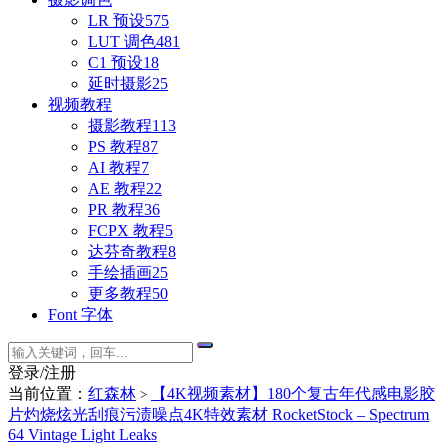
LR 预设
575
LUT 调色
481
C1 预设
18
延时摄影
25
视频教程
摄影教程
113
PS 教程
87
AI 教程
7
AE 教程
22
PR 教程
36
FCPX 教程
5
达芬奇教程
8
手绘插画
25
更多教程
50
Font 字体
登录/注册
当前位置：
红森林
【4K视频素材】180个复古年代感电影胶
>
片灼烧炫光刮痕污渍噪点4K特效素材 RocketStock – Spectrum
64 Vintage Light Leaks