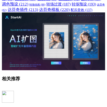
调色预设
(212)
转场过渡
(187)
转场预设
(193)
转场动画
(88)
达芬奇
达芬奇插件
(213)
达芬奇模板
(220)
配乐音效
(137)
(82)
相关推荐