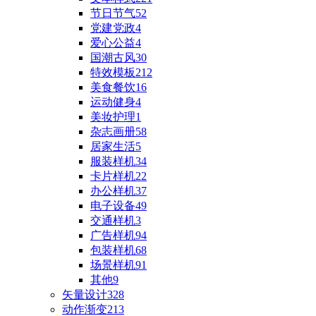
节日节气
52
党建党政
4
爱心公益
4
国潮古风
30
特效模板
212
美食餐饮
16
运动健身
4
美妆护理
1
杂志画册
58
居家生活
5
服装样机
34
卡片样机
22
办公样机
37
电子设备
49
交通样机
3
广告样机
94
包装样机
68
场景样机
91
其他
9
矢量设计
328
动作渐变
213