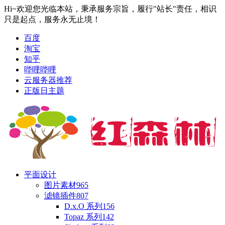
Hi~欢迎您光临本站，秉承服务宗旨，履行"站长"责任，相识
只是起点，服务永无止境！
百度
淘宝
知乎
哔哩哔哩
云服务器推荐
正版日主题
平面设计
图片素材
965
滤镜插件
807
D.x.O 系列
156
Topaz 系列
142