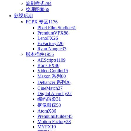
笔刷样式
284
纹理图案
66
影视后期
FCPX 专区
1176
Pixel Film Studios
61
PremiumVFX
88
LenoFX
26
FxFactory
226
Ryan Nangle
33
脚本插件
1955
AEScripts
1109
Boris FX
46
Video Copilot
15
Maxon 系列
80
Dehancer 系列
26
CineMatch
27
Digital Anarchy
22
编码渲染
31
抠像跟踪
58
AtomX
86
PremiumBuilder
45
Motion Factory
28
MYFX
19