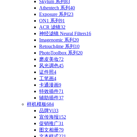
Skylum 系列
83
Athentech 系列
40
Exposure 系列
23
ON1 系列
91
ACR 滤镜
32
神经滤镜 Neural Filters
16
Imagenomic 系列
20
Retouch4me 系列
10
PhotoToolbox 系列
20
磨皮美妆
72
风光调色
45
证件照
4
工笔画
4
卡通漫画
9
特效插件
71
辅助插件
37
样机模板
684
品牌Vi
33
宣传海报
152
促销推广
31
图文相册
79
文本样式
221