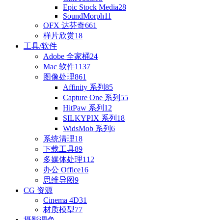
Epic Stock Media
28
SoundMorph
11
OFX 达芬奇
661
样片欣赏
18
工具/软件
Adobe 全家桶
24
Mac 软件
1137
图像处理
861
Affinity 系列
85
Capture One 系列
55
HitPaw 系列
12
SILKYPIX 系列
18
WidsMob 系列
6
系统清理
18
下载工具
89
多媒体处理
112
办公 Office
16
思维导图
9
CG 资源
Cinema 4D
31
材质模型
77
摄影调色