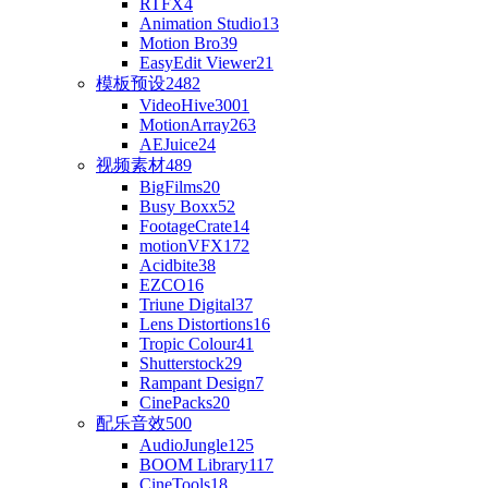
RTFX
4
Animation Studio
13
Motion Bro
39
EasyEdit Viewer
21
模板预设
2482
VideoHive
3001
MotionArray
263
AEJuice
24
视频素材
489
BigFilms
20
Busy Boxx
52
FootageCrate
14
motionVFX
172
Acidbite
38
EZCO
16
Triune Digital
37
Lens Distortions
16
Tropic Colour
41
Shutterstock
29
Rampant Design
7
CinePacks
20
配乐音效
500
AudioJungle
125
BOOM Library
117
CineTools
18