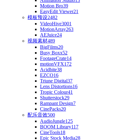
Animation Studio
13
Motion Bro
39
EasyEdit Viewer
21
模板预设
2482
VideoHive
3001
MotionArray
263
AEJuice
24
视频素材
489
BigFilms
20
Busy Boxx
52
FootageCrate
14
motionVFX
172
Acidbite
38
EZCO
16
Triune Digital
37
Lens Distortions
16
Tropic Colour
41
Shutterstock
29
Rampant Design
7
CinePacks
20
配乐音效
500
AudioJungle
125
BOOM Library
117
CineTools
18
Epic Stock Media
28