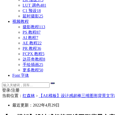
LUT 调色
481
C1 预设
18
延时摄影
25
视频教程
摄影教程
113
PS 教程
87
AI 教程
7
AE 教程
22
PR 教程
36
FCPX 教程
5
达芬奇教程
8
手绘插画
25
更多教程
50
Font 字体
登录/注册
当前位置：
红森林
【AE模板】设计感超棒三维图形背景文字标题排版动画
>
最近更新：2022年4月29日