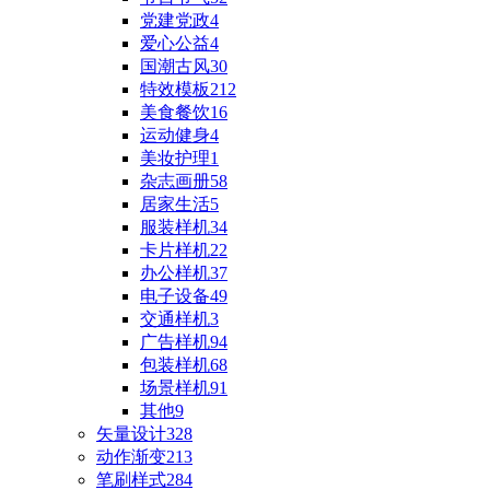
党建党政
4
爱心公益
4
国潮古风
30
特效模板
212
美食餐饮
16
运动健身
4
美妆护理
1
杂志画册
58
居家生活
5
服装样机
34
卡片样机
22
办公样机
37
电子设备
49
交通样机
3
广告样机
94
包装样机
68
场景样机
91
其他
9
矢量设计
328
动作渐变
213
笔刷样式
284