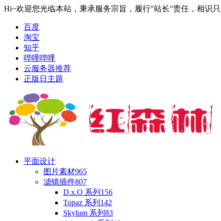
Hi~欢迎您光临本站，秉承服务宗旨，履行"站长"责任，相识
百度
淘宝
知乎
哔哩哔哩
云服务器推荐
正版日主题
平面设计
图片素材
965
滤镜插件
807
D.x.O 系列
156
Topaz 系列
142
Skylum 系列
83