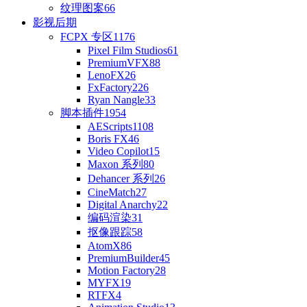
纹理图案
66
影视后期
FCPX 专区
1176
Pixel Film Studios
61
PremiumVFX
88
LenoFX
26
FxFactory
226
Ryan Nangle
33
脚本插件
1954
AEScripts
1108
Boris FX
46
Video Copilot
15
Maxon 系列
80
Dehancer 系列
26
CineMatch
27
Digital Anarchy
22
编码渲染
31
抠像跟踪
58
AtomX
86
PremiumBuilder
45
Motion Factory
28
MYFX
19
RTFX
4