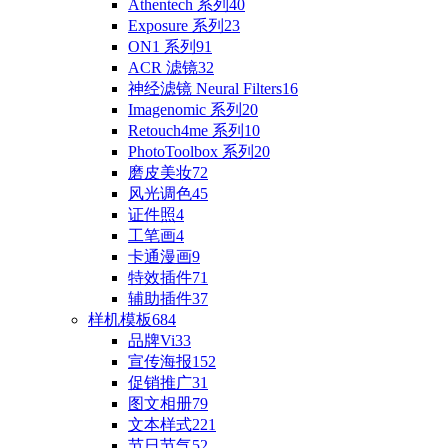
Athentech 系列
40
Exposure 系列
23
ON1 系列
91
ACR 滤镜
32
神经滤镜 Neural Filters
16
Imagenomic 系列
20
Retouch4me 系列
10
PhotoToolbox 系列
20
磨皮美妆
72
风光调色
45
证件照
4
工笔画
4
卡通漫画
9
特效插件
71
辅助插件
37
样机模板
684
品牌Vi
33
宣传海报
152
促销推广
31
图文相册
79
文本样式
221
节日节气
52