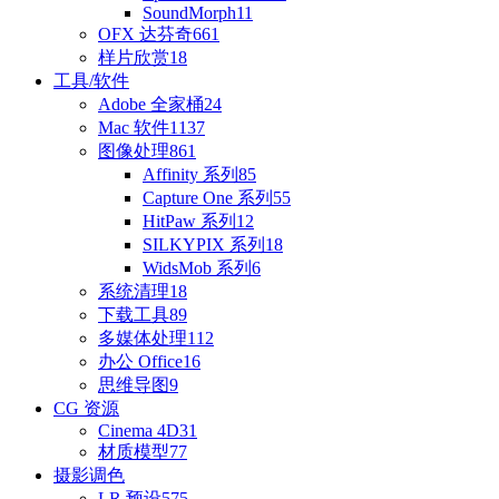
SoundMorph
11
OFX 达芬奇
661
样片欣赏
18
工具/软件
Adobe 全家桶
24
Mac 软件
1137
图像处理
861
Affinity 系列
85
Capture One 系列
55
HitPaw 系列
12
SILKYPIX 系列
18
WidsMob 系列
6
系统清理
18
下载工具
89
多媒体处理
112
办公 Office
16
思维导图
9
CG 资源
Cinema 4D
31
材质模型
77
摄影调色
LR 预设
575