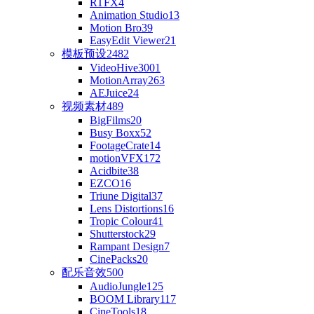
RTFX
4
Animation Studio
13
Motion Bro
39
EasyEdit Viewer
21
模板预设
2482
VideoHive
3001
MotionArray
263
AEJuice
24
视频素材
489
BigFilms
20
Busy Boxx
52
FootageCrate
14
motionVFX
172
Acidbite
38
EZCO
16
Triune Digital
37
Lens Distortions
16
Tropic Colour
41
Shutterstock
29
Rampant Design
7
CinePacks
20
配乐音效
500
AudioJungle
125
BOOM Library
117
CineTools
18