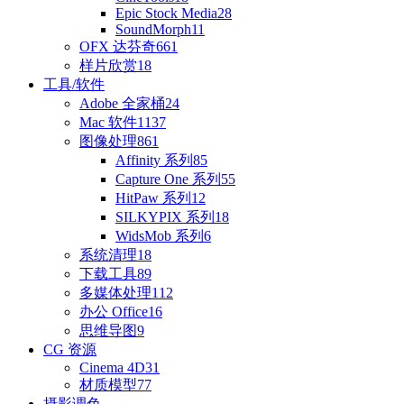
Epic Stock Media
28
SoundMorph
11
OFX 达芬奇
661
样片欣赏
18
工具/软件
Adobe 全家桶
24
Mac 软件
1137
图像处理
861
Affinity 系列
85
Capture One 系列
55
HitPaw 系列
12
SILKYPIX 系列
18
WidsMob 系列
6
系统清理
18
下载工具
89
多媒体处理
112
办公 Office
16
思维导图
9
CG 资源
Cinema 4D
31
材质模型
77
摄影调色