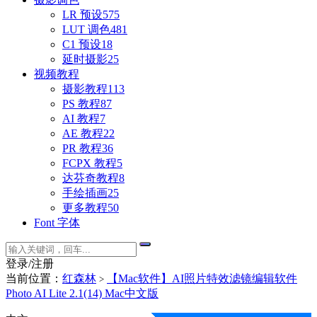
LR 预设
575
LUT 调色
481
C1 预设
18
延时摄影
25
视频教程
摄影教程
113
PS 教程
87
AI 教程
7
AE 教程
22
PR 教程
36
FCPX 教程
5
达芬奇教程
8
手绘插画
25
更多教程
50
Font 字体
登录/注册
当前位置：
红森林
【Mac软件】AI照片特效滤镜编辑软件
>
Photo AI Lite 2.1(14) Mac中文版