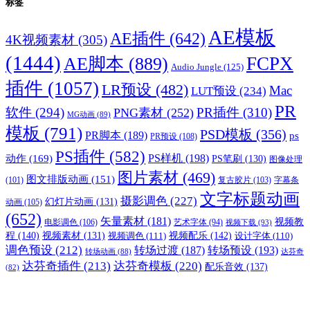
标签
AE模板
AE插件
(642)
4K视频素材
(305)
(1444)
FCPX
AE脚本
(889)
Audio Jungle
(125)
插件
(1057)
LR预设
(482)
Mac
LUT预设
(234)
PR
软件
(294)
PR插件
(310)
PNG素材
(252)
MG动画
(89)
模板
(791)
PSD模板
(356)
PR脚本
(189)
ps
PR预设
(108)
PS插件
(582)
PS样机
(198)
动作
(169)
PS笔刷
(130)
图像处理
图片素材
(469)
图文排版动画
(151)
(101)
复古胶片
(103)
字幕条
文字标题动画
摄影调色
(227)
幻灯片动画
(131)
动画
(105)
(652)
矢量素材
(181)
视频教
电影调色
(106)
艺术字体
(94)
视频下载
(93)
程
(140)
视频配乐
(142)
视频素材
(131)
视频调色
(111)
设计字体
(110)
调色预设
(212)
转场过渡
(187)
转场预设
(193)
转场动画
(88)
达芬奇
达芬奇插件
(213)
达芬奇模板
(220)
配乐音效
(137)
(82)