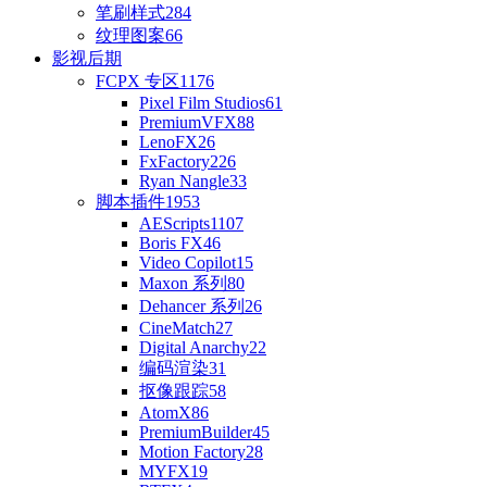
笔刷样式
284
纹理图案
66
影视后期
FCPX 专区
1176
Pixel Film Studios
61
PremiumVFX
88
LenoFX
26
FxFactory
226
Ryan Nangle
33
脚本插件
1953
AEScripts
1107
Boris FX
46
Video Copilot
15
Maxon 系列
80
Dehancer 系列
26
CineMatch
27
Digital Anarchy
22
编码渲染
31
抠像跟踪
58
AtomX
86
PremiumBuilder
45
Motion Factory
28
MYFX
19