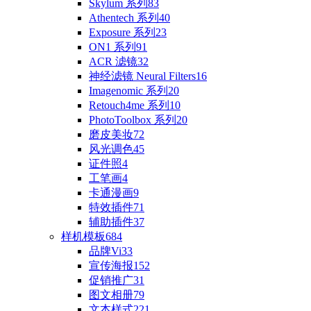
Skylum 系列
83
Athentech 系列
40
Exposure 系列
23
ON1 系列
91
ACR 滤镜
32
神经滤镜 Neural Filters
16
Imagenomic 系列
20
Retouch4me 系列
10
PhotoToolbox 系列
20
磨皮美妆
72
风光调色
45
证件照
4
工笔画
4
卡通漫画
9
特效插件
71
辅助插件
37
样机模板
684
品牌Vi
33
宣传海报
152
促销推广
31
图文相册
79
文本样式
221