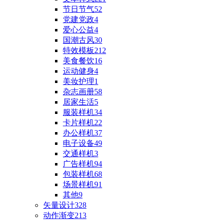
节日节气
52
党建党政
4
爱心公益
4
国潮古风
30
特效模板
212
美食餐饮
16
运动健身
4
美妆护理
1
杂志画册
58
居家生活
5
服装样机
34
卡片样机
22
办公样机
37
电子设备
49
交通样机
3
广告样机
94
包装样机
68
场景样机
91
其他
9
矢量设计
328
动作渐变
213