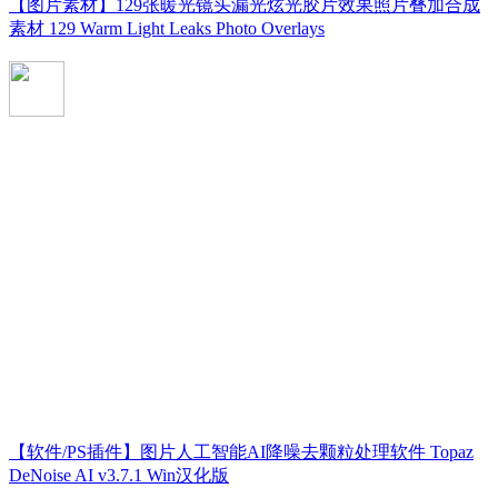
【图片素材】129张暖光镜头漏光炫光胶片效果照片叠加合成
素材 129 Warm Light Leaks Photo Overlays
【软件/PS插件】图片人工智能AI降噪去颗粒处理软件 Topaz
DeNoise AI v3.7.1 Win汉化版