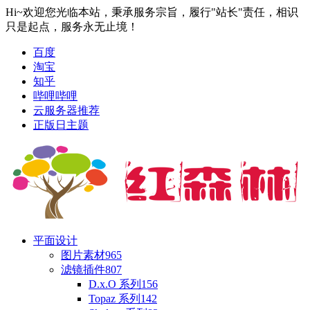
Hi~欢迎您光临本站，秉承服务宗旨，履行"站长"责任，相识
只是起点，服务永无止境！
百度
淘宝
知乎
哔哩哔哩
云服务器推荐
正版日主题
平面设计
图片素材
965
滤镜插件
807
D.x.O 系列
156
Topaz 系列
142