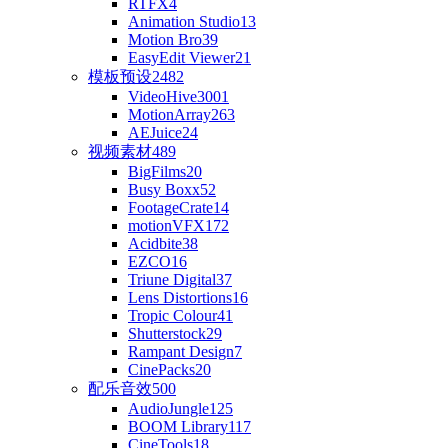
RTFX
4
Animation Studio
13
Motion Bro
39
EasyEdit Viewer
21
模板预设
2482
VideoHive
3001
MotionArray
263
AEJuice
24
视频素材
489
BigFilms
20
Busy Boxx
52
FootageCrate
14
motionVFX
172
Acidbite
38
EZCO
16
Triune Digital
37
Lens Distortions
16
Tropic Colour
41
Shutterstock
29
Rampant Design
7
CinePacks
20
配乐音效
500
AudioJungle
125
BOOM Library
117
CineTools
18