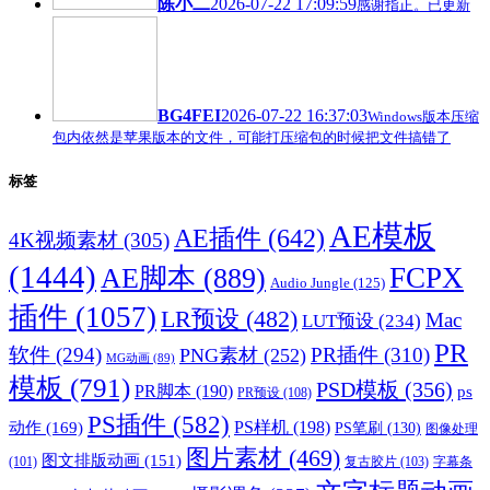
陈小二
2026-07-22 17:09:59
感谢指正。已更新
BG4FEI
2026-07-22 16:37:03
Windows版本压缩
包内依然是苹果版本的文件，可能打压缩包的时候把文件搞错了
标签
AE模板
AE插件
(642)
4K视频素材
(305)
(1444)
FCPX
AE脚本
(889)
Audio Jungle
(125)
插件
(1057)
LR预设
(482)
Mac
LUT预设
(234)
PR
软件
(294)
PR插件
(310)
PNG素材
(252)
MG动画
(89)
模板
(791)
PSD模板
(356)
PR脚本
(190)
ps
PR预设
(108)
PS插件
(582)
PS样机
(198)
动作
(169)
PS笔刷
(130)
图像处理
图片素材
(469)
图文排版动画
(151)
(101)
复古胶片
(103)
字幕条