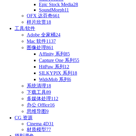
Epic Stock Media
28
SoundMorph
11
OFX 达芬奇
661
样片欣赏
18
工具/软件
Adobe 全家桶
24
Mac 软件
1137
图像处理
861
Affinity 系列
85
Capture One 系列
55
HitPaw 系列
12
SILKYPIX 系列
18
WidsMob 系列
6
系统清理
18
下载工具
89
多媒体处理
112
办公 Office
16
思维导图
9
CG 资源
Cinema 4D
31
材质模型
77
摄影调色