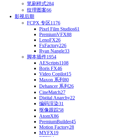
笔刷样式
284
纹理图案
66
影视后期
FCPX 专区
1176
Pixel Film Studios
61
PremiumVFX
88
LenoFX
26
FxFactory
226
Ryan Nangle
33
脚本插件
1954
AEScripts
1108
Boris FX
46
Video Copilot
15
Maxon 系列
80
Dehancer 系列
26
CineMatch
27
Digital Anarchy
22
编码渲染
31
抠像跟踪
58
AtomX
86
PremiumBuilder
45
Motion Factory
28
MYFX
19