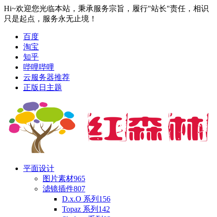
Hi~欢迎您光临本站，秉承服务宗旨，履行"站长"责任，相识
只是起点，服务永无止境！
百度
淘宝
知乎
哔哩哔哩
云服务器推荐
正版日主题
平面设计
图片素材
965
滤镜插件
807
D.x.O 系列
156
Topaz 系列
142