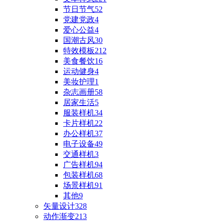
节日节气
52
党建党政
4
爱心公益
4
国潮古风
30
特效模板
212
美食餐饮
16
运动健身
4
美妆护理
1
杂志画册
58
居家生活
5
服装样机
34
卡片样机
22
办公样机
37
电子设备
49
交通样机
3
广告样机
94
包装样机
68
场景样机
91
其他
9
矢量设计
328
动作渐变
213