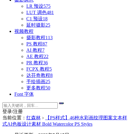
LR 预设
575
LUT 调色
481
C1 预设
18
延时摄影
25
视频教程
摄影教程
113
PS 教程
87
AI 教程
7
AE 教程
22
PR 教程
36
FCPX 教程
5
达芬奇教程
8
手绘插画
25
更多教程
50
Font 字体
登录/注册
当前位置：
红森林
【PS样式】46种水彩画纹理图案文本样
>
式AI色板设计素材 Bold Watercolor PS Styles