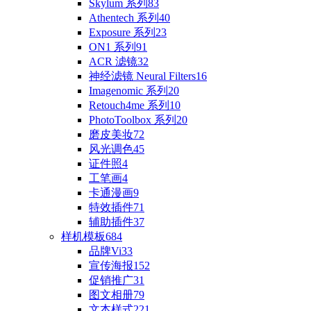
Skylum 系列
83
Athentech 系列
40
Exposure 系列
23
ON1 系列
91
ACR 滤镜
32
神经滤镜 Neural Filters
16
Imagenomic 系列
20
Retouch4me 系列
10
PhotoToolbox 系列
20
磨皮美妆
72
风光调色
45
证件照
4
工笔画
4
卡通漫画
9
特效插件
71
辅助插件
37
样机模板
684
品牌Vi
33
宣传海报
152
促销推广
31
图文相册
79
文本样式
221