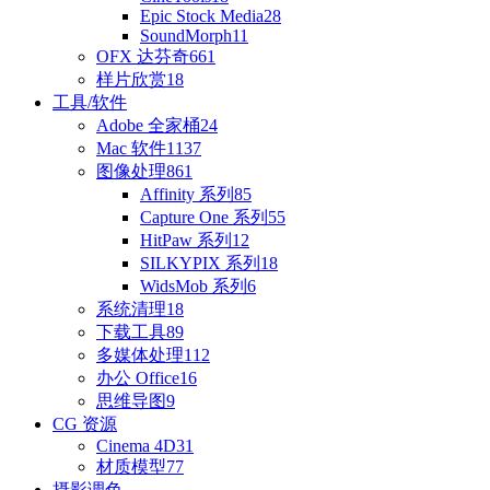
Epic Stock Media
28
SoundMorph
11
OFX 达芬奇
661
样片欣赏
18
工具/软件
Adobe 全家桶
24
Mac 软件
1137
图像处理
861
Affinity 系列
85
Capture One 系列
55
HitPaw 系列
12
SILKYPIX 系列
18
WidsMob 系列
6
系统清理
18
下载工具
89
多媒体处理
112
办公 Office
16
思维导图
9
CG 资源
Cinema 4D
31
材质模型
77
摄影调色