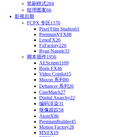
笔刷样式
284
纹理图案
66
影视后期
FCPX 专区
1176
Pixel Film Studios
61
PremiumVFX
88
LenoFX
26
FxFactory
226
Ryan Nangle
33
脚本插件
1956
AEScripts
1109
Boris FX
46
Video Copilot
15
Maxon 系列
80
Dehancer 系列
26
CineMatch
27
Digital Anarchy
22
编码渲染
31
抠像跟踪
58
AtomX
86
PremiumBuilder
45
Motion Factory
28
MYFX
19