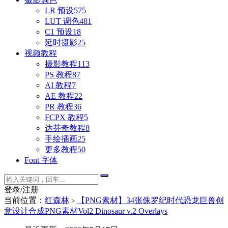
LR 预设
575
LUT 调色
481
C1 预设
18
延时摄影
25
视频教程
摄影教程
113
PS 教程
87
AI 教程
7
AE 教程
22
PR 教程
36
FCPX 教程
5
达芬奇教程
8
手绘插画
25
更多教程
50
Font 字体
登录/注册
当前位置：
红森林
【PNG素材】34张侏罗纪时代恐龙巨兽创
>
意设计合成PNG素材Vol2 Dinosaur v.2 Overlays