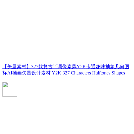
【矢量素材】327款复古半调像素风Y2K卡通趣味抽象几何图
标AI插画矢量设计素材 Y2K 327 Characters Halftones Shapes