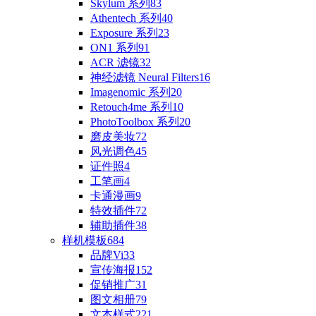
Skylum 系列
83
Athentech 系列
40
Exposure 系列
23
ON1 系列
91
ACR 滤镜
32
神经滤镜 Neural Filters
16
Imagenomic 系列
20
Retouch4me 系列
10
PhotoToolbox 系列
20
磨皮美妆
72
风光调色
45
证件照
4
工笔画
4
卡通漫画
9
特效插件
72
辅助插件
38
样机模板
684
品牌Vi
33
宣传海报
152
促销推广
31
图文相册
79
文本样式
221