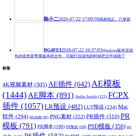
陈小二
2026-07-22 17:09:59
感谢指正。已更新
BG4FEI
2026-07-22 16:37:03
Windows版本压缩
包内依然是苹果版本的文件，可能打压缩包的时候把文件搞错了
标签
AE模板
AE插件
(642)
4K视频素材
(305)
(1444)
FCPX
AE脚本
(891)
Audio Jungle
(125)
插件
(1057)
LR预设
(482)
Mac
LUT预设
(234)
PR
软件
(294)
PR插件
(310)
PNG素材
(252)
MG动画
(89)
模板
(791)
PSD模板
(356)
PR脚本
(190)
ps
PR预设
(108)
PS插件
(582)