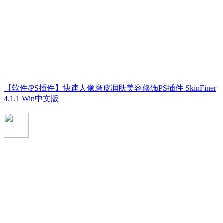
【软件/PS插件】快速人像磨皮润肤美容修饰PS插件 SkinFiner
4.1.1 Win中文版