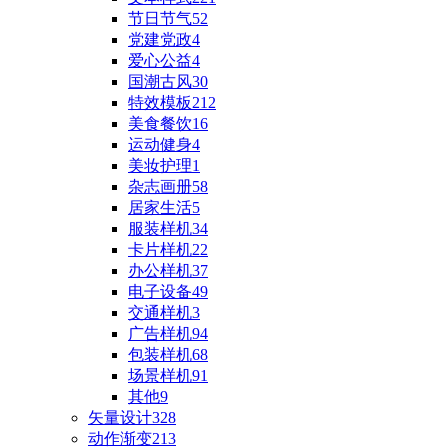
节日节气
52
党建党政
4
爱心公益
4
国潮古风
30
特效模板
212
美食餐饮
16
运动健身
4
美妆护理
1
杂志画册
58
居家生活
5
服装样机
34
卡片样机
22
办公样机
37
电子设备
49
交通样机
3
广告样机
94
包装样机
68
场景样机
91
其他
9
矢量设计
328
动作渐变
213