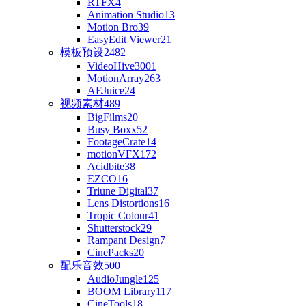
RTFX
4
Animation Studio
13
Motion Bro
39
EasyEdit Viewer
21
模板预设
2482
VideoHive
3001
MotionArray
263
AEJuice
24
视频素材
489
BigFilms
20
Busy Boxx
52
FootageCrate
14
motionVFX
172
Acidbite
38
EZCO
16
Triune Digital
37
Lens Distortions
16
Tropic Colour
41
Shutterstock
29
Rampant Design
7
CinePacks
20
配乐音效
500
AudioJungle
125
BOOM Library
117
CineTools
18