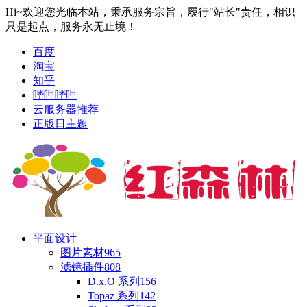
Hi~欢迎您光临本站，秉承服务宗旨，履行"站长"责任，相识
只是起点，服务永无止境！
百度
淘宝
知乎
哔哩哔哩
云服务器推荐
正版日主题
平面设计
图片素材
965
滤镜插件
808
D.x.O 系列
156
Topaz 系列
142