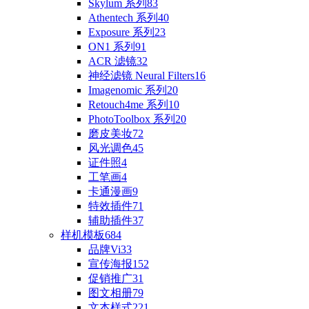
Skylum 系列
83
Athentech 系列
40
Exposure 系列
23
ON1 系列
91
ACR 滤镜
32
神经滤镜 Neural Filters
16
Imagenomic 系列
20
Retouch4me 系列
10
PhotoToolbox 系列
20
磨皮美妆
72
风光调色
45
证件照
4
工笔画
4
卡通漫画
9
特效插件
71
辅助插件
37
样机模板
684
品牌Vi
33
宣传海报
152
促销推广
31
图文相册
79
文本样式
221