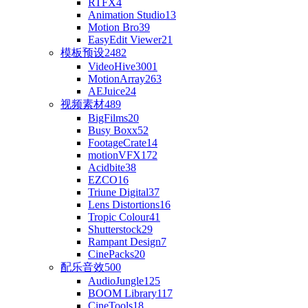
RTFX
4
Animation Studio
13
Motion Bro
39
EasyEdit Viewer
21
模板预设
2482
VideoHive
3001
MotionArray
263
AEJuice
24
视频素材
489
BigFilms
20
Busy Boxx
52
FootageCrate
14
motionVFX
172
Acidbite
38
EZCO
16
Triune Digital
37
Lens Distortions
16
Tropic Colour
41
Shutterstock
29
Rampant Design
7
CinePacks
20
配乐音效
500
AudioJungle
125
BOOM Library
117
CineTools
18