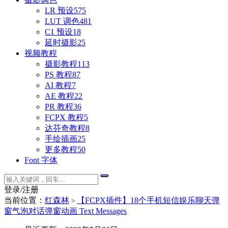
LR 预设
575
LUT 调色
481
C1 预设
18
延时摄影
25
视频教程
摄影教程
113
PS 教程
87
AI 教程
7
AE 教程
22
PR 教程
36
FCPX 教程
5
达芬奇教程
8
手绘插画
25
更多教程
50
Font 字体
登录/注册
当前位置：
红森林
【FCPX插件】18个手机短信娱乐聊天弹
>
窗气泡对话弹窗动画 Text Messages