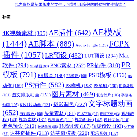
包内依然是苹果版本的文件，可能打压缩包的时候把文件搞错了
标签
AE模板
AE插件
(642)
4K视频素材
(305)
(1444)
FCPX
AE脚本
(889)
Audio Jungle
(125)
插件
(1057)
LR预设
(482)
Mac
LUT预设
(234)
PR
软件
(294)
PR插件
(310)
PNG素材
(252)
MG动画
(89)
模板
(791)
PSD模板
(356)
PR脚本
(190)
ps
PR预设
(108)
PS插件
(582)
PS样机
(198)
动作
(169)
PS笔刷
(130)
图像处理
图片素材
(469)
图文排版动画
(151)
(101)
复古胶片
(103)
字幕条
文字标题动画
摄影调色
(227)
幻灯片动画
(131)
动画
(105)
(652)
矢量素材
(181)
视频教
电影调色
(106)
艺术字体
(94)
视频下载
(93)
程
(140)
视频配乐
(142)
视频素材
(131)
视频调色
(111)
设计字体
(110)
调色预设
(212)
转场过渡
(187)
转场预设
(193)
转场动画
(88)
达芬奇
达芬奇插件
(213)
达芬奇模板
(220)
配乐音效
(137)
(82)