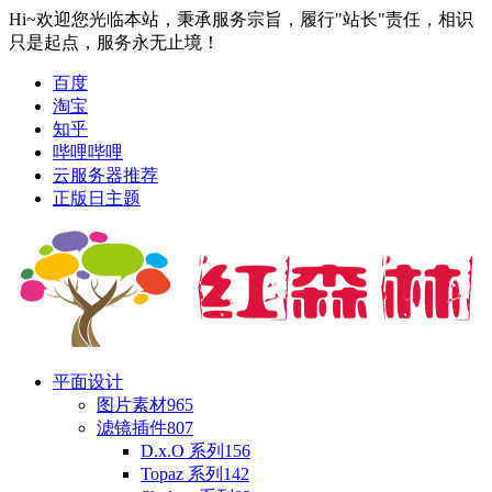
Hi~欢迎您光临本站，秉承服务宗旨，履行"站长"责任，相识
只是起点，服务永无止境！
百度
淘宝
知乎
哔哩哔哩
云服务器推荐
正版日主题
平面设计
图片素材
965
滤镜插件
807
D.x.O 系列
156
Topaz 系列
142