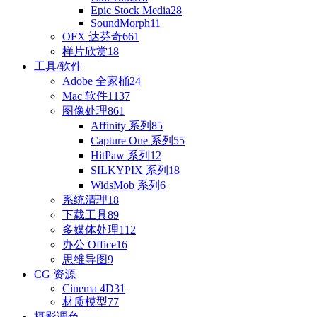
Epic Stock Media
28
SoundMorph
11
OFX 达芬奇
661
样片欣赏
18
工具/软件
Adobe 全家桶
24
Mac 软件
1137
图像处理
861
Affinity 系列
85
Capture One 系列
55
HitPaw 系列
12
SILKYPIX 系列
18
WidsMob 系列
6
系统清理
18
下载工具
89
多媒体处理
112
办公 Office
16
思维导图
9
CG 资源
Cinema 4D
31
材质模型
77
摄影调色