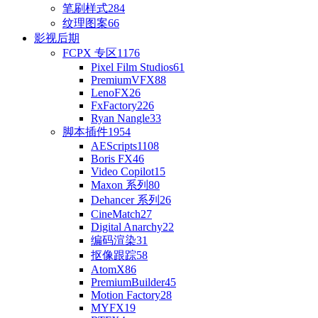
笔刷样式
284
纹理图案
66
影视后期
FCPX 专区
1176
Pixel Film Studios
61
PremiumVFX
88
LenoFX
26
FxFactory
226
Ryan Nangle
33
脚本插件
1954
AEScripts
1108
Boris FX
46
Video Copilot
15
Maxon 系列
80
Dehancer 系列
26
CineMatch
27
Digital Anarchy
22
编码渲染
31
抠像跟踪
58
AtomX
86
PremiumBuilder
45
Motion Factory
28
MYFX
19