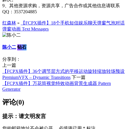
9、其他资源求购，资源共享，广告合作或其他信息请联系
QQ：3537204885
红森林
»
【FCPX插件】18个手机短信娱乐聊天弹窗气泡对话
弹窗动画 Text Messages
陈小二
钻石
分享到：
上一篇
【FCPX插件】36个调节层方式的平移运动旋转缩放转场预设
PremiumVFX – Dynamic Transitions
下一篇
【FCPX插件】万花筒视觉特效动画背景生成器 Pattern
Generator
评论(0)
提示：请文明发言
您的邮箱地址不会被公开。
必填项已用
*
标注