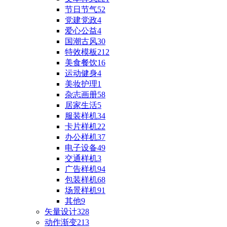
节日节气
52
党建党政
4
爱心公益
4
国潮古风
30
特效模板
212
美食餐饮
16
运动健身
4
美妆护理
1
杂志画册
58
居家生活
5
服装样机
34
卡片样机
22
办公样机
37
电子设备
49
交通样机
3
广告样机
94
包装样机
68
场景样机
91
其他
9
矢量设计
328
动作渐变
213