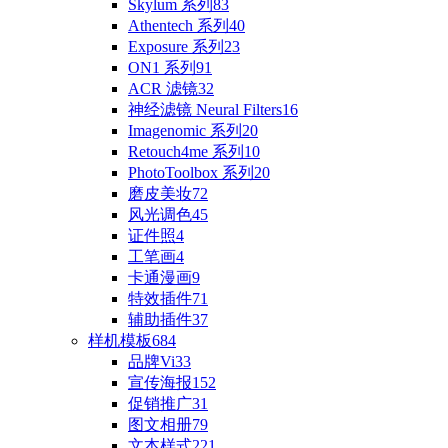
Skylum 系列
83
Athentech 系列
40
Exposure 系列
23
ON1 系列
91
ACR 滤镜
32
神经滤镜 Neural Filters
16
Imagenomic 系列
20
Retouch4me 系列
10
PhotoToolbox 系列
20
磨皮美妆
72
风光调色
45
证件照
4
工笔画
4
卡通漫画
9
特效插件
71
辅助插件
37
样机模板
684
品牌Vi
33
宣传海报
152
促销推广
31
图文相册
79
文本样式
221