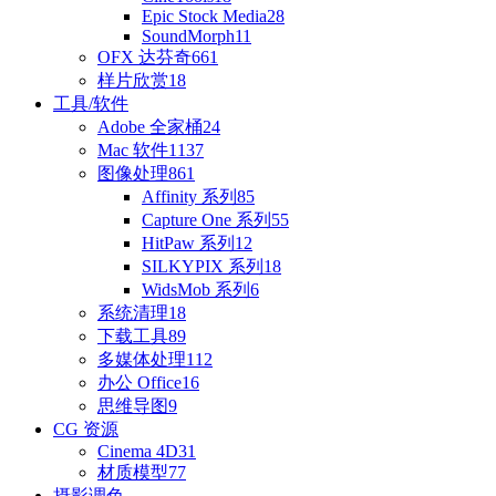
Epic Stock Media
28
SoundMorph
11
OFX 达芬奇
661
样片欣赏
18
工具/软件
Adobe 全家桶
24
Mac 软件
1137
图像处理
861
Affinity 系列
85
Capture One 系列
55
HitPaw 系列
12
SILKYPIX 系列
18
WidsMob 系列
6
系统清理
18
下载工具
89
多媒体处理
112
办公 Office
16
思维导图
9
CG 资源
Cinema 4D
31
材质模型
77
摄影调色