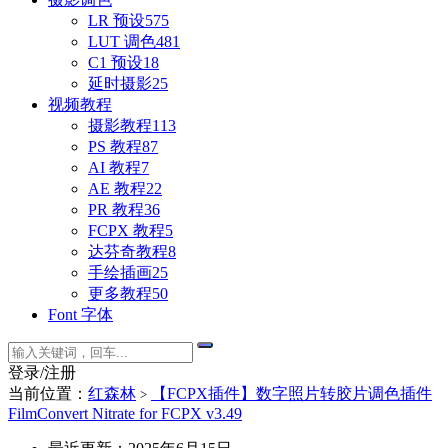
LR 预设
575
LUT 调色
481
C1 预设
18
延时摄影
25
视频教程
摄影教程
113
PS 教程
87
AI 教程
7
AE 教程
22
PR 教程
36
FCPX 教程
5
达芬奇教程
8
手绘插画
25
更多教程
50
Font 字体
登录/注册
当前位置：
红森林
【FCPX插件】数字照片转胶片调色插件
>
FilmConvert Nitrate for FCPX v3.49