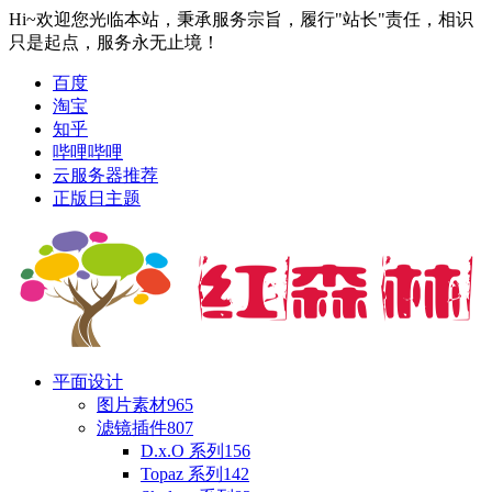
Hi~欢迎您光临本站，秉承服务宗旨，履行"站长"责任，相识
只是起点，服务永无止境！
百度
淘宝
知乎
哔哩哔哩
云服务器推荐
正版日主题
平面设计
图片素材
965
滤镜插件
807
D.x.O 系列
156
Topaz 系列
142