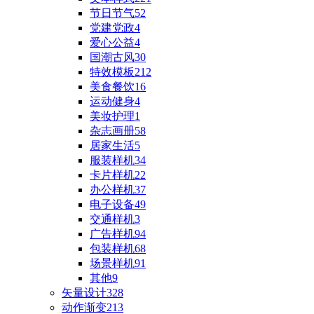
节日节气
52
党建党政
4
爱心公益
4
国潮古风
30
特效模板
212
美食餐饮
16
运动健身
4
美妆护理
1
杂志画册
58
居家生活
5
服装样机
34
卡片样机
22
办公样机
37
电子设备
49
交通样机
3
广告样机
94
包装样机
68
场景样机
91
其他
9
矢量设计
328
动作渐变
213