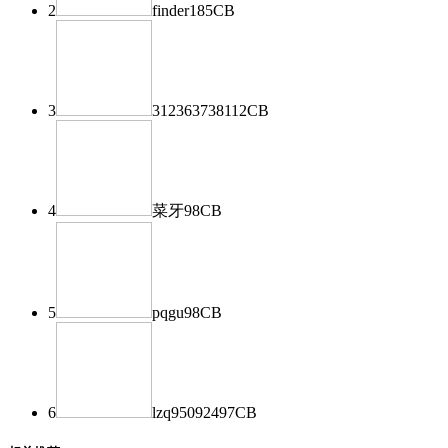
2
finder
185
CB
3
312363738
112
CB
4
菜牙
98
CB
5
pqgu
98
CB
6
lzq950924
97
CB