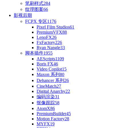
笔刷样式
284
纹理图案
66
影视后期
FCPX 专区
1176
Pixel Film Studios
61
PremiumVFX
88
LenoFX
26
FxFactory
226
Ryan Nangle
33
脚本插件
1955
AEScripts
1109
Boris FX
46
Video Copilot
15
Maxon 系列
80
Dehancer 系列
26
CineMatch
27
Digital Anarchy
22
编码渲染
31
抠像跟踪
58
AtomX
86
PremiumBuilder
45
Motion Factory
28
MYFX
19