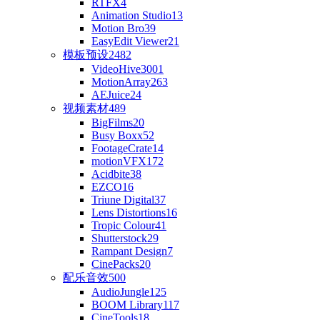
RTFX
4
Animation Studio
13
Motion Bro
39
EasyEdit Viewer
21
模板预设
2482
VideoHive
3001
MotionArray
263
AEJuice
24
视频素材
489
BigFilms
20
Busy Boxx
52
FootageCrate
14
motionVFX
172
Acidbite
38
EZCO
16
Triune Digital
37
Lens Distortions
16
Tropic Colour
41
Shutterstock
29
Rampant Design
7
CinePacks
20
配乐音效
500
AudioJungle
125
BOOM Library
117
CineTools
18