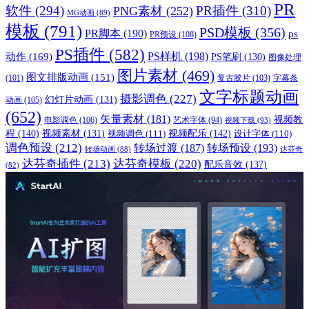
PR
软件
(294)
PR插件
(310)
PNG素材
(252)
MG动画
(89)
模板
(791)
PSD模板
(356)
PR脚本
(190)
ps
PR预设
(108)
PS插件
(582)
PS样机
(198)
动作
(169)
PS笔刷
(130)
图像处理
图片素材
(469)
图文排版动画
(151)
(101)
复古胶片
(103)
字幕条
文字标题动画
摄影调色
(227)
幻灯片动画
(131)
动画
(105)
(652)
矢量素材
(181)
视频教
电影调色
(106)
艺术字体
(94)
视频下载
(93)
程
(140)
视频配乐
(142)
视频素材
(131)
视频调色
(111)
设计字体
(110)
调色预设
(212)
转场过渡
(187)
转场预设
(193)
转场动画
(88)
达芬奇
达芬奇插件
(213)
达芬奇模板
(220)
配乐音效
(137)
(82)