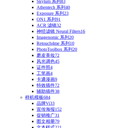
Skylum 系列
83
Athentech 系列
40
Exposure 系列
23
ON1 系列
91
ACR 滤镜
32
神经滤镜 Neural Filters
16
Imagenomic 系列
20
Retouch4me 系列
10
PhotoToolbox 系列
20
磨皮美妆
72
风光调色
45
证件照
4
工笔画
4
卡通漫画
9
特效插件
72
辅助插件
38
样机模板
684
品牌Vi
33
宣传海报
152
促销推广
31
图文相册
79
文本样式
221