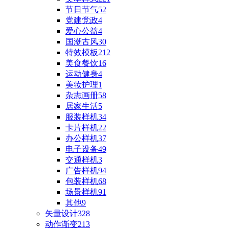
节日节气
52
党建党政
4
爱心公益
4
国潮古风
30
特效模板
212
美食餐饮
16
运动健身
4
美妆护理
1
杂志画册
58
居家生活
5
服装样机
34
卡片样机
22
办公样机
37
电子设备
49
交通样机
3
广告样机
94
包装样机
68
场景样机
91
其他
9
矢量设计
328
动作渐变
213