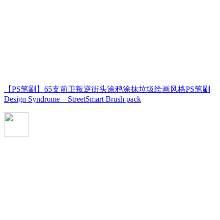
【PS笔刷】65支前卫叛逆街头涂鸦涂抹垃圾绘画风格PS笔刷
Design Syndrome – StreetSmart Brush pack