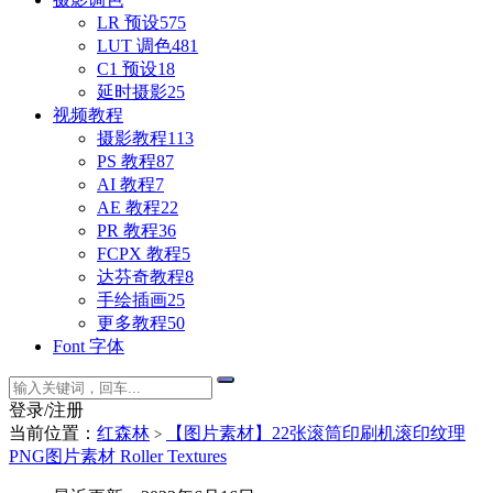
LR 预设
575
LUT 调色
481
C1 预设
18
延时摄影
25
视频教程
摄影教程
113
PS 教程
87
AI 教程
7
AE 教程
22
PR 教程
36
FCPX 教程
5
达芬奇教程
8
手绘插画
25
更多教程
50
Font 字体
登录/注册
当前位置：
红森林
【图片素材】22张滚筒印刷机滚印纹理
>
PNG图片素材 Roller Textures