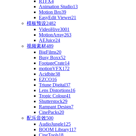
RTFX
4
Animation Studio
13
Motion Bro
39
EasyEdit Viewer
21
模板预设
2482
VideoHive
3001
MotionArray
263
AEJuice
24
视频素材
489
BigFilms
20
Busy Boxx
52
FootageCrate
14
motionVFX
172
Acidbite
38
EZCO
16
Triune Digital
37
Lens Distortions
16
Tropic Colour
41
Shutterstock
29
Rampant Design
7
CinePacks
20
配乐音效
500
AudioJungle
125
BOOM Library
117
CineTools
18