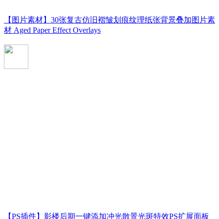
【图片素材】30张复古仿旧褶皱划痕纹理纸张背景叠加图片素
材 Aged Paper Effect Overlays
【PS插件】影楼后期一键添加冲光散景光斑特效PS扩展面板