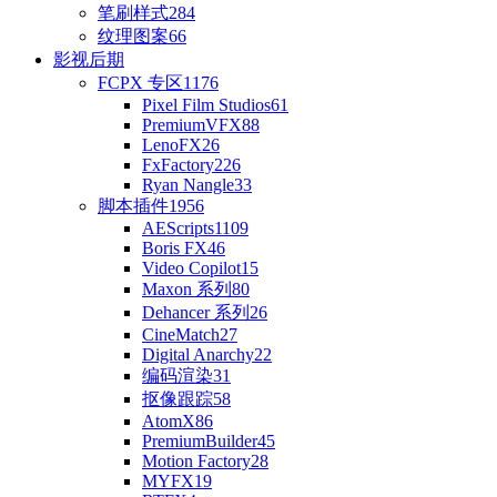
笔刷样式
284
纹理图案
66
影视后期
FCPX 专区
1176
Pixel Film Studios
61
PremiumVFX
88
LenoFX
26
FxFactory
226
Ryan Nangle
33
脚本插件
1956
AEScripts
1109
Boris FX
46
Video Copilot
15
Maxon 系列
80
Dehancer 系列
26
CineMatch
27
Digital Anarchy
22
编码渲染
31
抠像跟踪
58
AtomX
86
PremiumBuilder
45
Motion Factory
28
MYFX
19