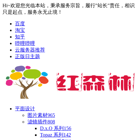
Hi~欢迎您光临本站，秉承服务宗旨，履行"站长"责任，相识
只是起点，服务永无止境！
百度
淘宝
知乎
哔哩哔哩
云服务器推荐
正版日主题
平面设计
图片素材
965
滤镜插件
808
D.x.O 系列
156
Topaz 系列
142