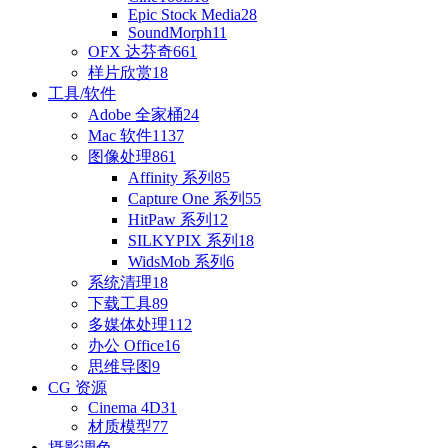
Epic Stock Media
28
SoundMorph
11
OFX 达芬奇
661
样片欣赏
18
工具/软件
Adobe 全家桶
24
Mac 软件
1137
图像处理
861
Affinity 系列
85
Capture One 系列
55
HitPaw 系列
12
SILKYPIX 系列
18
WidsMob 系列
6
系统清理
18
下载工具
89
多媒体处理
112
办公 Office
16
思维导图
9
CG 资源
Cinema 4D
31
材质模型
77
摄影调色