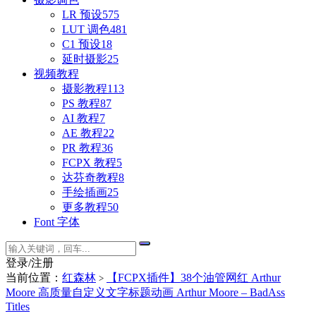
LR 预设
575
LUT 调色
481
C1 预设
18
延时摄影
25
视频教程
摄影教程
113
PS 教程
87
AI 教程
7
AE 教程
22
PR 教程
36
FCPX 教程
5
达芬奇教程
8
手绘插画
25
更多教程
50
Font 字体
登录/注册
当前位置：
红森林
【FCPX插件】38个油管网红 Arthur
>
Moore 高质量自定义文字标题动画 Arthur Moore – BadAss
Titles