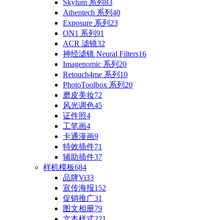
Skylum 系列
83
Athentech 系列
40
Exposure 系列
23
ON1 系列
91
ACR 滤镜
32
神经滤镜 Neural Filters
16
Imagenomic 系列
20
Retouch4me 系列
10
PhotoToolbox 系列
20
磨皮美妆
72
风光调色
45
证件照
4
工笔画
4
卡通漫画
9
特效插件
71
辅助插件
37
样机模板
684
品牌Vi
33
宣传海报
152
促销推广
31
图文相册
79
文本样式
221