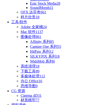
Epic Stock Media
28
SoundMorph
11
OFX 达芬奇
661
样片欣赏
18
工具/软件
Adobe 全家桶
24
Mac 软件
1137
图像处理
861
Affinity 系列
85
Capture One 系列
55
HitPaw 系列
12
SILKYPIX 系列
18
WidsMob 系列
6
系统清理
18
下载工具
89
多媒体处理
112
办公 Office
16
思维导图
9
CG 资源
Cinema 4D
31
材质模型
77
摄影调色