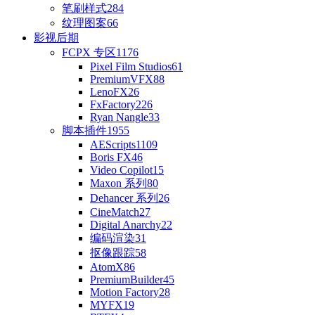
笔刷样式
284
纹理图案
66
影视后期
FCPX 专区
1176
Pixel Film Studios
61
PremiumVFX
88
LenoFX
26
FxFactory
226
Ryan Nangle
33
脚本插件
1955
AEScripts
1109
Boris FX
46
Video Copilot
15
Maxon 系列
80
Dehancer 系列
26
CineMatch
27
Digital Anarchy
22
编码渲染
31
抠像跟踪
58
AtomX
86
PremiumBuilder
45
Motion Factory
28
MYFX
19