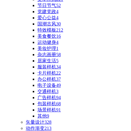
节日节气
52
党建党政
4
爱心公益
4
国潮古风
30
特效模板
212
美食餐饮
16
运动健身
4
美妆护理
1
杂志画册
58
居家生活
5
服装样机
34
卡片样机
22
办公样机
37
电子设备
49
交通样机
3
广告样机
94
包装样机
68
场景样机
91
其他
9
矢量设计
328
动作渐变
213