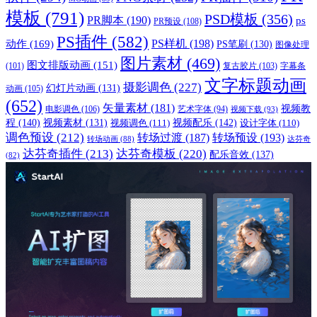
模板
(791)
PSD模板
(356)
PR脚本
(190)
ps
PR预设
(108)
PS插件
(582)
PS样机
(198)
动作
(169)
PS笔刷
(130)
图像处理
图片素材
(469)
图文排版动画
(151)
(101)
复古胶片
(103)
字幕条
文字标题动画
摄影调色
(227)
幻灯片动画
(131)
动画
(105)
(652)
矢量素材
(181)
视频教
电影调色
(106)
艺术字体
(94)
视频下载
(93)
程
(140)
视频配乐
(142)
视频素材
(131)
视频调色
(111)
设计字体
(110)
调色预设
(212)
转场过渡
(187)
转场预设
(193)
转场动画
(88)
达芬奇
达芬奇插件
(213)
达芬奇模板
(220)
配乐音效
(137)
(82)