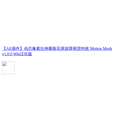
【AE插件】动态像素拉伸撕裂花屏故障视觉特效 Motion Mosh
v1.0.0 Win汉化版