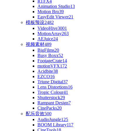
RTFX
4
Animation Studio
13
Motion Bro
39
EasyEdit Viewer
21
模板预设
2482
VideoHive
3001
MotionArray
263
AEJuice
24
视频素材
489
BigFilms
20
Busy Boxx
52
FootageCrate
14
motionVFX
172
Acidbite
38
EZCO
16
Triune Digital
37
Lens Distortions
16
Tropic Colour
41
Shutterstock
29
Rampant Design
7
CinePacks
20
配乐音效
500
AudioJungle
125
BOOM Library
117
CineTools
18