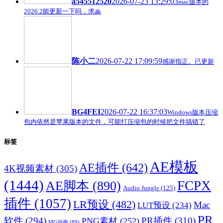
a545512520
2026-07-23 13:29:03
mac版本的
2026.2能更新一下吗，求🙏
陈小二
2026-07-22 17:09:59
感谢指正。已更新
BG4FEI
2026-07-22 16:37:03
Windows版本压缩
包内依然是苹果版本的文件，可能打压缩包的时候把文件搞错了
标签
AE模板
AE插件
(642)
4K视频素材
(305)
(1444)
FCPX
AE脚本
(890)
Audio Jungle
(125)
插件
(1057)
LR预设
(482)
Mac
LUT预设
(234)
PR
软件
(294)
PR插件
(310)
PNG素材
(252)
MG动画
(89)