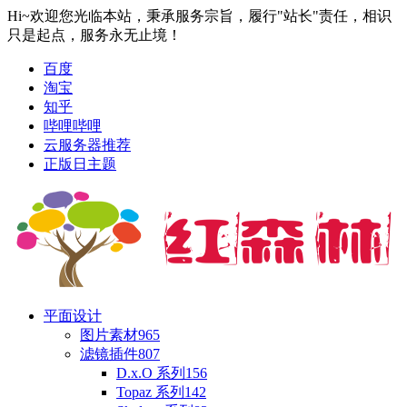
Hi~欢迎您光临本站，秉承服务宗旨，履行"站长"责任，相识
只是起点，服务永无止境！
百度
淘宝
知乎
哔哩哔哩
云服务器推荐
正版日主题
平面设计
图片素材
965
滤镜插件
807
D.x.O 系列
156
Topaz 系列
142