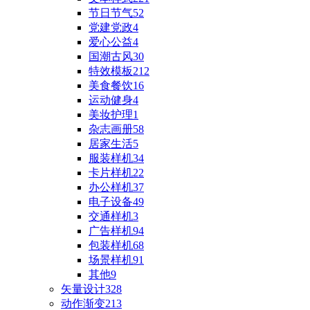
节日节气
52
党建党政
4
爱心公益
4
国潮古风
30
特效模板
212
美食餐饮
16
运动健身
4
美妆护理
1
杂志画册
58
居家生活
5
服装样机
34
卡片样机
22
办公样机
37
电子设备
49
交通样机
3
广告样机
94
包装样机
68
场景样机
91
其他
9
矢量设计
328
动作渐变
213