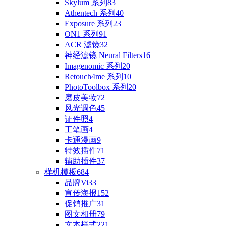
Skylum 系列
83
Athentech 系列
40
Exposure 系列
23
ON1 系列
91
ACR 滤镜
32
神经滤镜 Neural Filters
16
Imagenomic 系列
20
Retouch4me 系列
10
PhotoToolbox 系列
20
磨皮美妆
72
风光调色
45
证件照
4
工笔画
4
卡通漫画
9
特效插件
71
辅助插件
37
样机模板
684
品牌Vi
33
宣传海报
152
促销推广
31
图文相册
79
文本样式
221