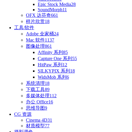
Epic Stock Media
28
SoundMorph
11
OFX 达芬奇
661
样片欣赏
18
工具/软件
Adobe 全家桶
24
Mac 软件
1137
图像处理
861
Affinity 系列
85
Capture One 系列
55
HitPaw 系列
12
SILKYPIX 系列
18
WidsMob 系列
6
系统清理
18
下载工具
89
多媒体处理
112
办公 Office
16
思维导图
9
CG 资源
Cinema 4D
31
材质模型
77
摄影调色