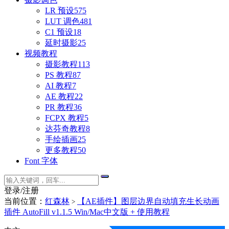
LR 预设
575
LUT 调色
481
C1 预设
18
延时摄影
25
视频教程
摄影教程
113
PS 教程
87
AI 教程
7
AE 教程
22
PR 教程
36
FCPX 教程
5
达芬奇教程
8
手绘插画
25
更多教程
50
Font 字体
登录/注册
当前位置：
红森林
【AE插件】图层边界自动填充生长动画
>
插件 AutoFill v1.1.5 Win/Mac中文版 + 使用教程