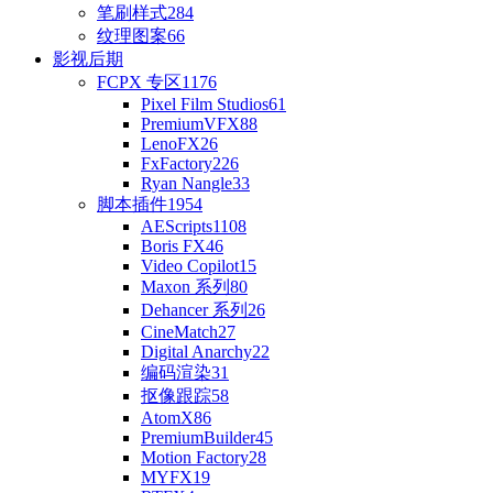
笔刷样式
284
纹理图案
66
影视后期
FCPX 专区
1176
Pixel Film Studios
61
PremiumVFX
88
LenoFX
26
FxFactory
226
Ryan Nangle
33
脚本插件
1954
AEScripts
1108
Boris FX
46
Video Copilot
15
Maxon 系列
80
Dehancer 系列
26
CineMatch
27
Digital Anarchy
22
编码渲染
31
抠像跟踪
58
AtomX
86
PremiumBuilder
45
Motion Factory
28
MYFX
19