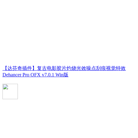
【达芬奇插件】复古电影胶片灼烧光效噪点刮痕视觉特效
Dehancer Pro OFX v7.0.1 Win版