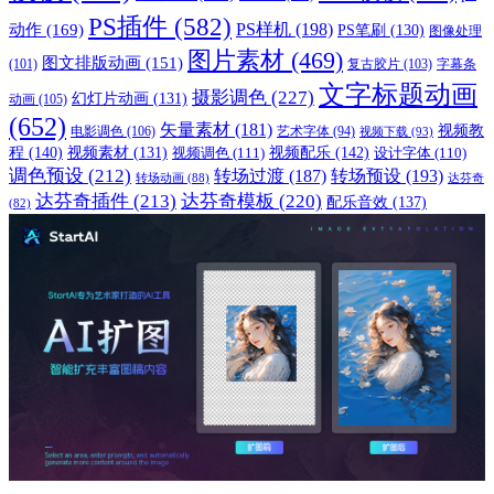
PS插件
(582)
PS样机
(198)
动作
(169)
PS笔刷
(130)
图像处理
图片素材
(469)
图文排版动画
(151)
(101)
复古胶片
(103)
字幕条
文字标题动画
摄影调色
(227)
幻灯片动画
(131)
动画
(105)
(652)
矢量素材
(181)
视频教
电影调色
(106)
艺术字体
(94)
视频下载
(93)
程
(140)
视频配乐
(142)
视频素材
(131)
视频调色
(111)
设计字体
(110)
调色预设
(212)
转场过渡
(187)
转场预设
(193)
转场动画
(88)
达芬奇
达芬奇插件
(213)
达芬奇模板
(220)
配乐音效
(137)
(82)