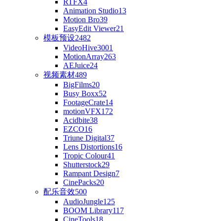
RTFX
4
Animation Studio
13
Motion Bro
39
EasyEdit Viewer
21
模板预设
2482
VideoHive
3001
MotionArray
263
AEJuice
24
视频素材
489
BigFilms
20
Busy Boxx
52
FootageCrate
14
motionVFX
172
Acidbite
38
EZCO
16
Triune Digital
37
Lens Distortions
16
Tropic Colour
41
Shutterstock
29
Rampant Design
7
CinePacks
20
配乐音效
500
AudioJungle
125
BOOM Library
117
CineTools
18