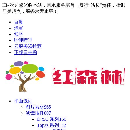
Hi~欢迎您光临本站，秉承服务宗旨，履行"站长"责任，相识
只是起点，服务永无止境！
百度
淘宝
知乎
哔哩哔哩
云服务器推荐
正版日主题
平面设计
图片素材
965
滤镜插件
807
D.x.O 系列
156
Topaz 系列
142