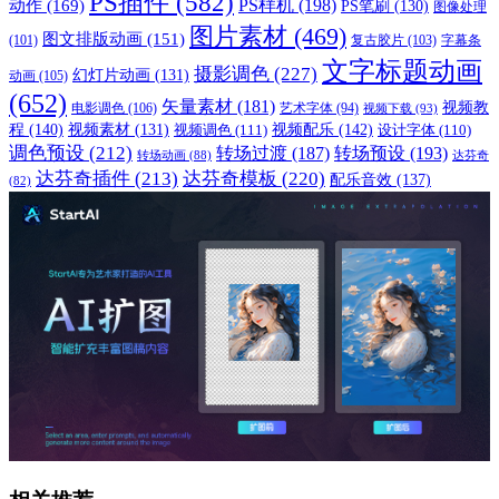
PS插件
(582)
PS样机
(198)
动作
(169)
PS笔刷
(130)
图像处理
图片素材
(469)
图文排版动画
(151)
(101)
复古胶片
(103)
字幕条
文字标题动画
摄影调色
(227)
幻灯片动画
(131)
动画
(105)
(652)
矢量素材
(181)
视频教
电影调色
(106)
艺术字体
(94)
视频下载
(93)
程
(140)
视频配乐
(142)
视频素材
(131)
视频调色
(111)
设计字体
(110)
调色预设
(212)
转场过渡
(187)
转场预设
(193)
转场动画
(88)
达芬奇
达芬奇插件
(213)
达芬奇模板
(220)
配乐音效
(137)
(82)