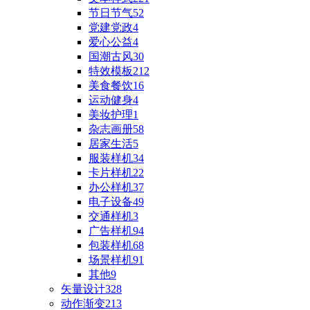
节日节气
52
党建党政
4
爱心公益
4
国潮古风
30
特效模板
212
美食餐饮
16
运动健身
4
美妆护理
1
杂志画册
58
居家生活
5
服装样机
34
卡片样机
22
办公样机
37
电子设备
49
交通样机
3
广告样机
94
包装样机
68
场景样机
91
其他
9
矢量设计
328
动作渐变
213