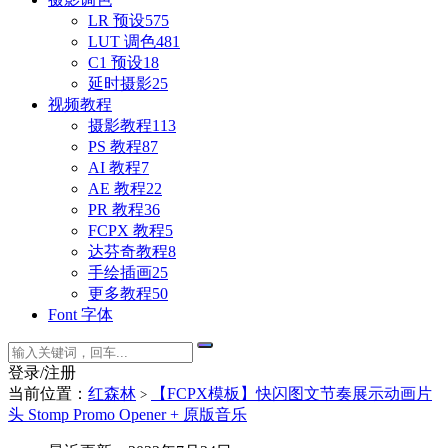
LR 预设
575
LUT 调色
481
C1 预设
18
延时摄影
25
视频教程
摄影教程
113
PS 教程
87
AI 教程
7
AE 教程
22
PR 教程
36
FCPX 教程
5
达芬奇教程
8
手绘插画
25
更多教程
50
Font 字体
登录/注册
当前位置：
红森林
【FCPX模板】快闪图文节奏展示动画片
>
头 Stomp Promo Opener + 原版音乐