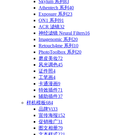
Skylum 系列
83
Athentech 系列
40
Exposure 系列
23
ON1 系列
91
ACR 滤镜
32
神经滤镜 Neural Filters
16
Imagenomic 系列
20
Retouch4me 系列
10
PhotoToolbox 系列
20
磨皮美妆
72
风光调色
45
证件照
4
工笔画
4
卡通漫画
9
特效插件
71
辅助插件
37
样机模板
684
品牌Vi
33
宣传海报
152
促销推广
31
图文相册
79
文本样式
221