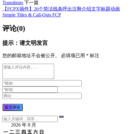
Transitions
下一篇
【FCPX插件】26个简洁线条呼出注释介绍文字标题动画
Simple Titles & Call-Outs FCP
评论(0)
提示：请文明发言
您的邮箱地址不会被公开。
必填项已用
*
标注
2026 年 8 月
一
二
三
四
五
六
日