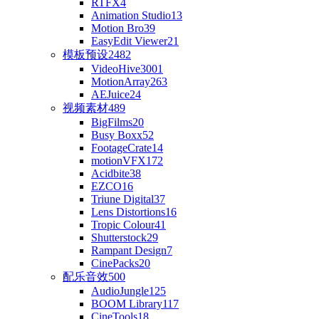
RTFX
4
Animation Studio
13
Motion Bro
39
EasyEdit Viewer
21
模板预设
2482
VideoHive
3001
MotionArray
263
AEJuice
24
视频素材
489
BigFilms
20
Busy Boxx
52
FootageCrate
14
motionVFX
172
Acidbite
38
EZCO
16
Triune Digital
37
Lens Distortions
16
Tropic Colour
41
Shutterstock
29
Rampant Design
7
CinePacks
20
配乐音效
500
AudioJungle
125
BOOM Library
117
CineTools
18