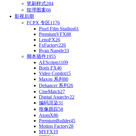
笔刷样式
284
纹理图案
66
影视后期
FCPX 专区
1176
Pixel Film Studios
61
PremiumVFX
88
LenoFX
26
FxFactory
226
Ryan Nangle
33
脚本插件
1955
AEScripts
1109
Boris FX
46
Video Copilot
15
Maxon 系列
80
Dehancer 系列
26
CineMatch
27
Digital Anarchy
22
编码渲染
31
抠像跟踪
58
AtomX
86
PremiumBuilder
45
Motion Factory
28
MYFX
19