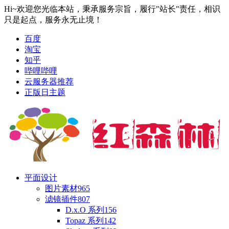
Hi~欢迎您光临本站，秉承服务宗旨，履行"站长"责任，相识
只是起点，服务永无止境！
百度
淘宝
知乎
哔哩哔哩
云服务器推荐
正版日主题
平面设计
图片素材
965
滤镜插件
807
D.x.O 系列
156
Topaz 系列
142