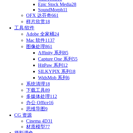
Epic Stock Media
28
SoundMorph
11
OFX 达芬奇
661
样片欣赏
18
工具/软件
Adobe 全家桶
24
Mac 软件
1137
图像处理
861
Affinity 系列
85
Capture One 系列
55
HitPaw 系列
12
SILKYPIX 系列
18
WidsMob 系列
6
系统清理
18
下载工具
89
多媒体处理
112
办公 Office
16
思维导图
9
CG 资源
Cinema 4D
31
材质模型
77
摄影调色