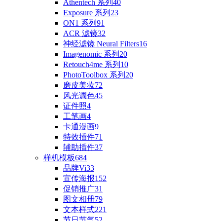
Athentech 系列
40
Exposure 系列
23
ON1 系列
91
ACR 滤镜
32
神经滤镜 Neural Filters
16
Imagenomic 系列
20
Retouch4me 系列
10
PhotoToolbox 系列
20
磨皮美妆
72
风光调色
45
证件照
4
工笔画
4
卡通漫画
9
特效插件
71
辅助插件
37
样机模板
684
品牌Vi
33
宣传海报
152
促销推广
31
图文相册
79
文本样式
221
节日节气
52