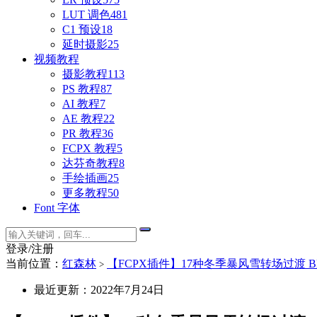
LUT 调色
481
C1 预设
18
延时摄影
25
视频教程
摄影教程
113
PS 教程
87
AI 教程
7
AE 教程
22
PR 教程
36
FCPX 教程
5
达芬奇教程
8
手绘插画
25
更多教程
50
Font 字体
登录/注册
当前位置：
红森林
【FCPX插件】17种冬季暴风雪转场过渡 Blizzard
>
最近更新：2022年7月24日