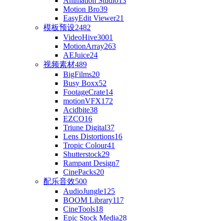
Animation Studio
13
Motion Bro
39
EasyEdit Viewer
21
模板预设
2482
VideoHive
3001
MotionArray
263
AEJuice
24
视频素材
489
BigFilms
20
Busy Boxx
52
FootageCrate
14
motionVFX
172
Acidbite
38
EZCO
16
Triune Digital
37
Lens Distortions
16
Tropic Colour
41
Shutterstock
29
Rampant Design
7
CinePacks
20
配乐音效
500
AudioJungle
125
BOOM Library
117
CineTools
18
Epic Stock Media
28