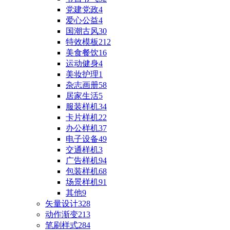
党建党政
4
爱心公益
4
国潮古风
30
特效模板
212
美食餐饮
16
运动健身
4
美妆护理
1
杂志画册
58
居家生活
5
服装样机
34
卡片样机
22
办公样机
37
电子设备
49
交通样机
3
广告样机
94
包装样机
68
场景样机
91
其他
9
矢量设计
328
动作渐变
213
笔刷样式
284