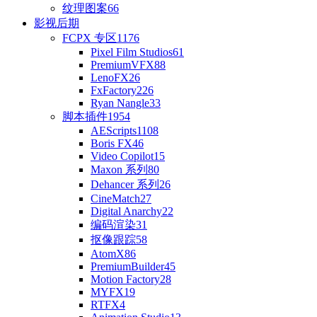
纹理图案
66
影视后期
FCPX 专区
1176
Pixel Film Studios
61
PremiumVFX
88
LenoFX
26
FxFactory
226
Ryan Nangle
33
脚本插件
1954
AEScripts
1108
Boris FX
46
Video Copilot
15
Maxon 系列
80
Dehancer 系列
26
CineMatch
27
Digital Anarchy
22
编码渲染
31
抠像跟踪
58
AtomX
86
PremiumBuilder
45
Motion Factory
28
MYFX
19
RTFX
4