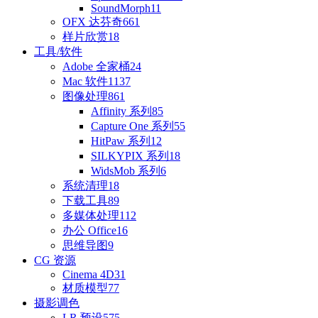
SoundMorph
11
OFX 达芬奇
661
样片欣赏
18
工具/软件
Adobe 全家桶
24
Mac 软件
1137
图像处理
861
Affinity 系列
85
Capture One 系列
55
HitPaw 系列
12
SILKYPIX 系列
18
WidsMob 系列
6
系统清理
18
下载工具
89
多媒体处理
112
办公 Office
16
思维导图
9
CG 资源
Cinema 4D
31
材质模型
77
摄影调色
LR 预设
575