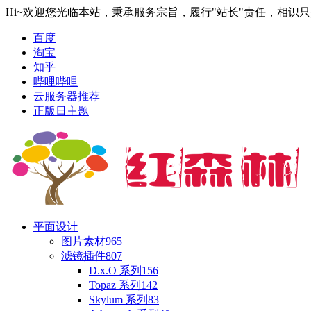
Hi~欢迎您光临本站，秉承服务宗旨，履行"站长"责任，相识
百度
淘宝
知乎
哔哩哔哩
云服务器推荐
正版日主题
平面设计
图片素材
965
滤镜插件
807
D.x.O 系列
156
Topaz 系列
142
Skylum 系列
83