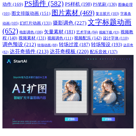
PS插件
(582)
PS样机
(198)
动作
(169)
PS笔刷
(130)
图像处理
图片素材
(469)
图文排版动画
(151)
(101)
复古胶片
(103)
字幕条
文字标题动画
摄影调色
(227)
幻灯片动画
(131)
动画
(105)
(652)
矢量素材
(181)
视频教
电影调色
(106)
艺术字体
(94)
视频下载
(93)
程
(140)
视频配乐
(142)
视频素材
(131)
视频调色
(111)
设计字体
(110)
调色预设
(212)
转场过渡
(187)
转场预设
(193)
转场动画
(88)
达芬奇
达芬奇插件
(213)
达芬奇模板
(220)
配乐音效
(137)
(82)