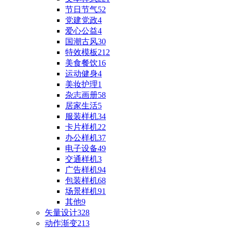
节日节气
52
党建党政
4
爱心公益
4
国潮古风
30
特效模板
212
美食餐饮
16
运动健身
4
美妆护理
1
杂志画册
58
居家生活
5
服装样机
34
卡片样机
22
办公样机
37
电子设备
49
交通样机
3
广告样机
94
包装样机
68
场景样机
91
其他
9
矢量设计
328
动作渐变
213