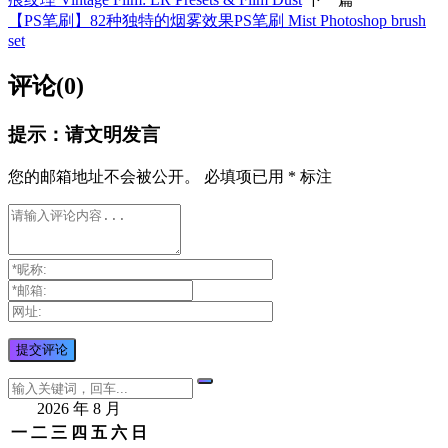
【PS笔刷】82种独特的烟雾效果PS笔刷 Mist Photoshop brush
set
评论(0)
提示：请文明发言
您的邮箱地址不会被公开。
必填项已用
*
标注
2026 年 8 月
一
二
三
四
五
六
日