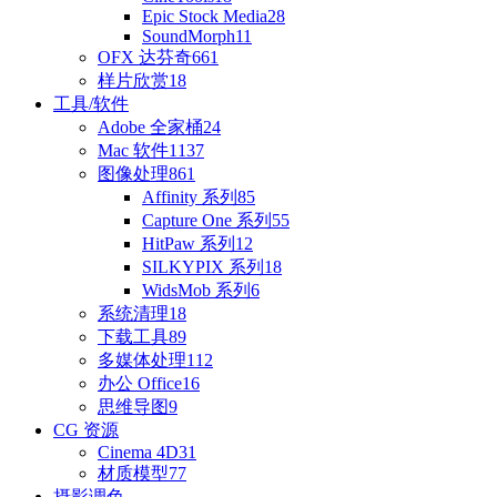
Epic Stock Media
28
SoundMorph
11
OFX 达芬奇
661
样片欣赏
18
工具/软件
Adobe 全家桶
24
Mac 软件
1137
图像处理
861
Affinity 系列
85
Capture One 系列
55
HitPaw 系列
12
SILKYPIX 系列
18
WidsMob 系列
6
系统清理
18
下载工具
89
多媒体处理
112
办公 Office
16
思维导图
9
CG 资源
Cinema 4D
31
材质模型
77
摄影调色