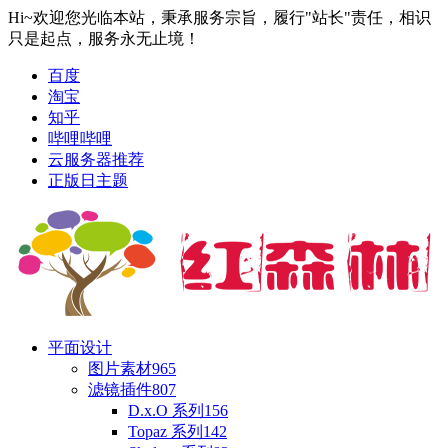
Hi~欢迎您光临本站，秉承服务宗旨，履行"站长"责任，相识
只是起点，服务永无止境！
百度
淘宝
知乎
哔哩哔哩
云服务器推荐
正版日主题
平面设计
图片素材
965
滤镜插件
807
D.x.O 系列
156
Topaz 系列
142