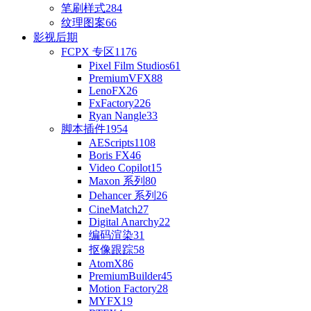
笔刷样式
284
纹理图案
66
影视后期
FCPX 专区
1176
Pixel Film Studios
61
PremiumVFX
88
LenoFX
26
FxFactory
226
Ryan Nangle
33
脚本插件
1954
AEScripts
1108
Boris FX
46
Video Copilot
15
Maxon 系列
80
Dehancer 系列
26
CineMatch
27
Digital Anarchy
22
编码渲染
31
抠像跟踪
58
AtomX
86
PremiumBuilder
45
Motion Factory
28
MYFX
19