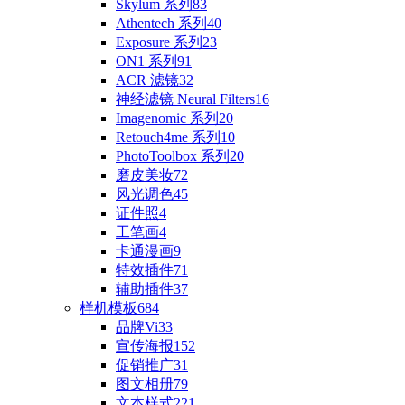
Skylum 系列
83
Athentech 系列
40
Exposure 系列
23
ON1 系列
91
ACR 滤镜
32
神经滤镜 Neural Filters
16
Imagenomic 系列
20
Retouch4me 系列
10
PhotoToolbox 系列
20
磨皮美妆
72
风光调色
45
证件照
4
工笔画
4
卡通漫画
9
特效插件
71
辅助插件
37
样机模板
684
品牌Vi
33
宣传海报
152
促销推广
31
图文相册
79
文本样式
221