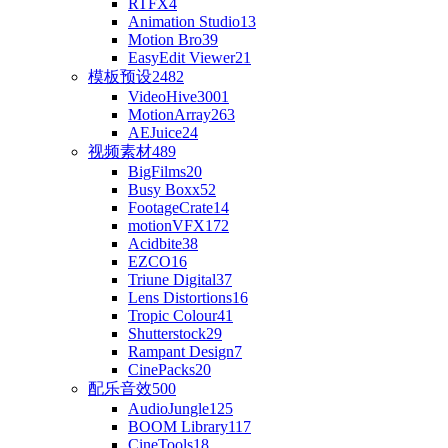
RTFX
4
Animation Studio
13
Motion Bro
39
EasyEdit Viewer
21
模板预设
2482
VideoHive
3001
MotionArray
263
AEJuice
24
视频素材
489
BigFilms
20
Busy Boxx
52
FootageCrate
14
motionVFX
172
Acidbite
38
EZCO
16
Triune Digital
37
Lens Distortions
16
Tropic Colour
41
Shutterstock
29
Rampant Design
7
CinePacks
20
配乐音效
500
AudioJungle
125
BOOM Library
117
CineTools
18