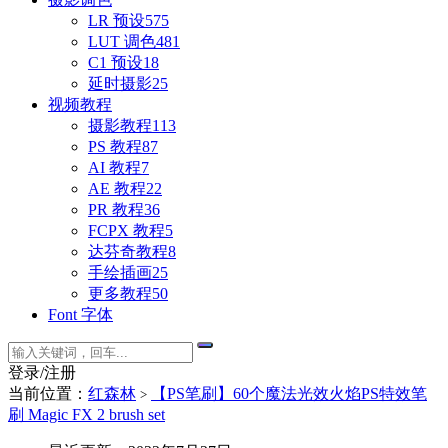
LR 预设
575
LUT 调色
481
C1 预设
18
延时摄影
25
视频教程
摄影教程
113
PS 教程
87
AI 教程
7
AE 教程
22
PR 教程
36
FCPX 教程
5
达芬奇教程
8
手绘插画
25
更多教程
50
Font 字体
登录/注册
当前位置：
红森林
【PS笔刷】60个魔法光效火焰PS特效笔
>
刷 Magic FX 2 brush set