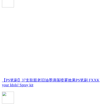
【PS笔刷】37支肮脏老旧油墨滴落喷雾效果PS笔刷 FXXK
your Idols! Spray kit