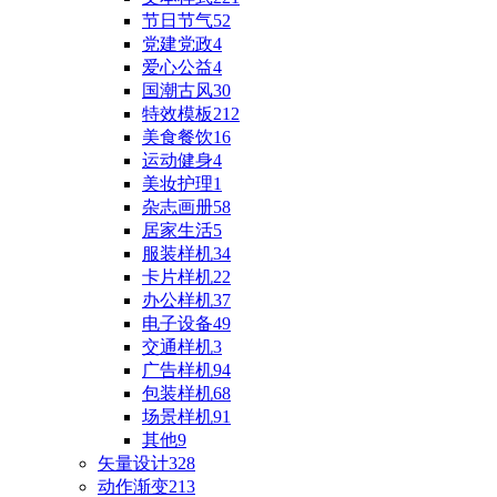
节日节气
52
党建党政
4
爱心公益
4
国潮古风
30
特效模板
212
美食餐饮
16
运动健身
4
美妆护理
1
杂志画册
58
居家生活
5
服装样机
34
卡片样机
22
办公样机
37
电子设备
49
交通样机
3
广告样机
94
包装样机
68
场景样机
91
其他
9
矢量设计
328
动作渐变
213