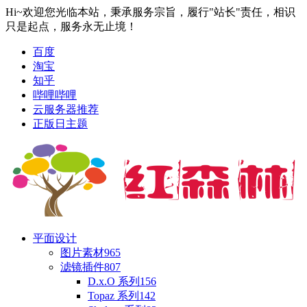
Hi~欢迎您光临本站，秉承服务宗旨，履行"站长"责任，相识
只是起点，服务永无止境！
百度
淘宝
知乎
哔哩哔哩
云服务器推荐
正版日主题
平面设计
图片素材
965
滤镜插件
807
D.x.O 系列
156
Topaz 系列
142