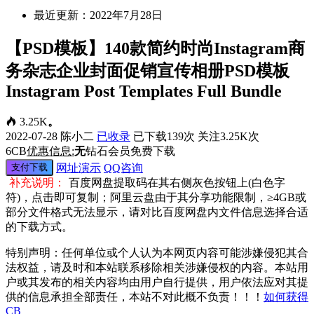
最近更新：2022年7月28日
【PSD模板】140款简约时尚Instagram商
务杂志企业封面促销宣传相册PSD模板
Instagram Post Templates Full Bundle
3.25K
。
2022-07-28
陈小二
已收录
已下载139次
关注3.25K次
6
CB
优惠信息:
无
钻石会员免费下载
支付下载
网址演示
QQ咨询
补充说明：
百度网盘提取码在其右侧灰色按钮上(白色字
符)，点击即可复制；阿里云盘由于其分享功能限制，≥4GB或
部分文件格式无法显示，请对比百度网盘内文件信息选择合适
的下载方式。
特别声明：任何单位或个人认为本网页内容可能涉嫌侵犯其合
法权益，请及时和本站联系移除相关涉嫌侵权的内容。本站用
户或其发布的相关内容均由用户自行提供，用户依法应对其提
供的信息承担全部责任，本站不对此概不负责！！！
如何获得
CB