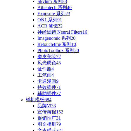
Skylum 系列
83
Athentech 系列
40
Exposure 系列
23
ON1 系列
91
ACR 滤镜
32
神经滤镜 Neural Filters
16
Imagenomic 系列
20
Retouch4me 系列
10
PhotoToolbox 系列
20
磨皮美妆
72
风光调色
45
证件照
4
工笔画
4
卡通漫画
9
特效插件
71
辅助插件
37
样机模板
684
品牌Vi
33
宣传海报
152
促销推广
31
图文相册
79
文本样式
221