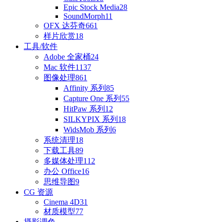
Epic Stock Media
28
SoundMorph
11
OFX 达芬奇
661
样片欣赏
18
工具/软件
Adobe 全家桶
24
Mac 软件
1137
图像处理
861
Affinity 系列
85
Capture One 系列
55
HitPaw 系列
12
SILKYPIX 系列
18
WidsMob 系列
6
系统清理
18
下载工具
89
多媒体处理
112
办公 Office
16
思维导图
9
CG 资源
Cinema 4D
31
材质模型
77
摄影调色