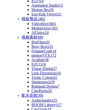
RTFX
4
Animation Studio
13
Motion Bro
39
EasyEdit Viewer
21
模板预设
2482
VideoHive
3001
MotionArray
263
AEJuice
24
视频素材
489
BigFilms
20
Busy Boxx
52
FootageCrate
14
motionVFX
172
Acidbite
38
EZCO
16
Triune Digital
37
Lens Distortions
16
Tropic Colour
41
Shutterstock
29
Rampant Design
7
CinePacks
20
配乐音效
500
AudioJungle
125
BOOM Library
117
CineTools
18