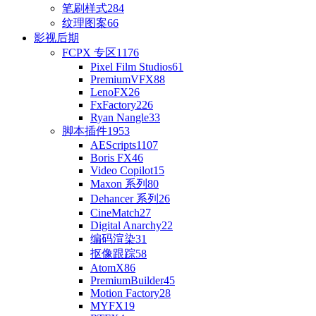
笔刷样式
284
纹理图案
66
影视后期
FCPX 专区
1176
Pixel Film Studios
61
PremiumVFX
88
LenoFX
26
FxFactory
226
Ryan Nangle
33
脚本插件
1953
AEScripts
1107
Boris FX
46
Video Copilot
15
Maxon 系列
80
Dehancer 系列
26
CineMatch
27
Digital Anarchy
22
编码渲染
31
抠像跟踪
58
AtomX
86
PremiumBuilder
45
Motion Factory
28
MYFX
19