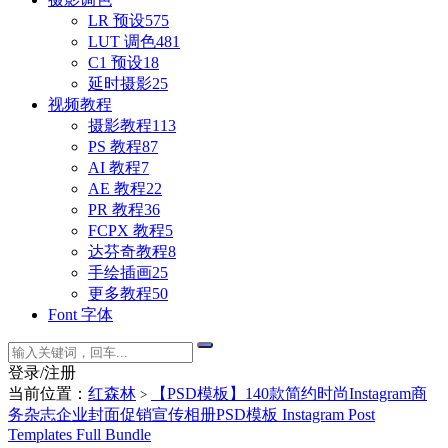
LR 预设
575
LUT 调色
481
C1 预设
18
延时摄影
25
视频教程
摄影教程
113
PS 教程
87
AI 教程
7
AE 教程
22
PR 教程
36
FCPX 教程
5
达芬奇教程
8
手绘插画
25
更多教程
50
Font 字体
登录/注册
当前位置：
红森林
【PSD模板】140款简约时尚Instagram商
>
务杂志企业封面促销宣传相册PSD模板 Instagram Post
Templates Full Bundle