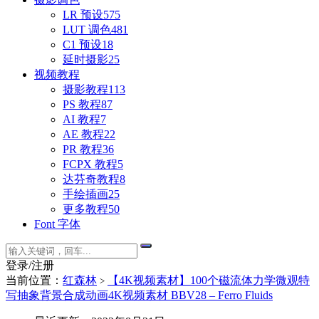
LR 预设
575
LUT 调色
481
C1 预设
18
延时摄影
25
视频教程
摄影教程
113
PS 教程
87
AI 教程
7
AE 教程
22
PR 教程
36
FCPX 教程
5
达芬奇教程
8
手绘插画
25
更多教程
50
Font 字体
登录/注册
当前位置：
红森林
【4K视频素材】100个磁流体力学微观特
>
写抽象背景合成动画4K视频素材 BBV28 – Ferro Fluids