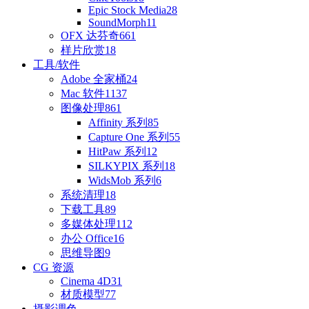
Epic Stock Media
28
SoundMorph
11
OFX 达芬奇
661
样片欣赏
18
工具/软件
Adobe 全家桶
24
Mac 软件
1137
图像处理
861
Affinity 系列
85
Capture One 系列
55
HitPaw 系列
12
SILKYPIX 系列
18
WidsMob 系列
6
系统清理
18
下载工具
89
多媒体处理
112
办公 Office
16
思维导图
9
CG 资源
Cinema 4D
31
材质模型
77
摄影调色