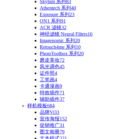
Skylum 系列
83
Athentech 系列
40
Exposure 系列
23
ON1 系列
91
ACR 滤镜
32
神经滤镜 Neural Filters
16
Imagenomic 系列
20
Retouch4me 系列
10
PhotoToolbox 系列
20
磨皮美妆
72
风光调色
45
证件照
4
工笔画
4
卡通漫画
9
特效插件
71
辅助插件
37
样机模板
684
品牌Vi
33
宣传海报
152
促销推广
31
图文相册
79
文本样式
221