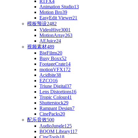
RTFX
4
Animation Studio
13
Motion Bro
39
EasyEdit Viewer
21
模板预设
2482
VideoHive
3001
MotionArray
263
AEJuice
24
视频素材
489
BigFilms
20
Busy Boxx
52
FootageCrate
14
motionVFX
172
Acidbite
38
EZCO
16
Triune Digital
37
Lens Distortions
16
Tropic Colour
41
Shutterstock
29
Rampant Design
7
CinePacks
20
配乐音效
500
AudioJungle
125
BOOM Library
117
CineTools
18