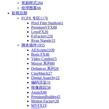
笔刷样式
284
纹理图案
66
影视后期
FCPX 专区
1176
Pixel Film Studios
61
PremiumVFX
88
LenoFX
26
FxFactory
226
Ryan Nangle
33
脚本插件
1955
AEScripts
1109
Boris FX
46
Video Copilot
15
Maxon 系列
80
Dehancer 系列
26
CineMatch
27
Digital Anarchy
22
编码渲染
31
抠像跟踪
58
AtomX
86
PremiumBuilder
45
Motion Factory
28
MYFX
19