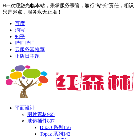
Hi~欢迎您光临本站，秉承服务宗旨，履行"站长"责任，相识
只是起点，服务永无止境！
百度
淘宝
知乎
哔哩哔哩
云服务器推荐
正版日主题
平面设计
图片素材
965
滤镜插件
807
D.x.O 系列
156
Topaz 系列
142