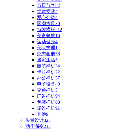
节日节气
52
党建党政
4
爱心公益
4
国潮古风
30
特效模板
212
美食餐饮
16
运动健身
4
美妆护理
1
杂志画册
58
居家生活
5
服装样机
34
卡片样机
22
办公样机
37
电子设备
49
交通样机
3
广告样机
94
包装样机
68
场景样机
91
其他
9
矢量设计
328
动作渐变
213