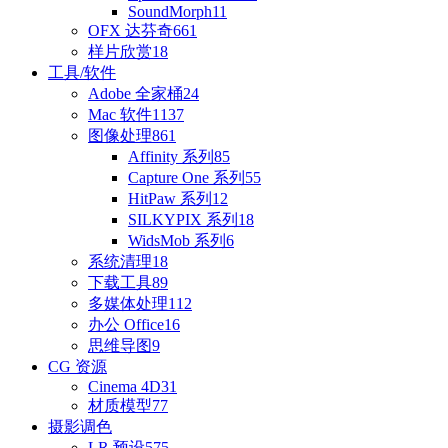
SoundMorph
11
OFX 达芬奇
661
样片欣赏
18
工具/软件
Adobe 全家桶
24
Mac 软件
1137
图像处理
861
Affinity 系列
85
Capture One 系列
55
HitPaw 系列
12
SILKYPIX 系列
18
WidsMob 系列
6
系统清理
18
下载工具
89
多媒体处理
112
办公 Office
16
思维导图
9
CG 资源
Cinema 4D
31
材质模型
77
摄影调色
LR 预设
575