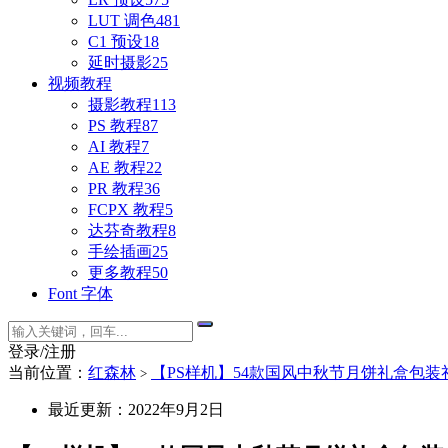
LUT 调色
481
C1 预设
18
延时摄影
25
视频教程
摄影教程
113
PS 教程
87
AI 教程
7
AE 教程
22
PR 教程
36
FCPX 教程
5
达芬奇教程
8
手绘插画
25
更多教程
50
Font 字体
登录/注册
当前位置：
红森林
【PS样机】54款国风中秋节月饼礼盒包装
>
最近更新：2022年9月2日