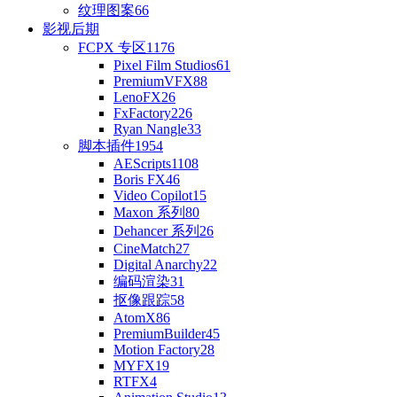
纹理图案
66
影视后期
FCPX 专区
1176
Pixel Film Studios
61
PremiumVFX
88
LenoFX
26
FxFactory
226
Ryan Nangle
33
脚本插件
1954
AEScripts
1108
Boris FX
46
Video Copilot
15
Maxon 系列
80
Dehancer 系列
26
CineMatch
27
Digital Anarchy
22
编码渲染
31
抠像跟踪
58
AtomX
86
PremiumBuilder
45
Motion Factory
28
MYFX
19
RTFX
4