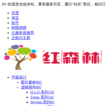
Hi~欢迎您光临本站，秉承服务宗旨，履行"站长"责任，相识
百度
淘宝
知乎
哔哩哔哩
云服务器推荐
正版日主题
平面设计
图片素材
965
滤镜插件
807
D.x.O 系列
156
Topaz 系列
142
Skylum 系列
83