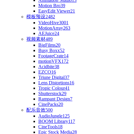
Animation Studio
13
Motion Bro
39
EasyEdit Viewer
21
模板预设
2482
VideoHive
3001
MotionArray
263
AEJuice
24
视频素材
489
BigFilms
20
Busy Boxx
52
FootageCrate
14
motionVFX
172
Acidbite
38
EZCO
16
Triune Digital
37
Lens Distortions
16
Tropic Colour
41
Shutterstock
29
Rampant Design
7
CinePacks
20
配乐音效
500
AudioJungle
125
BOOM Library
117
CineTools
18
Epic Stock Media
28