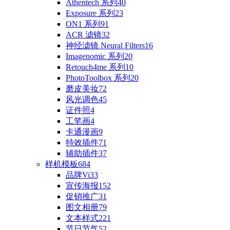
Athentech 系列
40
Exposure 系列
23
ON1 系列
91
ACR 滤镜
32
神经滤镜 Neural Filters
16
Imagenomic 系列
20
Retouch4me 系列
10
PhotoToolbox 系列
20
磨皮美妆
72
风光调色
45
证件照
4
工笔画
4
卡通漫画
9
特效插件
71
辅助插件
37
样机模板
684
品牌Vi
33
宣传海报
152
促销推广
31
图文相册
79
文本样式
221
节日节气
52