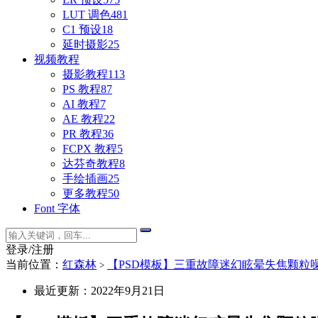
LUT 调色
481
C1 预设
18
延时摄影
25
视频教程
摄影教程
113
PS 教程
87
AI 教程
7
AE 教程
22
PR 教程
36
FCPX 教程
5
达芬奇教程
8
手绘插画
25
更多教程
50
Font 字体
登录/注册
当前位置：
红森林
【PSD模板】三重故障迷幻眩晕失焦颗粒噪点叠加PSD特
>
最近更新：2022年9月21日