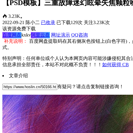
【PSD模板】三重故障迷幻眩晕失焦颗粒噪点叠加PSD
3.23K
。
2022-09-21
陈小二
已收录
已下载129次
关注3.23K次
该资源免费下载
百度网盘
kxkv
阿里云盘
网址演示
QQ咨询
补充说明：
百度网盘提取码在其右侧灰色按钮上(白色字符)
式。
特别声明：任何单位或个人认为本网页内容可能涉嫌侵犯其合
信息承担全部责任，本站不对此概不负责！！！
如何获得 CB
文章介绍
有疑问？请点击复制链接咨询！