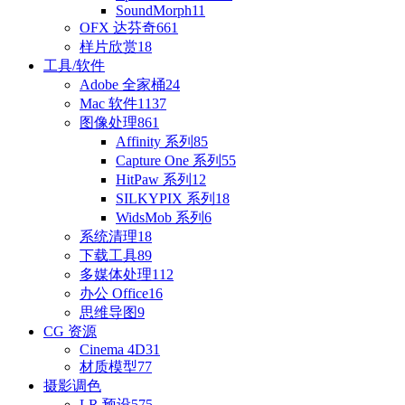
SoundMorph
11
OFX 达芬奇
661
样片欣赏
18
工具/软件
Adobe 全家桶
24
Mac 软件
1137
图像处理
861
Affinity 系列
85
Capture One 系列
55
HitPaw 系列
12
SILKYPIX 系列
18
WidsMob 系列
6
系统清理
18
下载工具
89
多媒体处理
112
办公 Office
16
思维导图
9
CG 资源
Cinema 4D
31
材质模型
77
摄影调色
LR 预设
575