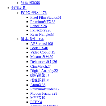
纹理图案
66
影视后期
FCPX 专区
1176
Pixel Film Studios
61
PremiumVFX
88
LenoFX
26
FxFactory
226
Ryan Nangle
33
脚本插件
1954
AEScripts
1108
Boris FX
46
Video Copilot
15
Maxon 系列
80
Dehancer 系列
26
CineMatch
27
Digital Anarchy
22
编码渲染
31
抠像跟踪
58
AtomX
86
PremiumBuilder
45
Motion Factory
28
MYFX
19
RTFX
4