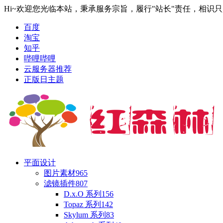
Hi~欢迎您光临本站，秉承服务宗旨，履行"站长"责任，相识
百度
淘宝
知乎
哔哩哔哩
云服务器推荐
正版日主题
平面设计
图片素材
965
滤镜插件
807
D.x.O 系列
156
Topaz 系列
142
Skylum 系列
83