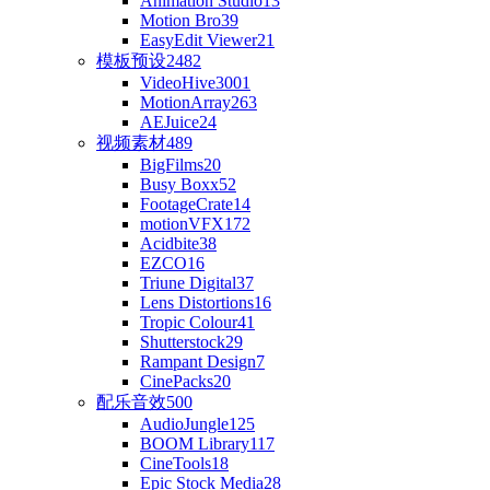
Animation Studio
13
Motion Bro
39
EasyEdit Viewer
21
模板预设
2482
VideoHive
3001
MotionArray
263
AEJuice
24
视频素材
489
BigFilms
20
Busy Boxx
52
FootageCrate
14
motionVFX
172
Acidbite
38
EZCO
16
Triune Digital
37
Lens Distortions
16
Tropic Colour
41
Shutterstock
29
Rampant Design
7
CinePacks
20
配乐音效
500
AudioJungle
125
BOOM Library
117
CineTools
18
Epic Stock Media
28