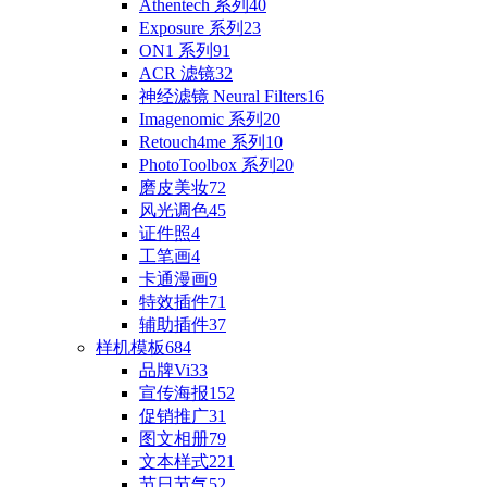
Athentech 系列
40
Exposure 系列
23
ON1 系列
91
ACR 滤镜
32
神经滤镜 Neural Filters
16
Imagenomic 系列
20
Retouch4me 系列
10
PhotoToolbox 系列
20
磨皮美妆
72
风光调色
45
证件照
4
工笔画
4
卡通漫画
9
特效插件
71
辅助插件
37
样机模板
684
品牌Vi
33
宣传海报
152
促销推广
31
图文相册
79
文本样式
221
节日节气
52