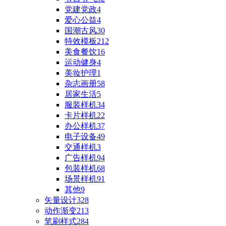
党建党政
4
爱心公益
4
国潮古风
30
特效模板
212
美食餐饮
16
运动健身
4
美妆护理
1
杂志画册
58
居家生活
5
服装样机
34
卡片样机
22
办公样机
37
电子设备
49
交通样机
3
广告样机
94
包装样机
68
场景样机
91
其他
9
矢量设计
328
动作渐变
213
笔刷样式
284