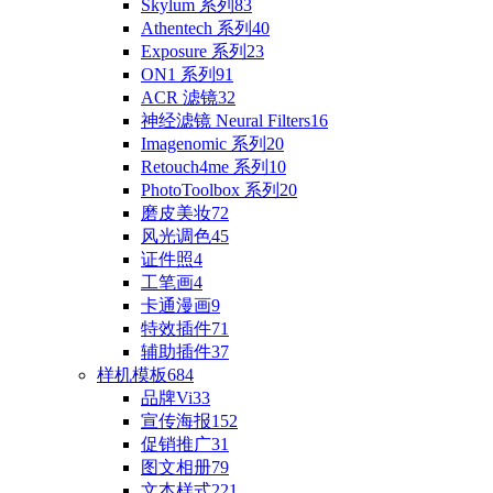
Skylum 系列
83
Athentech 系列
40
Exposure 系列
23
ON1 系列
91
ACR 滤镜
32
神经滤镜 Neural Filters
16
Imagenomic 系列
20
Retouch4me 系列
10
PhotoToolbox 系列
20
磨皮美妆
72
风光调色
45
证件照
4
工笔画
4
卡通漫画
9
特效插件
71
辅助插件
37
样机模板
684
品牌Vi
33
宣传海报
152
促销推广
31
图文相册
79
文本样式
221