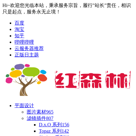
Hi~欢迎您光临本站，秉承服务宗旨，履行"站长"责任，相识
只是起点，服务永无止境！
百度
淘宝
知乎
哔哩哔哩
云服务器推荐
正版日主题
平面设计
图片素材
965
滤镜插件
807
D.x.O 系列
156
Topaz 系列
142