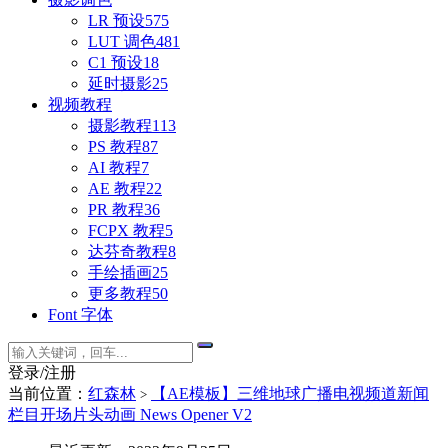
LR 预设
575
LUT 调色
481
C1 预设
18
延时摄影
25
视频教程
摄影教程
113
PS 教程
87
AI 教程
7
AE 教程
22
PR 教程
36
FCPX 教程
5
达芬奇教程
8
手绘插画
25
更多教程
50
Font 字体
登录/注册
当前位置：
红森林
【AE模板】三维地球广播电视频道新闻
>
栏目开场片头动画 News Opener V2