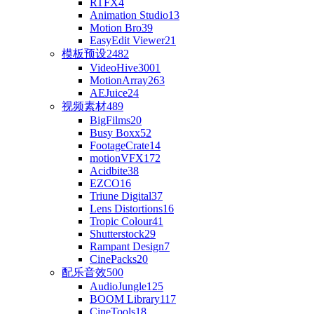
RTFX
4
Animation Studio
13
Motion Bro
39
EasyEdit Viewer
21
模板预设
2482
VideoHive
3001
MotionArray
263
AEJuice
24
视频素材
489
BigFilms
20
Busy Boxx
52
FootageCrate
14
motionVFX
172
Acidbite
38
EZCO
16
Triune Digital
37
Lens Distortions
16
Tropic Colour
41
Shutterstock
29
Rampant Design
7
CinePacks
20
配乐音效
500
AudioJungle
125
BOOM Library
117
CineTools
18