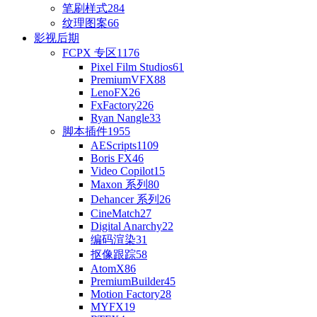
笔刷样式
284
纹理图案
66
影视后期
FCPX 专区
1176
Pixel Film Studios
61
PremiumVFX
88
LenoFX
26
FxFactory
226
Ryan Nangle
33
脚本插件
1955
AEScripts
1109
Boris FX
46
Video Copilot
15
Maxon 系列
80
Dehancer 系列
26
CineMatch
27
Digital Anarchy
22
编码渲染
31
抠像跟踪
58
AtomX
86
PremiumBuilder
45
Motion Factory
28
MYFX
19