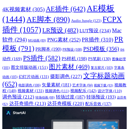
AE模板
AE插件
(642)
4K视频素材
(305)
(1444)
FCPX
AE脚本
(890)
Audio Jungle
(125)
插件
(1057)
LR预设
(482)
Mac
LUT预设
(234)
PR
软件
(294)
PR插件
(310)
PNG素材
(252)
MG动画
(89)
模板
(791)
PSD模板
(356)
PR脚本
(190)
ps
PR预设
(108)
PS插件
(582)
PS样机
(198)
动作
(169)
PS笔刷
(130)
图像处理
图片素材
(469)
图文排版动画
(151)
(101)
复古胶片
(103)
字幕条
文字标题动画
摄影调色
(227)
幻灯片动画
(131)
动画
(105)
(652)
矢量素材
(181)
视频教
电影调色
(106)
艺术字体
(94)
视频下载
(93)
程
(140)
视频配乐
(142)
视频素材
(131)
视频调色
(111)
设计字体
(110)
调色预设
(212)
转场过渡
(187)
转场预设
(193)
转场动画
(88)
达芬奇
达芬奇插件
(213)
达芬奇模板
(220)
配乐音效
(137)
(82)