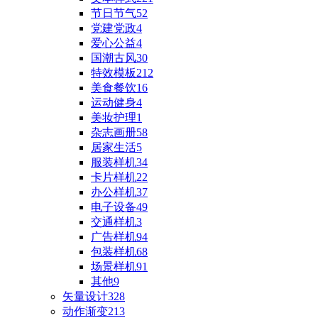
节日节气
52
党建党政
4
爱心公益
4
国潮古风
30
特效模板
212
美食餐饮
16
运动健身
4
美妆护理
1
杂志画册
58
居家生活
5
服装样机
34
卡片样机
22
办公样机
37
电子设备
49
交通样机
3
广告样机
94
包装样机
68
场景样机
91
其他
9
矢量设计
328
动作渐变
213