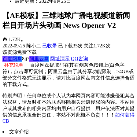
最近更新：2022年9月25日
【AE模板】三维地球广播电视频道新闻
栏目开场片头动画 News Opener V2
1.72K
。
2022-09-25
陈小二
已收录
已下载35次
关注1.72K次
该资源免费下载
百度网盘
8jj7
阿里云盘
网址演示
QQ咨询
补充说明：
百度网盘提取码在其右侧灰色按钮上(白色字
符)，点击即可复制；阿里云盘由于其分享功能限制，≥4GB或
部分文件格式无法显示，请对比百度网盘内文件信息选择合适
的下载方式。
特别声明：任何单位或个人认为本网页内容可能涉嫌侵犯其合
法权益，请及时和本站联系移除相关涉嫌侵权的内容。本站用
户或其发布的相关内容均由用户自行提供，用户依法应对其提
供的信息承担全部责任，本站不对此概不负责！！！
如何获得
CB
文章介绍