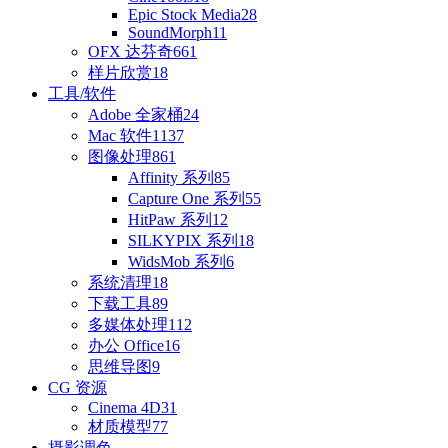
Epic Stock Media
28
SoundMorph
11
OFX 达芬奇
661
样片欣赏
18
工具/软件
Adobe 全家桶
24
Mac 软件
1137
图像处理
861
Affinity 系列
85
Capture One 系列
55
HitPaw 系列
12
SILKYPIX 系列
18
WidsMob 系列
6
系统清理
18
下载工具
89
多媒体处理
112
办公 Office
16
思维导图
9
CG 资源
Cinema 4D
31
材质模型
77
摄影调色