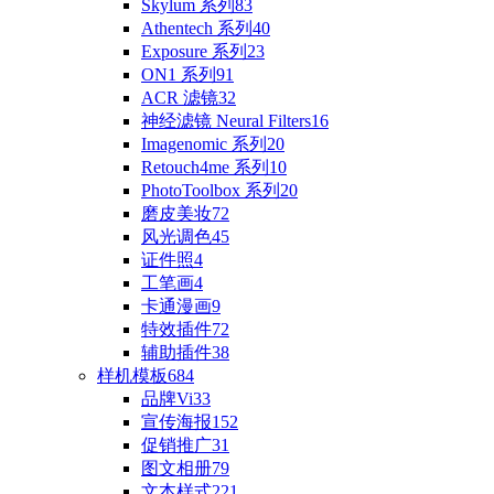
Skylum 系列
83
Athentech 系列
40
Exposure 系列
23
ON1 系列
91
ACR 滤镜
32
神经滤镜 Neural Filters
16
Imagenomic 系列
20
Retouch4me 系列
10
PhotoToolbox 系列
20
磨皮美妆
72
风光调色
45
证件照
4
工笔画
4
卡通漫画
9
特效插件
72
辅助插件
38
样机模板
684
品牌Vi
33
宣传海报
152
促销推广
31
图文相册
79
文本样式
221