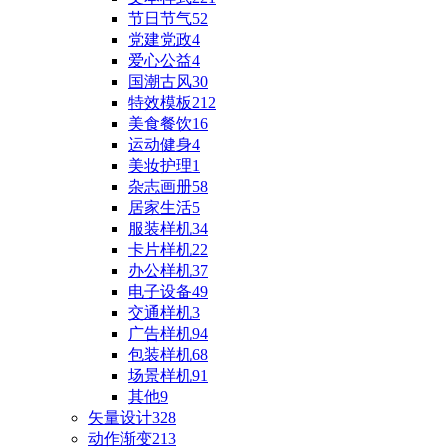
节日节气
52
党建党政
4
爱心公益
4
国潮古风
30
特效模板
212
美食餐饮
16
运动健身
4
美妆护理
1
杂志画册
58
居家生活
5
服装样机
34
卡片样机
22
办公样机
37
电子设备
49
交通样机
3
广告样机
94
包装样机
68
场景样机
91
其他
9
矢量设计
328
动作渐变
213