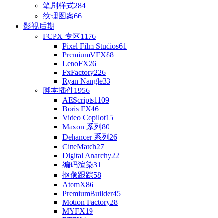
笔刷样式
284
纹理图案
66
影视后期
FCPX 专区
1176
Pixel Film Studios
61
PremiumVFX
88
LenoFX
26
FxFactory
226
Ryan Nangle
33
脚本插件
1956
AEScripts
1109
Boris FX
46
Video Copilot
15
Maxon 系列
80
Dehancer 系列
26
CineMatch
27
Digital Anarchy
22
编码渲染
31
抠像跟踪
58
AtomX
86
PremiumBuilder
45
Motion Factory
28
MYFX
19