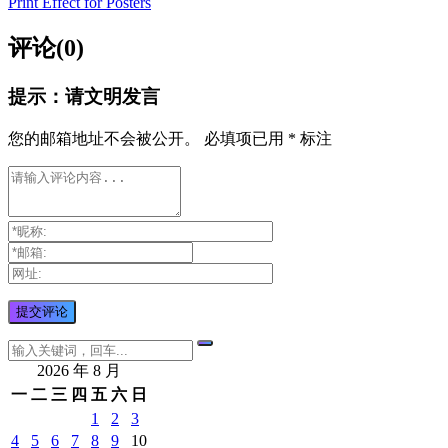
Print Effect for Posters
评论(0)
提示：请文明发言
您的邮箱地址不会被公开。
必填项已用
*
标注
2026 年 8 月
一
二
三
四
五
六
日
1
2
3
4
5
6
7
8
9
10