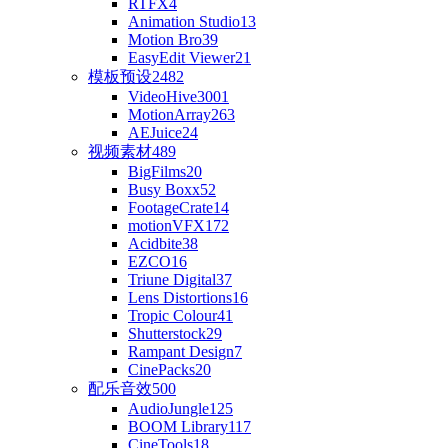
RTFX
4
Animation Studio
13
Motion Bro
39
EasyEdit Viewer
21
模板预设
2482
VideoHive
3001
MotionArray
263
AEJuice
24
视频素材
489
BigFilms
20
Busy Boxx
52
FootageCrate
14
motionVFX
172
Acidbite
38
EZCO
16
Triune Digital
37
Lens Distortions
16
Tropic Colour
41
Shutterstock
29
Rampant Design
7
CinePacks
20
配乐音效
500
AudioJungle
125
BOOM Library
117
CineTools
18