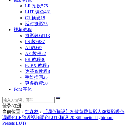
LR 预设
575
LUT 调色
481
C1 预设
18
延时摄影
25
视频教程
摄影教程
113
PS 教程
87
AI 教程
7
AE 教程
22
PR 教程
36
FCPX 教程
5
达芬奇教程
8
手绘插画
25
更多教程
50
Font 字体
登录/注册
当前位置：
红森林
【调色预设】20款黄昏剪影人像摄影暖色
>
调调色LR预设视频调色LUTs预设 20 Silhouette Lightroom
Presets LUTs