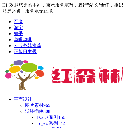
Hi~欢迎您光临本站，秉承服务宗旨，履行"站长"责任，相识
只是起点，服务永无止境！
百度
淘宝
知乎
哔哩哔哩
云服务器推荐
正版日主题
平面设计
图片素材
965
滤镜插件
808
D.x.O 系列
156
Topaz 系列
142