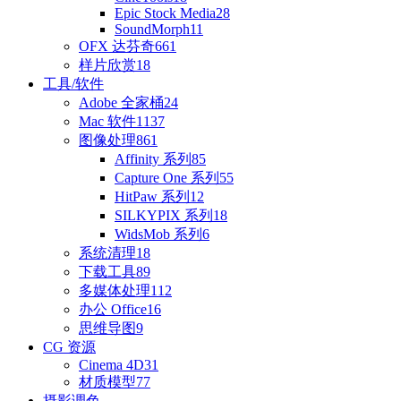
Epic Stock Media
28
SoundMorph
11
OFX 达芬奇
661
样片欣赏
18
工具/软件
Adobe 全家桶
24
Mac 软件
1137
图像处理
861
Affinity 系列
85
Capture One 系列
55
HitPaw 系列
12
SILKYPIX 系列
18
WidsMob 系列
6
系统清理
18
下载工具
89
多媒体处理
112
办公 Office
16
思维导图
9
CG 资源
Cinema 4D
31
材质模型
77
摄影调色