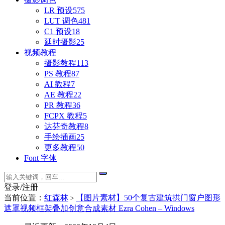
LR 预设
575
LUT 调色
481
C1 预设
18
延时摄影
25
视频教程
摄影教程
113
PS 教程
87
AI 教程
7
AE 教程
22
PR 教程
36
FCPX 教程
5
达芬奇教程
8
手绘插画
25
更多教程
50
Font 字体
登录/注册
当前位置：
红森林
【图片素材】50个复古建筑拱门窗户图形
>
遮罩视频框架叠加创意合成素材 Ezra Cohen – Windows