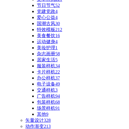
节日节气
52
党建党政
4
爱心公益
4
国潮古风
30
特效模板
212
美食餐饮
16
运动健身
4
美妆护理
1
杂志画册
58
居家生活
5
服装样机
34
卡片样机
22
办公样机
37
电子设备
49
交通样机
3
广告样机
94
包装样机
68
场景样机
91
其他
9
矢量设计
328
动作渐变
213