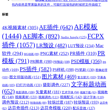
包内依然是苹果版本的文件，可能打压缩包的时候把文件搞错了
标签
AE模板
AE插件
(642)
4K视频素材
(305)
(1444)
FCPX
AE脚本
(892)
Audio Jungle
(125)
插件
(1057)
LR预设
(482)
Mac
LUT预设
(234)
PR
软件
(294)
PR插件
(310)
PNG素材
(252)
MG动画
(89)
模板
(791)
PSD模板
(356)
PR脚本
(190)
ps
PR预设
(108)
PS插件
(582)
PS样机
(198)
动作
(169)
PS笔刷
(130)
图像处理
图片素材
(469)
图文排版动画
(151)
(101)
复古胶片
(103)
字幕条
文字标题动画
摄影调色
(227)
幻灯片动画
(131)
动画
(105)
(652)
矢量素材
(181)
视频教
电影调色
(106)
艺术字体
(94)
视频下载
(93)
程
(140)
视频配乐
(142)
视频素材
(131)
视频调色
(111)
设计字体
(110)
调色预设
(212)
转场过渡
(187)
转场预设
(193)
转场动画
(88)
达芬奇
达芬奇插件
(213)
达芬奇模板
(220)
配乐音效
(137)
(82)