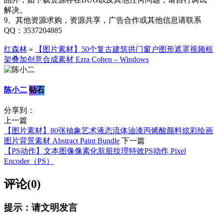
解决。
9、其他资源求购，资源共享，广告合作或其他信息请联系
QQ：3537204885
红森林
»
【图片素材】50个复古建筑拱门窗户图形遮罩视频框
架叠加创意合成素材 Ezra Cohen – Windows
陈小二
钻石
分享到：
上一篇
【图片素材】80张抽象艺术液态流体油漆丙烯酸颜料炫彩绘画
图片背景素材 Abstract Paint Bundle
下一篇
【PS动作】文本图像像素化肮脏纹理特效PS动作 Pixel
Encoder（PS）
评论(0)
提示：请文明发言