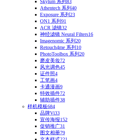
Skylum 系列
83
Athentech 系列
40
Exposure 系列
23
ON1 系列
91
ACR 滤镜
32
神经滤镜 Neural Filters
16
Imagenomic 系列
20
Retouch4me 系列
10
PhotoToolbox 系列
20
磨皮美妆
72
风光调色
45
证件照
4
工笔画
4
卡通漫画
9
特效插件
72
辅助插件
38
样机模板
684
品牌Vi
33
宣传海报
152
促销推广
31
图文相册
79
文本样式
221