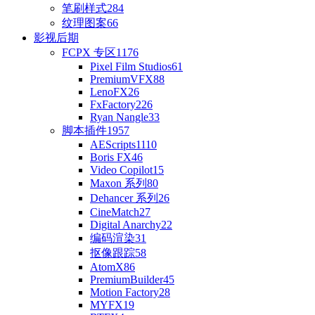
笔刷样式
284
纹理图案
66
影视后期
FCPX 专区
1176
Pixel Film Studios
61
PremiumVFX
88
LenoFX
26
FxFactory
226
Ryan Nangle
33
脚本插件
1957
AEScripts
1110
Boris FX
46
Video Copilot
15
Maxon 系列
80
Dehancer 系列
26
CineMatch
27
Digital Anarchy
22
编码渲染
31
抠像跟踪
58
AtomX
86
PremiumBuilder
45
Motion Factory
28
MYFX
19