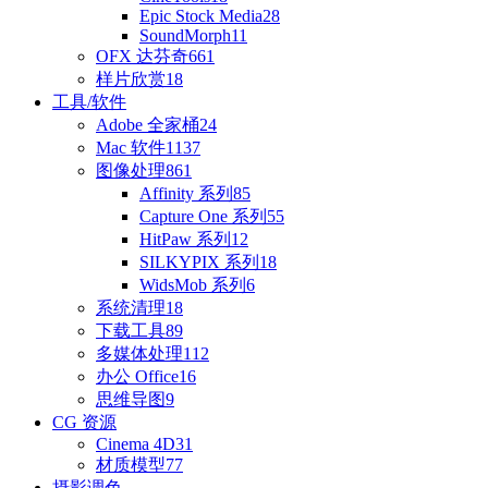
Epic Stock Media
28
SoundMorph
11
OFX 达芬奇
661
样片欣赏
18
工具/软件
Adobe 全家桶
24
Mac 软件
1137
图像处理
861
Affinity 系列
85
Capture One 系列
55
HitPaw 系列
12
SILKYPIX 系列
18
WidsMob 系列
6
系统清理
18
下载工具
89
多媒体处理
112
办公 Office
16
思维导图
9
CG 资源
Cinema 4D
31
材质模型
77
摄影调色