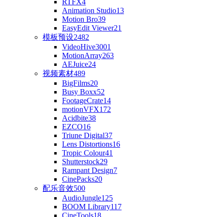
RTFX
4
Animation Studio
13
Motion Bro
39
EasyEdit Viewer
21
模板预设
2482
VideoHive
3001
MotionArray
263
AEJuice
24
视频素材
489
BigFilms
20
Busy Boxx
52
FootageCrate
14
motionVFX
172
Acidbite
38
EZCO
16
Triune Digital
37
Lens Distortions
16
Tropic Colour
41
Shutterstock
29
Rampant Design
7
CinePacks
20
配乐音效
500
AudioJungle
125
BOOM Library
117
CineTools
18