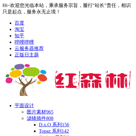
Hi~欢迎您光临本站，秉承服务宗旨，履行"站长"责任，相识
只是起点，服务永无止境！
百度
淘宝
知乎
哔哩哔哩
云服务器推荐
正版日主题
平面设计
图片素材
965
滤镜插件
808
D.x.O 系列
156
Topaz 系列
142