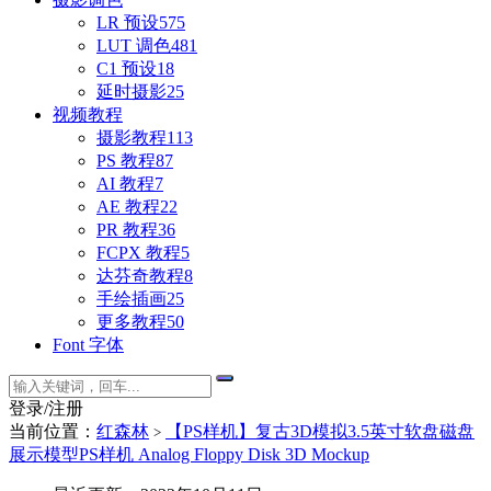
LR 预设
575
LUT 调色
481
C1 预设
18
延时摄影
25
视频教程
摄影教程
113
PS 教程
87
AI 教程
7
AE 教程
22
PR 教程
36
FCPX 教程
5
达芬奇教程
8
手绘插画
25
更多教程
50
Font 字体
登录/注册
当前位置：
红森林
【PS样机】复古3D模拟3.5英寸软盘磁盘
>
展示模型PS样机 Analog Floppy Disk 3D Mockup