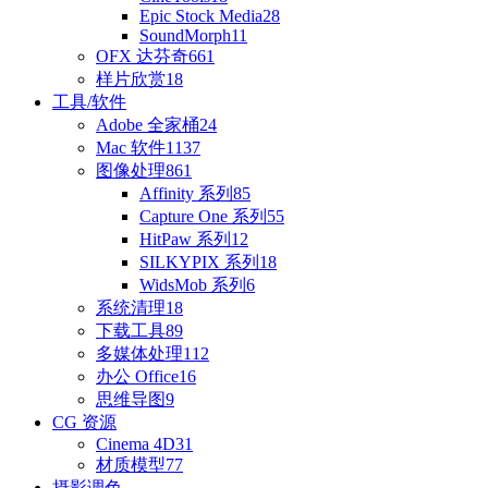
Epic Stock Media
28
SoundMorph
11
OFX 达芬奇
661
样片欣赏
18
工具/软件
Adobe 全家桶
24
Mac 软件
1137
图像处理
861
Affinity 系列
85
Capture One 系列
55
HitPaw 系列
12
SILKYPIX 系列
18
WidsMob 系列
6
系统清理
18
下载工具
89
多媒体处理
112
办公 Office
16
思维导图
9
CG 资源
Cinema 4D
31
材质模型
77
摄影调色