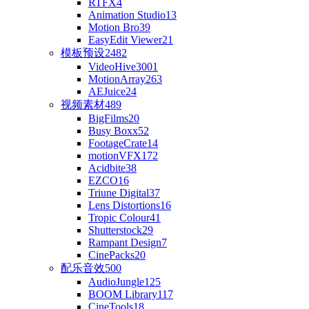
RTFX
4
Animation Studio
13
Motion Bro
39
EasyEdit Viewer
21
模板预设
2482
VideoHive
3001
MotionArray
263
AEJuice
24
视频素材
489
BigFilms
20
Busy Boxx
52
FootageCrate
14
motionVFX
172
Acidbite
38
EZCO
16
Triune Digital
37
Lens Distortions
16
Tropic Colour
41
Shutterstock
29
Rampant Design
7
CinePacks
20
配乐音效
500
AudioJungle
125
BOOM Library
117
CineTools
18