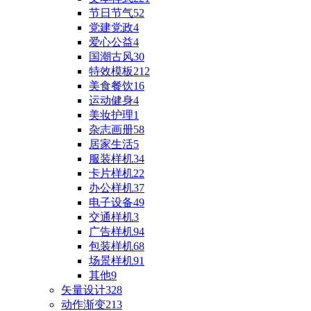
节日节气
52
党建党政
4
爱心公益
4
国潮古风
30
特效模板
212
美食餐饮
16
运动健身
4
美妆护理
1
杂志画册
58
居家生活
5
服装样机
34
卡片样机
22
办公样机
37
电子设备
49
交通样机
3
广告样机
94
包装样机
68
场景样机
91
其他
9
矢量设计
328
动作渐变
213