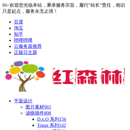
Hi~欢迎您光临本站，秉承服务宗旨，履行"站长"责任，相识
只是起点，服务永无止境！
百度
淘宝
知乎
哔哩哔哩
云服务器推荐
正版日主题
平面设计
图片素材
965
滤镜插件
808
D.x.O 系列
156
Topaz 系列
142