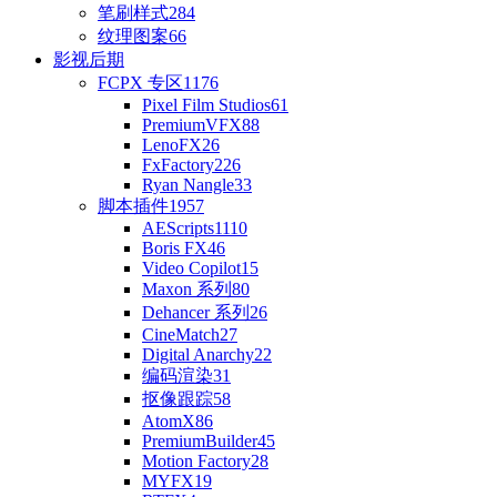
笔刷样式
284
纹理图案
66
影视后期
FCPX 专区
1176
Pixel Film Studios
61
PremiumVFX
88
LenoFX
26
FxFactory
226
Ryan Nangle
33
脚本插件
1957
AEScripts
1110
Boris FX
46
Video Copilot
15
Maxon 系列
80
Dehancer 系列
26
CineMatch
27
Digital Anarchy
22
编码渲染
31
抠像跟踪
58
AtomX
86
PremiumBuilder
45
Motion Factory
28
MYFX
19