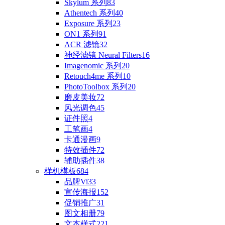
Skylum 系列
83
Athentech 系列
40
Exposure 系列
23
ON1 系列
91
ACR 滤镜
32
神经滤镜 Neural Filters
16
Imagenomic 系列
20
Retouch4me 系列
10
PhotoToolbox 系列
20
磨皮美妆
72
风光调色
45
证件照
4
工笔画
4
卡通漫画
9
特效插件
72
辅助插件
38
样机模板
684
品牌Vi
33
宣传海报
152
促销推广
31
图文相册
79
文本样式
221