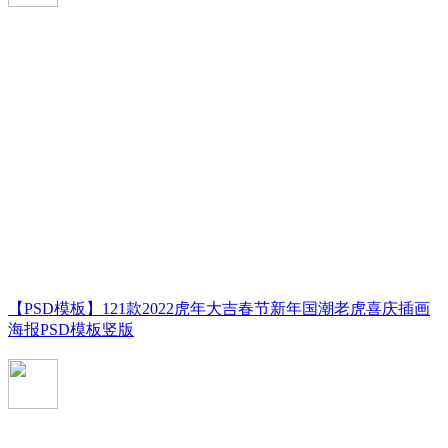
【PSD模板】121款2022虎年大吉春节新年国潮老虎喜庆插画
海报PSD模板竖版