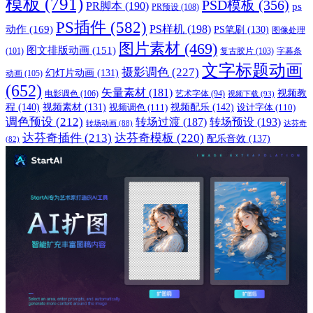
模板
(791)
PSD模板
(356)
PR脚本
(190)
ps
PR预设
(108)
PS插件
(582)
PS样机
(198)
动作
(169)
PS笔刷
(130)
图像处理
图片素材
(469)
图文排版动画
(151)
(101)
复古胶片
(103)
字幕条
文字标题动画
摄影调色
(227)
幻灯片动画
(131)
动画
(105)
(652)
矢量素材
(181)
视频教
电影调色
(106)
艺术字体
(94)
视频下载
(93)
程
(140)
视频配乐
(142)
视频素材
(131)
视频调色
(111)
设计字体
(110)
调色预设
(212)
转场过渡
(187)
转场预设
(193)
转场动画
(88)
达芬奇
达芬奇插件
(213)
达芬奇模板
(220)
配乐音效
(137)
(82)