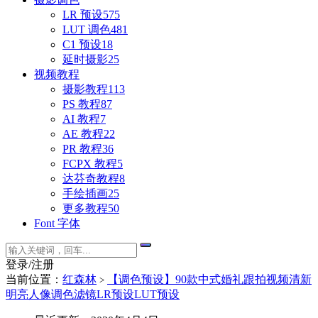
LR 预设
575
LUT 调色
481
C1 预设
18
延时摄影
25
视频教程
摄影教程
113
PS 教程
87
AI 教程
7
AE 教程
22
PR 教程
36
FCPX 教程
5
达芬奇教程
8
手绘插画
25
更多教程
50
Font 字体
登录/注册
当前位置：
红森林
【调色预设】90款中式婚礼跟拍视频清新
>
明亮人像调色滤镜LR预设LUT预设