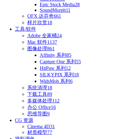
Epic Stock Media
28
SoundMorph
11
OFX 达芬奇
661
样片欣赏
18
工具/软件
Adobe 全家桶
24
Mac 软件
1137
图像处理
861
Affinity 系列
85
Capture One 系列
55
HitPaw 系列
12
SILKYPIX 系列
18
WidsMob 系列
6
系统清理
18
下载工具
89
多媒体处理
112
办公 Office
16
思维导图
9
CG 资源
Cinema 4D
31
材质模型
77
摄影调色