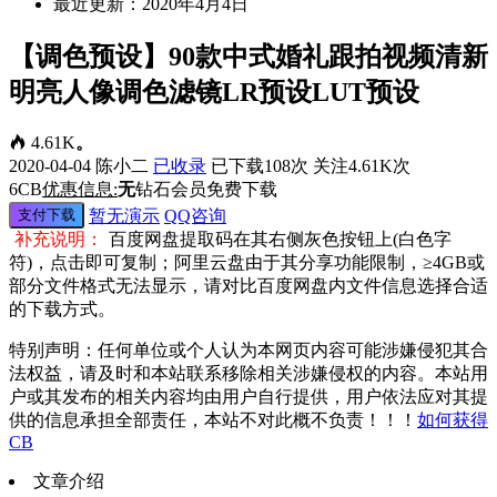
最近更新：2020年4月4日
【调色预设】90款中式婚礼跟拍视频清新
明亮人像调色滤镜LR预设LUT预设
4.61K
。
2020-04-04
陈小二
已收录
已下载108次
关注4.61K次
6
CB
优惠信息:
无
钻石会员免费下载
支付下载
暂无演示
QQ咨询
补充说明：
百度网盘提取码在其右侧灰色按钮上(白色字
符)，点击即可复制；阿里云盘由于其分享功能限制，≥4GB或
部分文件格式无法显示，请对比百度网盘内文件信息选择合适
的下载方式。
特别声明：任何单位或个人认为本网页内容可能涉嫌侵犯其合
法权益，请及时和本站联系移除相关涉嫌侵权的内容。本站用
户或其发布的相关内容均由用户自行提供，用户依法应对其提
供的信息承担全部责任，本站不对此概不负责！！！
如何获得
CB
文章介绍