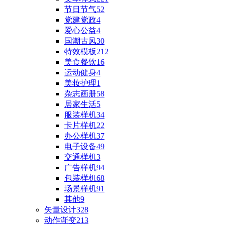
节日节气
52
党建党政
4
爱心公益
4
国潮古风
30
特效模板
212
美食餐饮
16
运动健身
4
美妆护理
1
杂志画册
58
居家生活
5
服装样机
34
卡片样机
22
办公样机
37
电子设备
49
交通样机
3
广告样机
94
包装样机
68
场景样机
91
其他
9
矢量设计
328
动作渐变
213