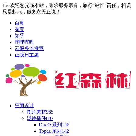
Hi~欢迎您光临本站，秉承服务宗旨，履行"站长"责任，相识
只是起点，服务永无止境！
百度
淘宝
知乎
哔哩哔哩
云服务器推荐
正版日主题
平面设计
图片素材
965
滤镜插件
807
D.x.O 系列
156
Topaz 系列
142