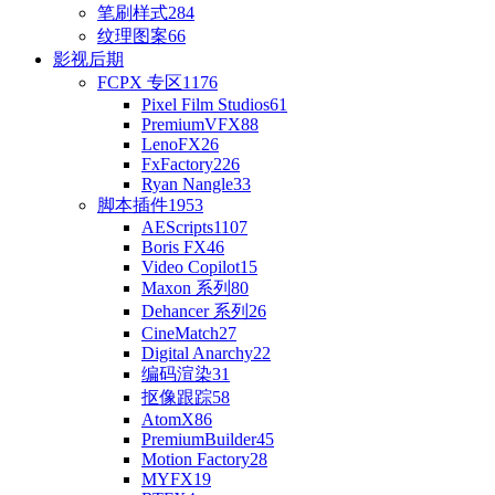
笔刷样式
284
纹理图案
66
影视后期
FCPX 专区
1176
Pixel Film Studios
61
PremiumVFX
88
LenoFX
26
FxFactory
226
Ryan Nangle
33
脚本插件
1953
AEScripts
1107
Boris FX
46
Video Copilot
15
Maxon 系列
80
Dehancer 系列
26
CineMatch
27
Digital Anarchy
22
编码渲染
31
抠像跟踪
58
AtomX
86
PremiumBuilder
45
Motion Factory
28
MYFX
19