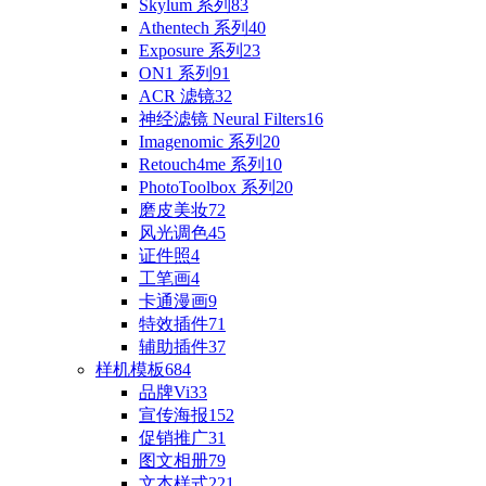
Skylum 系列
83
Athentech 系列
40
Exposure 系列
23
ON1 系列
91
ACR 滤镜
32
神经滤镜 Neural Filters
16
Imagenomic 系列
20
Retouch4me 系列
10
PhotoToolbox 系列
20
磨皮美妆
72
风光调色
45
证件照
4
工笔画
4
卡通漫画
9
特效插件
71
辅助插件
37
样机模板
684
品牌Vi
33
宣传海报
152
促销推广
31
图文相册
79
文本样式
221