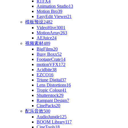
RTFX
4
Animation Studio
13
Motion Bro
39
EasyEdit Viewer
21
模板预设
2482
VideoHive
3001
MotionArray
263
AEJuice
24
视频素材
489
BigFilms
20
Busy Boxx
52
FootageCrate
14
motionVFX
172
Acidbite
38
EZCO
16
Triune Digital
37
Lens Distortions
16
Tropic Colour
41
Shutterstock
29
Rampant Design
7
CinePacks
20
配乐音效
500
AudioJungle
125
BOOM Library
117
CineTools
18