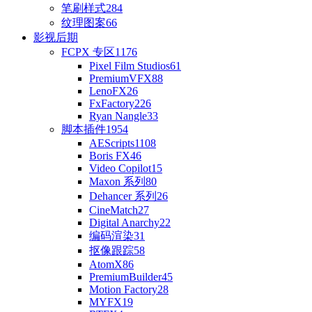
笔刷样式
284
纹理图案
66
影视后期
FCPX 专区
1176
Pixel Film Studios
61
PremiumVFX
88
LenoFX
26
FxFactory
226
Ryan Nangle
33
脚本插件
1954
AEScripts
1108
Boris FX
46
Video Copilot
15
Maxon 系列
80
Dehancer 系列
26
CineMatch
27
Digital Anarchy
22
编码渲染
31
抠像跟踪
58
AtomX
86
PremiumBuilder
45
Motion Factory
28
MYFX
19