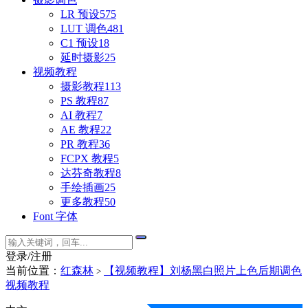
LR 预设
575
LUT 调色
481
C1 预设
18
延时摄影
25
视频教程
摄影教程
113
PS 教程
87
AI 教程
7
AE 教程
22
PR 教程
36
FCPX 教程
5
达芬奇教程
8
手绘插画
25
更多教程
50
Font 字体
登录/注册
当前位置：
红森林
【视频教程】刘杨黑白照片上色后期调色
>
视频教程