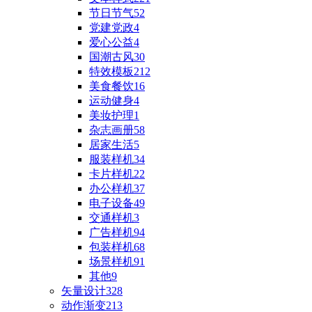
节日节气
52
党建党政
4
爱心公益
4
国潮古风
30
特效模板
212
美食餐饮
16
运动健身
4
美妆护理
1
杂志画册
58
居家生活
5
服装样机
34
卡片样机
22
办公样机
37
电子设备
49
交通样机
3
广告样机
94
包装样机
68
场景样机
91
其他
9
矢量设计
328
动作渐变
213