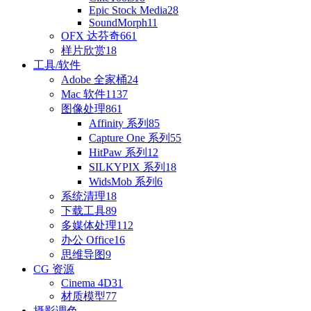
Epic Stock Media
28
SoundMorph
11
OFX 达芬奇
661
样片欣赏
18
工具/软件
Adobe 全家桶
24
Mac 软件
1137
图像处理
861
Affinity 系列
85
Capture One 系列
55
HitPaw 系列
12
SILKYPIX 系列
18
WidsMob 系列
6
系统清理
18
下载工具
89
多媒体处理
112
办公 Office
16
思维导图
9
CG 资源
Cinema 4D
31
材质模型
77
摄影调色