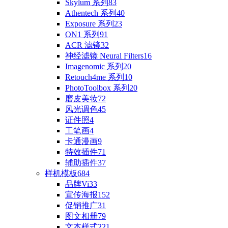
Skylum 系列
83
Athentech 系列
40
Exposure 系列
23
ON1 系列
91
ACR 滤镜
32
神经滤镜 Neural Filters
16
Imagenomic 系列
20
Retouch4me 系列
10
PhotoToolbox 系列
20
磨皮美妆
72
风光调色
45
证件照
4
工笔画
4
卡通漫画
9
特效插件
71
辅助插件
37
样机模板
684
品牌Vi
33
宣传海报
152
促销推广
31
图文相册
79
文本样式
221