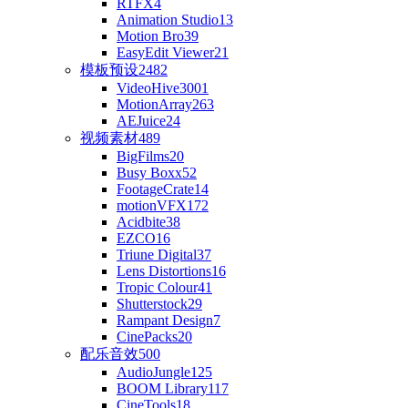
RTFX
4
Animation Studio
13
Motion Bro
39
EasyEdit Viewer
21
模板预设
2482
VideoHive
3001
MotionArray
263
AEJuice
24
视频素材
489
BigFilms
20
Busy Boxx
52
FootageCrate
14
motionVFX
172
Acidbite
38
EZCO
16
Triune Digital
37
Lens Distortions
16
Tropic Colour
41
Shutterstock
29
Rampant Design
7
CinePacks
20
配乐音效
500
AudioJungle
125
BOOM Library
117
CineTools
18