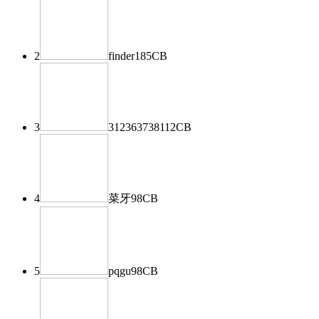
2
finder
185
CB
3
312363738
112
CB
4
菜牙
98
CB
5
pqgu
98
CB