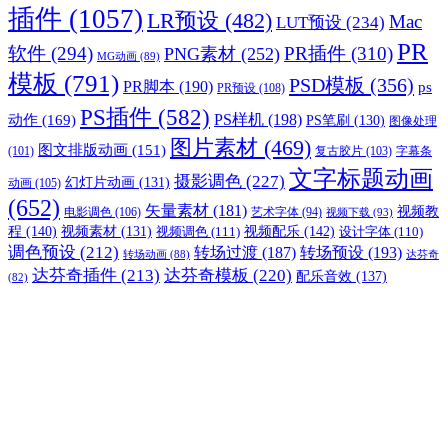
插件
(1057)
LR预设
(482)
Mac
LUT预设
(234)
PR
软件
(294)
PR插件
(310)
PNG素材
(252)
MG动画
(89)
模板
(791)
PSD模板
(356)
PR脚本
(190)
ps
PR预设
(108)
PS插件
(582)
PS样机
(198)
动作
(169)
PS笔刷
(130)
图像处理
图片素材
(469)
图文排版动画
(151)
(101)
复古胶片
(103)
字幕条
文字标题动画
摄影调色
(227)
幻灯片动画
(131)
动画
(105)
(652)
矢量素材
(181)
视频教
电影调色
(106)
艺术字体
(94)
视频下载
(93)
程
(140)
视频配乐
(142)
视频素材
(131)
视频调色
(111)
设计字体
(110)
调色预设
(212)
转场过渡
(187)
转场预设
(193)
转场动画
(88)
达芬奇
达芬奇插件
(213)
达芬奇模板
(220)
配乐音效
(137)
(82)