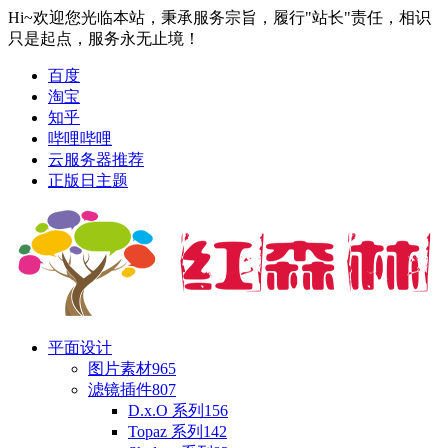
Hi~欢迎您光临本站，秉承服务宗旨，履行"站长"责任，相识
只是起点，服务永无止境！
百度
淘宝
知乎
哔哩哔哩
云服务器推荐
正版日主题
平面设计
图片素材
965
滤镜插件
807
D.x.O 系列
156
Topaz 系列
142