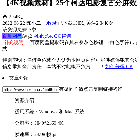
【4K视频素材】25个柯达电影复古分屏效果和胶片灼伤特
2.34K
。
2022-06-22
陈小二
已收录
已下载138次
关注2.34K次
该资源免费下载
百度网盘
fwg2
网址演示
QQ咨询
补充说明：
百度网盘提取码在其右侧灰色按钮上(白色字符)
式。
特别声明：任何单位或个人认为本网页内容可能涉嫌侵犯其合
信息承担全部责任，本站不对此概不负责！！！
如何获得 CB
文章介绍
有疑问？请点击复制链接咨询！
资源介绍
适用系统：Windows 和 Mac 系统
分辨率：3840*2160 4K
帧速率：23.98 帧fps