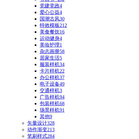
党建党政
4
爱心公益
4
国潮古风
30
特效模板
212
美食餐饮
16
运动健身
4
美妆护理
1
杂志画册
58
居家生活
5
服装样机
34
卡片样机
22
办公样机
37
电子设备
49
交通样机
3
广告样机
94
包装样机
68
场景样机
91
其他
9
矢量设计
328
动作渐变
213
笔刷样式
284