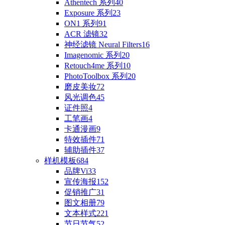
Athentech 系列
40
Exposure 系列
23
ON1 系列
91
ACR 滤镜
32
神经滤镜 Neural Filters
16
Imagenomic 系列
20
Retouch4me 系列
10
PhotoToolbox 系列
20
磨皮美妆
72
风光调色
45
证件照
4
工笔画
4
卡通漫画
9
特效插件
71
辅助插件
37
样机模板
684
品牌Vi
33
宣传海报
152
促销推广
31
图文相册
79
文本样式
221
节日节气
52