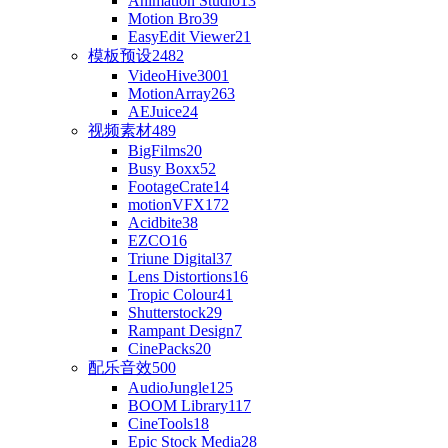
Animation Studio
13
Motion Bro
39
EasyEdit Viewer
21
模板预设
2482
VideoHive
3001
MotionArray
263
AEJuice
24
视频素材
489
BigFilms
20
Busy Boxx
52
FootageCrate
14
motionVFX
172
Acidbite
38
EZCO
16
Triune Digital
37
Lens Distortions
16
Tropic Colour
41
Shutterstock
29
Rampant Design
7
CinePacks
20
配乐音效
500
AudioJungle
125
BOOM Library
117
CineTools
18
Epic Stock Media
28