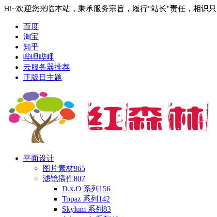
Hi~欢迎您光临本站，秉承服务宗旨，履行"站长"责任，相识
百度
淘宝
知乎
哔哩哔哩
云服务器推荐
正版日主题
平面设计
图片素材
965
滤镜插件
807
D.x.O 系列
156
Topaz 系列
142
Skylum 系列
83