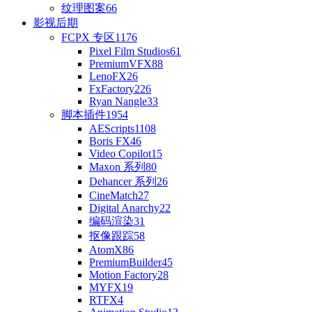
纹理图案
66
影视后期
FCPX 专区
1176
Pixel Film Studios
61
PremiumVFX
88
LenoFX
26
FxFactory
226
Ryan Nangle
33
脚本插件
1954
AEScripts
1108
Boris FX
46
Video Copilot
15
Maxon 系列
80
Dehancer 系列
26
CineMatch
27
Digital Anarchy
22
编码渲染
31
抠像跟踪
58
AtomX
86
PremiumBuilder
45
Motion Factory
28
MYFX
19
RTFX
4