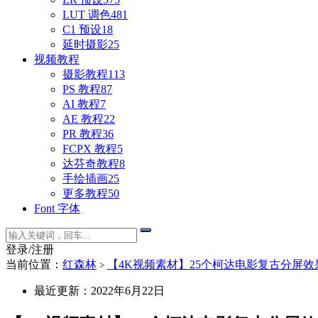
LUT 调色
481
C1 预设
18
延时摄影
25
视频教程
摄影教程
113
PS 教程
87
AI 教程
7
AE 教程
22
PR 教程
36
FCPX 教程
5
达芬奇教程
8
手绘插画
25
更多教程
50
Font 字体
登录/注册
当前位置：
红森林
【4K视频素材】25个柯达电影复古分屏效果和胶片灼伤特效 
>
最近更新：2022年6月22日