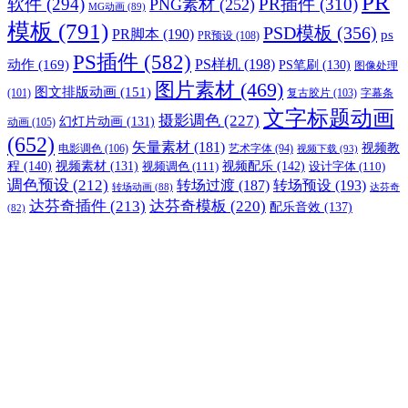
PR
软件
(294)
PR插件
(310)
PNG素材
(252)
MG动画
(89)
模板
(791)
PSD模板
(356)
PR脚本
(190)
ps
PR预设
(108)
PS插件
(582)
PS样机
(198)
动作
(169)
PS笔刷
(130)
图像处理
图片素材
(469)
图文排版动画
(151)
(101)
复古胶片
(103)
字幕条
文字标题动画
摄影调色
(227)
幻灯片动画
(131)
动画
(105)
(652)
矢量素材
(181)
视频教
电影调色
(106)
艺术字体
(94)
视频下载
(93)
程
(140)
视频配乐
(142)
视频素材
(131)
视频调色
(111)
设计字体
(110)
调色预设
(212)
转场过渡
(187)
转场预设
(193)
转场动画
(88)
达芬奇
达芬奇插件
(213)
达芬奇模板
(220)
配乐音效
(137)
(82)