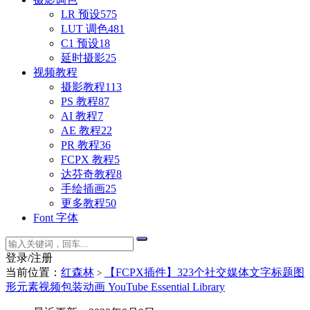
LR 预设
575
LUT 调色
481
C1 预设
18
延时摄影
25
视频教程
摄影教程
113
PS 教程
87
AI 教程
7
AE 教程
22
PR 教程
36
FCPX 教程
5
达芬奇教程
8
手绘插画
25
更多教程
50
Font 字体
登录/注册
当前位置：
红森林
【FCPX插件】323个社交媒体文字标题图
>
形元素视频包装动画 YouTube Essential Library