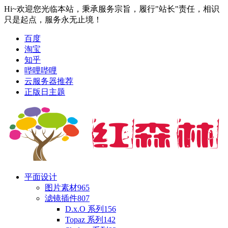
Hi~欢迎您光临本站，秉承服务宗旨，履行"站长"责任，相识
只是起点，服务永无止境！
百度
淘宝
知乎
哔哩哔哩
云服务器推荐
正版日主题
平面设计
图片素材
965
滤镜插件
807
D.x.O 系列
156
Topaz 系列
142