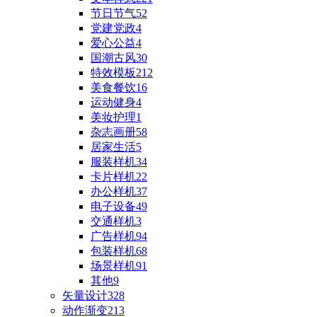
节日节气
52
党建党政
4
爱心公益
4
国潮古风
30
特效模板
212
美食餐饮
16
运动健身
4
美妆护理
1
杂志画册
58
居家生活
5
服装样机
34
卡片样机
22
办公样机
37
电子设备
49
交通样机
3
广告样机
94
包装样机
68
场景样机
91
其他
9
矢量设计
328
动作渐变
213