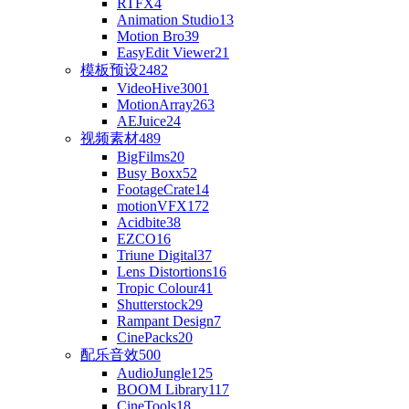
RTFX
4
Animation Studio
13
Motion Bro
39
EasyEdit Viewer
21
模板预设
2482
VideoHive
3001
MotionArray
263
AEJuice
24
视频素材
489
BigFilms
20
Busy Boxx
52
FootageCrate
14
motionVFX
172
Acidbite
38
EZCO
16
Triune Digital
37
Lens Distortions
16
Tropic Colour
41
Shutterstock
29
Rampant Design
7
CinePacks
20
配乐音效
500
AudioJungle
125
BOOM Library
117
CineTools
18