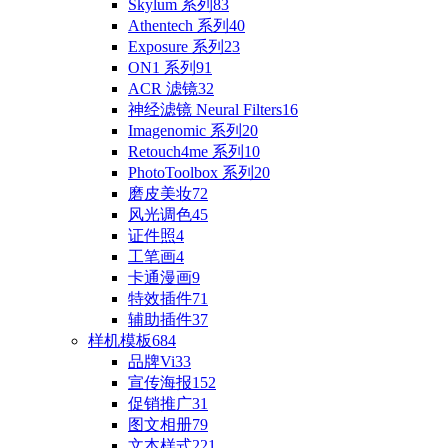
Skylum 系列
83
Athentech 系列
40
Exposure 系列
23
ON1 系列
91
ACR 滤镜
32
神经滤镜 Neural Filters
16
Imagenomic 系列
20
Retouch4me 系列
10
PhotoToolbox 系列
20
磨皮美妆
72
风光调色
45
证件照
4
工笔画
4
卡通漫画
9
特效插件
71
辅助插件
37
样机模板
684
品牌Vi
33
宣传海报
152
促销推广
31
图文相册
79
文本样式
221