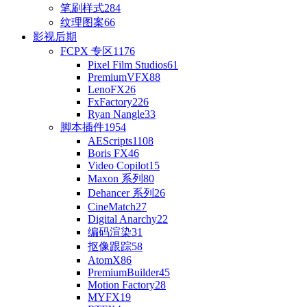
笔刷样式
284
纹理图案
66
影视后期
FCPX 专区
1176
Pixel Film Studios
61
PremiumVFX
88
LenoFX
26
FxFactory
226
Ryan Nangle
33
脚本插件
1954
AEScripts
1108
Boris FX
46
Video Copilot
15
Maxon 系列
80
Dehancer 系列
26
CineMatch
27
Digital Anarchy
22
编码渲染
31
抠像跟踪
58
AtomX
86
PremiumBuilder
45
Motion Factory
28
MYFX
19