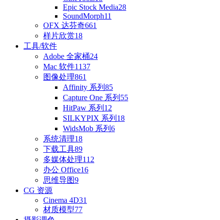
Epic Stock Media
28
SoundMorph
11
OFX 达芬奇
661
样片欣赏
18
工具/软件
Adobe 全家桶
24
Mac 软件
1137
图像处理
861
Affinity 系列
85
Capture One 系列
55
HitPaw 系列
12
SILKYPIX 系列
18
WidsMob 系列
6
系统清理
18
下载工具
89
多媒体处理
112
办公 Office
16
思维导图
9
CG 资源
Cinema 4D
31
材质模型
77
摄影调色