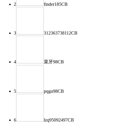
2
finder
185
CB
3
312363738
112
CB
4
菜牙
98
CB
5
pqgu
98
CB
6
lzq950924
97
CB