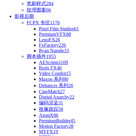
笔刷样式
284
纹理图案
66
影视后期
FCPX 专区
1176
Pixel Film Studios
61
PremiumVFX
88
LenoFX
26
FxFactory
226
Ryan Nangle
33
脚本插件
1955
AEScripts
1109
Boris FX
46
Video Copilot
15
Maxon 系列
80
Dehancer 系列
26
CineMatch
27
Digital Anarchy
22
编码渲染
31
抠像跟踪
58
AtomX
86
PremiumBuilder
45
Motion Factory
28
MYFX
19