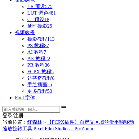
LR 预设
575
LUT 调色
481
C1 预设
18
延时摄影
25
视频教程
摄影教程
113
PS 教程
87
AI 教程
7
AE 教程
22
PR 教程
36
FCPX 教程
5
达芬奇教程
8
手绘插画
25
更多教程
50
Font 字体
登录/注册
当前位置：
红森林
【FCPX插件】自定义区域丝滑平稳移动
>
缩放旋转工具 Pixel Film Studios – ProZoom