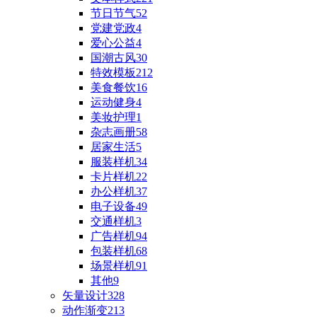
节日节气
52
党建党政
4
爱心公益
4
国潮古风
30
特效模板
212
美食餐饮
16
运动健身
4
美妆护理
1
杂志画册
58
居家生活
5
服装样机
34
卡片样机
22
办公样机
37
电子设备
49
交通样机
3
广告样机
94
包装样机
68
场景样机
91
其他
9
矢量设计
328
动作渐变
213