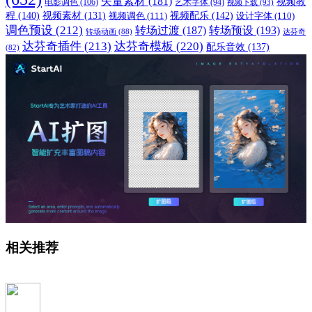
矢量素材
(181)
视频教
电影调色
(106)
艺术字体
(94)
视频下载
(93)
程
(140)
视频配乐
(142)
视频素材
(131)
视频调色
(111)
设计字体
(110)
调色预设
(212)
转场过渡
(187)
转场预设
(193)
转场动画
(88)
达芬奇
达芬奇插件
(213)
达芬奇模板
(220)
配乐音效
(137)
(82)
相关推荐