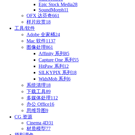
Epic Stock Media
28
SoundMorph
11
OFX 达芬奇
661
样片欣赏
18
工具/软件
Adobe 全家桶
24
Mac 软件
1137
图像处理
861
Affinity 系列
85
Capture One 系列
55
HitPaw 系列
12
SILKYPIX 系列
18
WidsMob 系列
6
系统清理
18
下载工具
89
多媒体处理
112
办公 Office
16
思维导图
9
CG 资源
Cinema 4D
31
材质模型
77
摄影调色