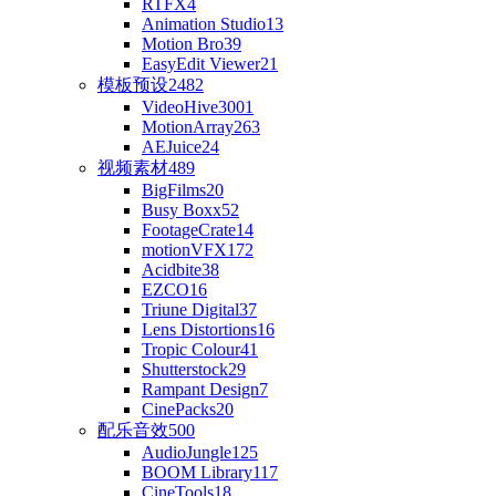
RTFX
4
Animation Studio
13
Motion Bro
39
EasyEdit Viewer
21
模板预设
2482
VideoHive
3001
MotionArray
263
AEJuice
24
视频素材
489
BigFilms
20
Busy Boxx
52
FootageCrate
14
motionVFX
172
Acidbite
38
EZCO
16
Triune Digital
37
Lens Distortions
16
Tropic Colour
41
Shutterstock
29
Rampant Design
7
CinePacks
20
配乐音效
500
AudioJungle
125
BOOM Library
117
CineTools
18