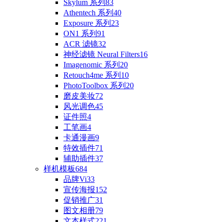
Skylum 系列
83
Athentech 系列
40
Exposure 系列
23
ON1 系列
91
ACR 滤镜
32
神经滤镜 Neural Filters
16
Imagenomic 系列
20
Retouch4me 系列
10
PhotoToolbox 系列
20
磨皮美妆
72
风光调色
45
证件照
4
工笔画
4
卡通漫画
9
特效插件
71
辅助插件
37
样机模板
684
品牌Vi
33
宣传海报
152
促销推广
31
图文相册
79
文本样式
221