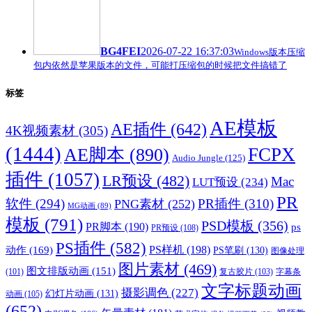
BG4FEI
2026-07-22 16:37:03
Windows版本压缩
包内依然是苹果版本的文件，可能打压缩包的时候把文件搞错了
标签
AE模板
AE插件
(642)
4K视频素材
(305)
(1444)
FCPX
AE脚本
(890)
Audio Jungle
(125)
插件
(1057)
LR预设
(482)
Mac
LUT预设
(234)
PR
软件
(294)
PR插件
(310)
PNG素材
(252)
MG动画
(89)
模板
(791)
PSD模板
(356)
PR脚本
(190)
ps
PR预设
(108)
PS插件
(582)
PS样机
(198)
动作
(169)
PS笔刷
(130)
图像处理
图片素材
(469)
图文排版动画
(151)
(101)
复古胶片
(103)
字幕条
文字标题动画
摄影调色
(227)
幻灯片动画
(131)
动画
(105)
(652)