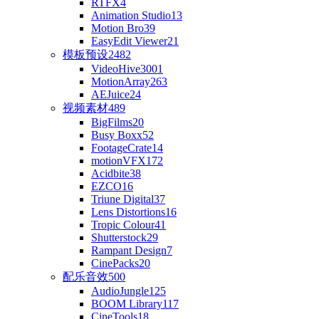
RTFX
4
Animation Studio
13
Motion Bro
39
EasyEdit Viewer
21
模板预设
2482
VideoHive
3001
MotionArray
263
AEJuice
24
视频素材
489
BigFilms
20
Busy Boxx
52
FootageCrate
14
motionVFX
172
Acidbite
38
EZCO
16
Triune Digital
37
Lens Distortions
16
Tropic Colour
41
Shutterstock
29
Rampant Design
7
CinePacks
20
配乐音效
500
AudioJungle
125
BOOM Library
117
CineTools
18