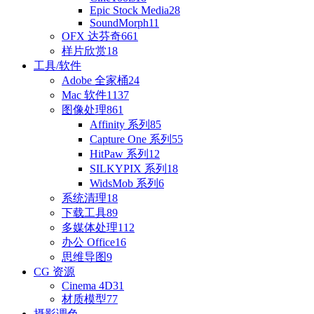
Epic Stock Media
28
SoundMorph
11
OFX 达芬奇
661
样片欣赏
18
工具/软件
Adobe 全家桶
24
Mac 软件
1137
图像处理
861
Affinity 系列
85
Capture One 系列
55
HitPaw 系列
12
SILKYPIX 系列
18
WidsMob 系列
6
系统清理
18
下载工具
89
多媒体处理
112
办公 Office
16
思维导图
9
CG 资源
Cinema 4D
31
材质模型
77
摄影调色