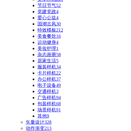
节日节气
52
党建党政
4
爱心公益
4
国潮古风
30
特效模板
212
美食餐饮
16
运动健身
4
美妆护理
1
杂志画册
58
居家生活
5
服装样机
34
卡片样机
22
办公样机
37
电子设备
49
交通样机
3
广告样机
94
包装样机
68
场景样机
91
其他
9
矢量设计
328
动作渐变
213