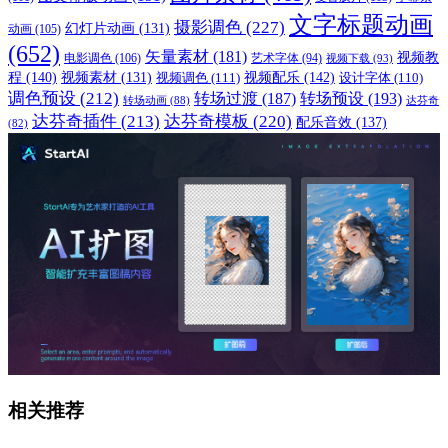
文字标题动画
摄影调色
(227)
幻灯片动画
(131)
动画
(105)
(652)
矢量素材
(181)
视频教
电影调色
(106)
艺术字体
(94)
视频下载
(93)
程
(140)
视频配乐
(142)
视频素材
(131)
视频调色
(111)
设计字体
(110)
调色预设
(212)
转场过渡
(187)
转场预设
(193)
转场动画
(88)
达芬奇
达芬奇插件
(213)
达芬奇模板
(220)
配乐音效
(137)
(82)
相关推荐