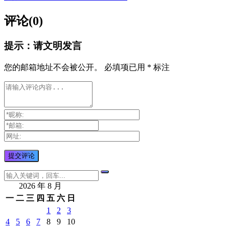
评论(0)
提示：请文明发言
您的邮箱地址不会被公开。
必填项已用
*
标注
2026 年 8 月
一
二
三
四
五
六
日
1
2
3
4
5
6
7
8
9
10