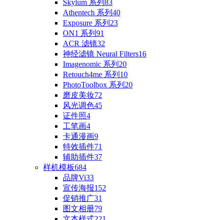
Skylum 系列
83
Athentech 系列
40
Exposure 系列
23
ON1 系列
91
ACR 滤镜
32
神经滤镜 Neural Filters
16
Imagenomic 系列
20
Retouch4me 系列
10
PhotoToolbox 系列
20
磨皮美妆
72
风光调色
45
证件照
4
工笔画
4
卡通漫画
9
特效插件
71
辅助插件
37
样机模板
684
品牌Vi
33
宣传海报
152
促销推广
31
图文相册
79
文本样式
221