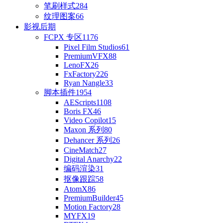
笔刷样式
284
纹理图案
66
影视后期
FCPX 专区
1176
Pixel Film Studios
61
PremiumVFX
88
LenoFX
26
FxFactory
226
Ryan Nangle
33
脚本插件
1954
AEScripts
1108
Boris FX
46
Video Copilot
15
Maxon 系列
80
Dehancer 系列
26
CineMatch
27
Digital Anarchy
22
编码渲染
31
抠像跟踪
58
AtomX
86
PremiumBuilder
45
Motion Factory
28
MYFX
19