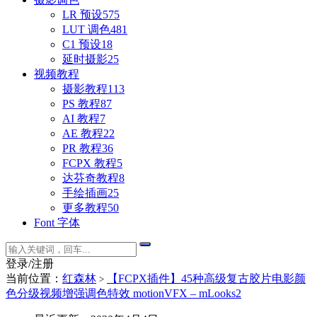
LR 预设
575
LUT 调色
481
C1 预设
18
延时摄影
25
视频教程
摄影教程
113
PS 教程
87
AI 教程
7
AE 教程
22
PR 教程
36
FCPX 教程
5
达芬奇教程
8
手绘插画
25
更多教程
50
Font 字体
登录/注册
当前位置：
红森林
【FCPX插件】45种高级复古胶片电影颜
>
色分级视频增强调色特效 motionVFX – mLooks2