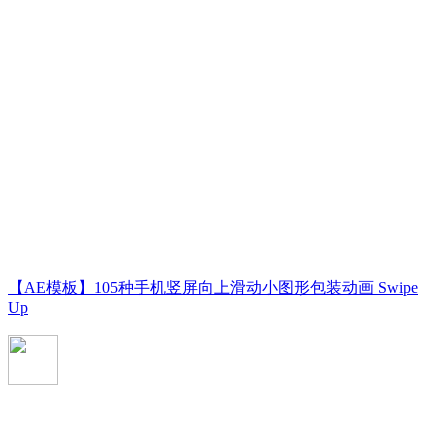
【AE模板】105种手机竖屏向上滑动小图形包装动画 Swipe
Up