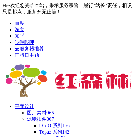
Hi~欢迎您光临本站，秉承服务宗旨，履行"站长"责任，相识
只是起点，服务永无止境！
百度
淘宝
知乎
哔哩哔哩
云服务器推荐
正版日主题
平面设计
图片素材
965
滤镜插件
807
D.x.O 系列
156
Topaz 系列
142