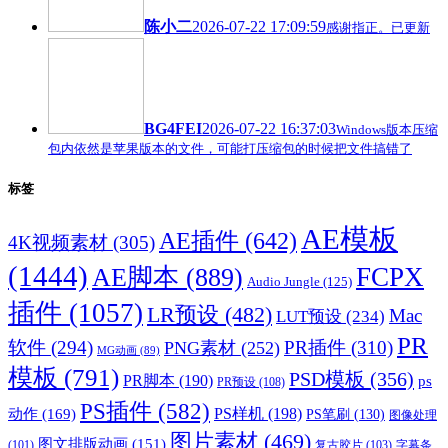
陈小二
2026-07-22 17:09:59
感谢指正。已更新
BG4FEI
2026-07-22 16:37:03
Windows版本压缩
包内依然是苹果版本的文件，可能打压缩包的时候把文件搞错了
标签
AE模板
AE插件
(642)
4K视频素材
(305)
(1444)
FCPX
AE脚本
(889)
Audio Jungle
(125)
插件
(1057)
LR预设
(482)
Mac
LUT预设
(234)
PR
软件
(294)
PR插件
(310)
PNG素材
(252)
MG动画
(89)
模板
(791)
PSD模板
(356)
PR脚本
(190)
ps
PR预设
(108)
PS插件
(582)
PS样机
(198)
动作
(169)
PS笔刷
(130)
图像处理
图片素材
(469)
图文排版动画
(151)
(101)
复古胶片
(103)
字幕条